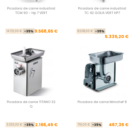
Picadora de carne industrial
Picadora de carne industrial
TCM 90 - Hp 7 VERT
TC 42 GOLIA VERT HP7
Precio base
Precio
Pre
Pre
9.568,65 €
14.721,00 €
-35%
8.208,00 €
-35%
5.335,20 €
Picadora de carne TITANO 32
Picadora de carne Minichef 8
Q
Precio base
Precio
Pre
Pre
2.166,45 €
467,35 €
3.333,00 €
-35%
719,00 €
-35%