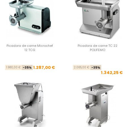
Picadora de carne Microchef
Picadora de carne TC 22
12 TCG
POLIFEMO
Precio base
Precio
Pre
Pre
1.287,00 €
1.980,00 €
-35%
2.065,00 €
-35%
1.342,25 €