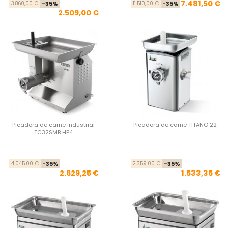
Precio base
Precio
Pre
Pre
7.481,50 €
3.860,00 €
-35%
11.510,00 €
-35%
2.509,00 €
Picadora de carne industrial
Picadora de carne TITANO 22
TC32SMB HP4
Precio base
Precio
Pre
Pre
4.045,00 €
-35%
2.359,00 €
-35%
2.629,25 €
1.533,35 €