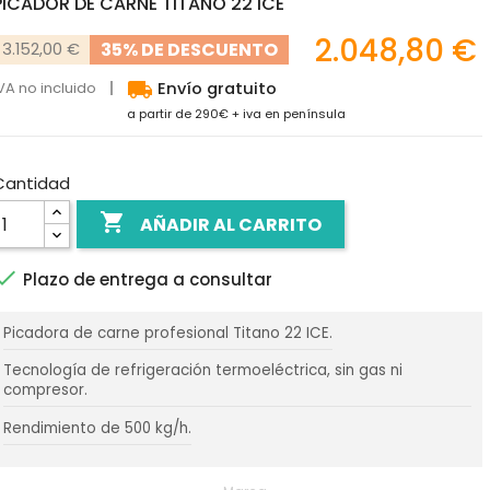
PICADOR DE CARNE TITANO 22 ICE
2.048,80 €
35% DE DESCUENTO
3.152,00 €
local_shipping
VA no incluido
Envío gratuito
a partir de 290€ + iva en península
Cantidad

AÑADIR AL CARRITO

Plazo de entrega a consultar
Picadora de carne profesional Titano 22 ICE.
Tecnología de refrigeración termoeléctrica, sin gas ni
compresor.
Rendimiento de 500 kg/h.