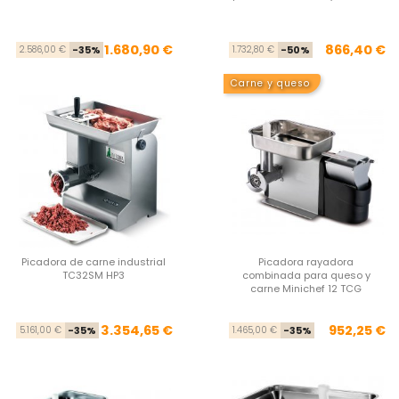
Precio base
Precio
Pre
Pre
1.680,90 €
866,40 €
2.586,00 €
-35%
1.732,80 €
-50%
Carne y queso
Picadora de carne industrial
Picadora rayadora
TC32SM HP3
combinada para queso y
carne Minichef 12 TCG
Precio base
Precio
Pre
Pre
3.354,65 €
952,25 €
5.161,00 €
-35%
1.465,00 €
-35%