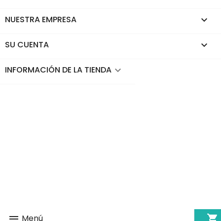
NUESTRA EMPRESA

SU CUENTA

INFORMACIÓN DE LA TIENDA
keyboard_arrow_down
shopping_cart
Menú
