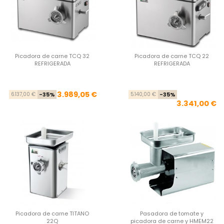
Picadora de carne TCQ 32
Picadora de carne TCQ 22
REFRIGERADA
REFRIGERADA
Precio base
Precio
Pre
Pre
3.989,05 €
6.137,00 €
-35%
5.140,00 €
-35%
3.341,00 €
Picadora de carne TITANO
Pasadora de tomate y
22Q
picadora de carne y HMEM22