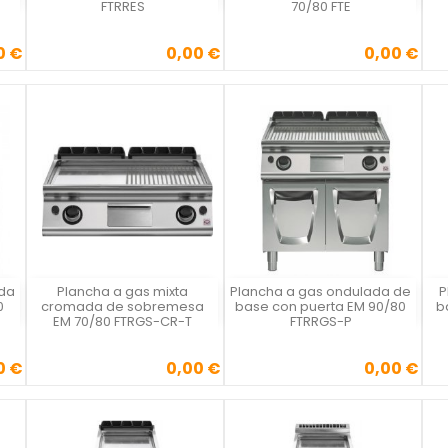
FTRRES
70/80 FTE
0 €
0,00 €
0,00 €
Precio
Precio
ada
Plancha a gas mixta
Plancha a gas ondulada de
P
Vista rápida
Vista rápida



0
cromada de sobremesa
base con puerta EM 90/80
b
EM 70/80 FTRGS-CR-T
FTRRGS-P
0 €
0,00 €
0,00 €
Precio
Precio