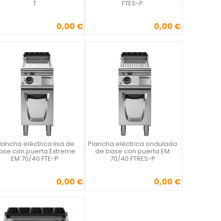
T
FTES-P
0,00 €
0,00 €
Precio
Precio
lancha eléctrica lisa de
Plancha eléctrica ondulada
Vista rápida
Vista rápida


ase con puerta Extreme
de base con puerta EM
EM 70/40 FTE-P
70/40 FTRES-P
0,00 €
0,00 €
Precio
Precio