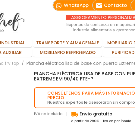
email
WhatsApp
Contacto
ASESORAMIENTO PERSONALIZ
Expertos de confianza en maquinar
io
industria alimentaria y gastrono
INDUSTRIAL
TRANSPORTE Y ALMACENAJE
MOBILIARIO 
 AUXILIAR
MOBILIARIO REFRIGERADO
PURIFICAD
Plancha eléctrica lisa de base con puerta Extrem
a fry top
PLANCHA ELÉCTRICA LISA DE BASE CON PU
EXTREME EM 90/40 FTE-P
CONSÚLTENOS PARA MÁS INFORMACIÓ
💬
PRECIO
Nuestros expertos le asesorarán sin compr
local_shipping
IVA no incluido
Envío gratuito
a partir de 290€ + iva en península