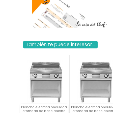
También te puede interesar...
Plancha eléctrica ondulada
Plancha eléctrica ondul
Vista rápida
Vista rápida

cromada de base abierta
cromada de base abier