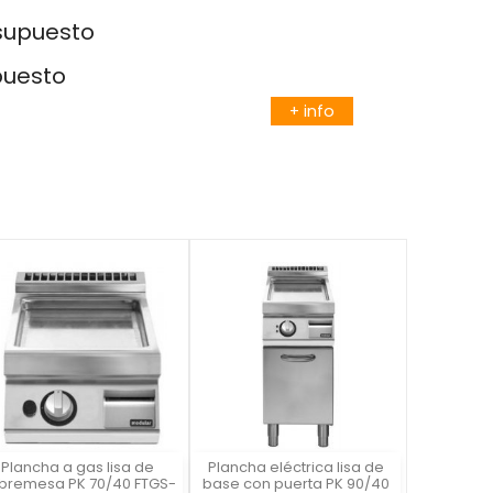
esupuesto
puesto
+ info
Plancha a gas lisa de
Plancha eléctrica lisa de
Vista rápida
Vista rápida


bremesa PK 70/40 FTGS-
base con puerta PK 90/40