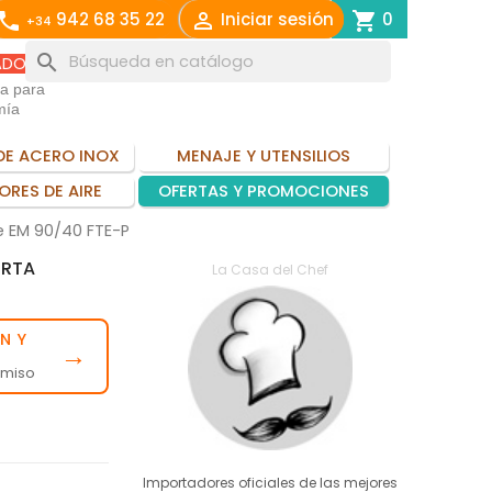
call

shopping_cart
942 68 35 22
Iniciar sesión
0
+34
search
ADO
ia para
mía
DE ACERO INOX
MENAJE Y UTENSILIOS
ORES DE AIRE
OFERTAS Y PROMOCIONES
e EM 90/40 FTE-P
ERTA
La Casa del Chef
N Y
→
omiso
Importadores oficiales de las mejores