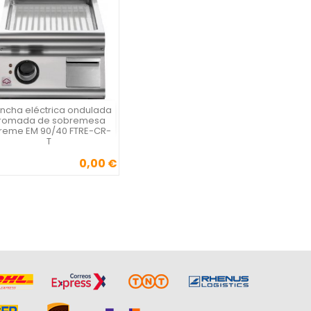
ancha eléctrica ondulada
Vista rápida

romada de sobremesa
treme EM 90/40 FTRE-CR-
T
0,00 €
Precio