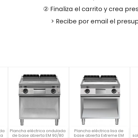
② Finaliza el carrito y crea pr
> Recibe por email el presu
ada
Plancha eléctrica ondulada
Plancha eléctrica lisa de
Vista rápida
Vista rápida



ta
de base abierta EM 90/80
base abierta Extreme EM
so