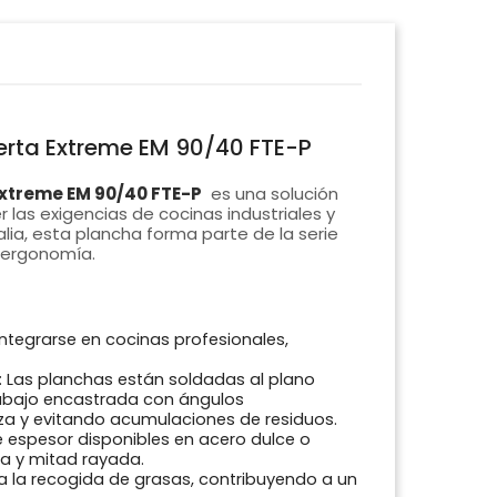
uerta Extreme EM 90/40 FTE-P
Extreme EM 90/40 FTE-P
es una solución
las exigencias de cocinas industriales y
lia, esta plancha forma parte de la serie
y ergonomía.
ntegrarse en cocinas profesionales,
: Las planchas están soldadas al plano
abajo encastrada con ángulos
za y evitando acumulaciones de residuos.
 espesor disponibles en acero dulce o
a y mitad rayada.
ra la recogida de grasas, contribuyendo a un