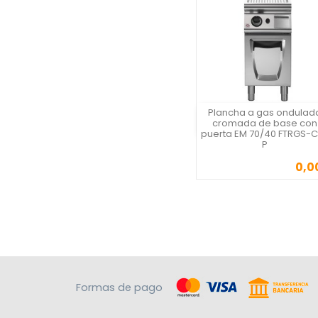
Plancha a gas ondulad
Vista rápida
cromada de base con
puerta EM 70/40 FTRGS-
P
0,0
Precio
Formas de pago