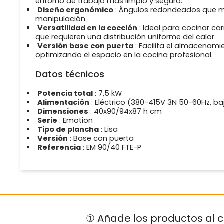
entorno de trabajo más limpio y seguro.
Diseño ergonómico
: Ángulos redondeados que min
manipulación.
Versatilidad en la cocción
: Ideal para cocinar ca
que requieren una distribución uniforme del calor.
Versión base con puerta
: Facilita el almacenami
optimizando el espacio en la cocina profesional.
Datos técnicos
Potencia total
: 7,5 kW
Alimentación
: Eléctrico (380-415V 3N 50-60Hz, 
Dimensiones
: 40x90/94x87 h cm
Serie
: Emotion
Tipo de plancha
: Lisa
Versión
: Base con puerta
Referencia
: EM 90/40 FTE-P
① Añade los productos al c