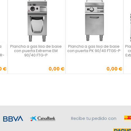
a
Plancha a gas lisa de base
Plancha a gas lisa de base
Pl
Vista rápida
Vista rápida



con puerta Extreme EM
con puerta PK 90/40 FTGS-P
c
CR-
90/40 FTG-P
Ex
0 €
0,00 €
0,00 €
Precio
Precio
Recibe tu pedido con