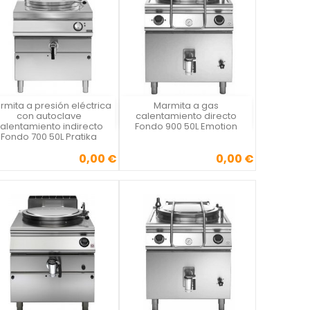
rmita a presión eléctrica
Marmita a gas
Vista rápida
Vista rápida


con autoclave
calentamiento directo
alentamiento indirecto
Fondo 900 50L Emotion
Fondo 700 50L Pratika
0,00 €
0,00 €
Precio
Precio