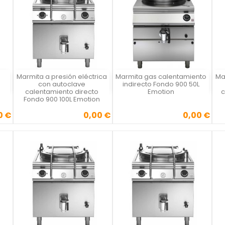
Marmita a presión eléctrica
Marmita gas calentamiento
Ma
Vista rápida
Vista rápida



con autoclave
indirecto Fondo 900 50L
n
calentamiento directo
Emotion
c
Fondo 900 100L Emotion
0 €
0,00 €
0,00 €
Precio
Precio