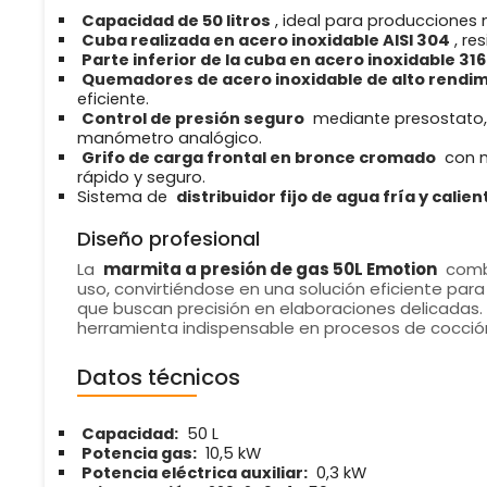
Capacidad de 50 litros
, ideal para producciones 
Cuba realizada en acero inoxidable AISI 304
, re
Parte inferior de la cuba en acero inoxidable 316
Quemadores de acero inoxidable de alto rendi
eficiente.
Control de presión seguro
mediante presostato, 
manómetro analógico.
Grifo de carga frontal en bronce cromado
con m
rápido y seguro.
Sistema de
distribuidor fijo de agua fría y calien
Diseño profesional
La
marmita a presión de gas 50L Emotion
combi
uso, convirtiéndose en una solución eficiente par
que buscan precisión en elaboraciones delicadas. 
herramienta indispensable en procesos de cocción
Datos técnicos
Capacidad:
50 L
Potencia gas:
10,5 kW
Potencia eléctrica auxiliar:
0,3 kW