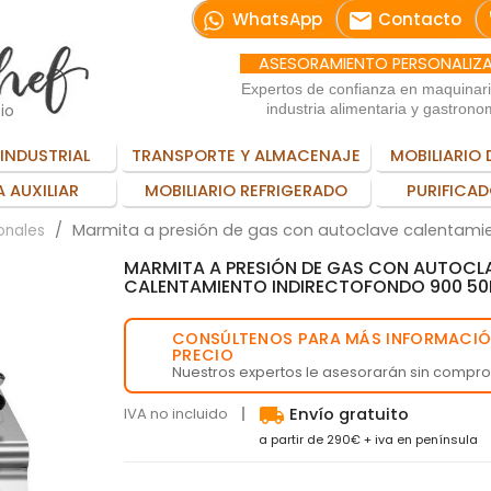
email
WhatsApp
Contacto
ASESORAMIENTO PERSONALIZ
Expertos de confianza en maquinar
io
industria alimentaria y gastrono
INDUSTRIAL
TRANSPORTE Y ALMACENAJE
MOBILIARIO 
 AUXILIAR
MOBILIARIO REFRIGERADO
PURIFICAD
Marmita a presión de gas con autoclave calentami
onales
MARMITA A PRESIÓN DE GAS CON AUTOCL
CALENTAMIENTO INDIRECTOFONDO 900 50
CONSÚLTENOS PARA MÁS INFORMACIÓ
💬
PRECIO
Nuestros expertos le asesorarán sin compr
local_shipping
IVA no incluido
Envío gratuito
a partir de 290€ + iva en península