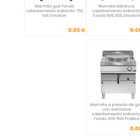
Marmita gas Fondo
Marmita eléctrica
Vista rápida
Vista rápida

calentamiento indirecto 700
calentamiento indirect
50L Emotion
Fondo 900 100L Emotio
0,00 €
0,0
Precio
Precio
Marmita a presión de g
Vista rápida
con autoclave
calentamiento indirect
Fondo 900 150L Pratika
0,0
Precio