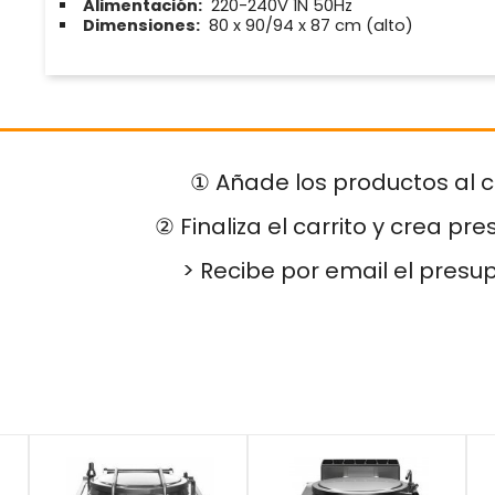
Alimentación:
220-240V 1N 50Hz
Dimensiones:
80 x 90/94 x 87 cm (alto)
① Añade los productos al c
② Finaliza el carrito y crea pr
> Recibe por email el presu