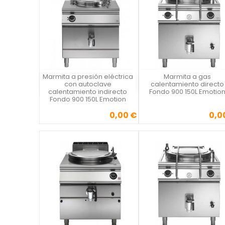
Marmita a presión eléctrica
Marmita a gas
Vista rápida
Vista rápida

con autoclave
calentamiento directo
calentamiento indirecto
Fondo 900 150L Emotio
Fondo 900 150L Emotion
0,00 €
0,0
Precio
Precio