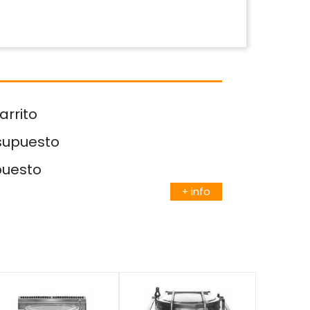
arrito
esupuesto
puesto
+ info