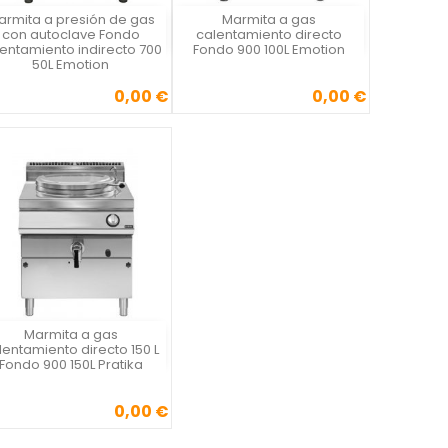
armita a presión de gas
Marmita a gas
Vista rápida
Vista rápida


con autoclave Fondo
calentamiento directo
entamiento indirecto 700
Fondo 900 100L Emotion
50L Emotion
0,00 €
0,00 €
Precio
Precio
Marmita a gas
Vista rápida

lentamiento directo 150 L
Fondo 900 150L Pratika
0,00 €
Precio