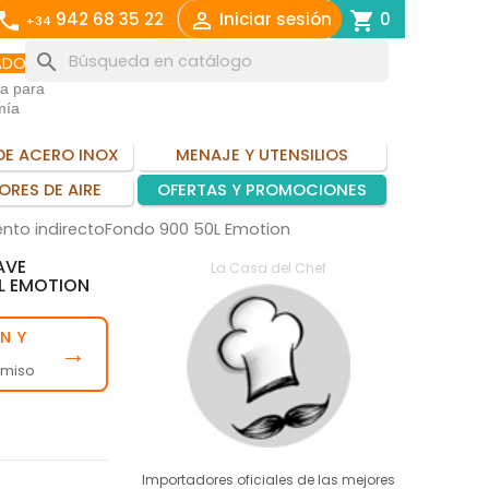
call

shopping_cart
942 68 35 22
Iniciar sesión
0
+34
search
ADO
ia para
mía
DE ACERO INOX
MENAJE Y UTENSILIOS
ORES DE AIRE
OFERTAS Y PROMOCIONES
ento indirectoFondo 900 50L Emotion
AVE
La Casa del Chef
L EMOTION
N Y
→
omiso
Importadores oficiales de las mejores