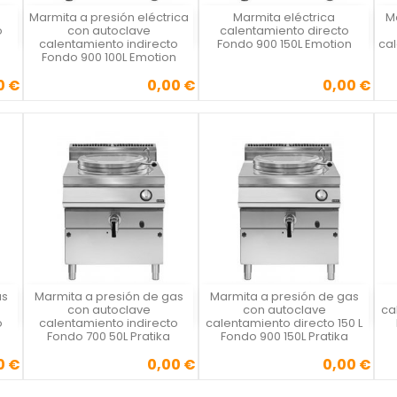
Marmita a presión eléctrica
Marmita eléctrica
M
Vista rápida
Vista rápida



o
con autoclave
calentamiento directo
n
calentamiento indirecto
Fondo 900 150L Emotion
cal
Fondo 900 100L Emotion
0 €
0,00 €
0,00 €
Precio
Precio
as
Marmita a presión de gas
Marmita a presión de gas
Vista rápida
Vista rápida



con autoclave
con autoclave
ca
o
calentamiento indirecto
calentamiento directo 150 L
Fondo 700 50L Pratika
Fondo 900 150L Pratika
0 €
0,00 €
0,00 €
Precio
Precio