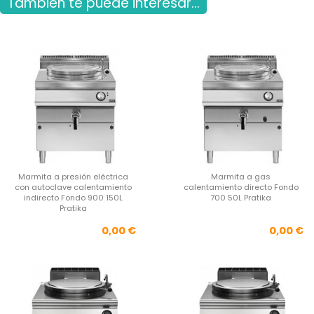
También te puede interesar...
Marmita a presión eléctrica
Marmita a gas
con autoclave calentamiento
calentamiento directo Fondo
indirecto Fondo 900 150L
700 50L Pratika
Pratika
Precio
Pre
0,00 €
0,00 €