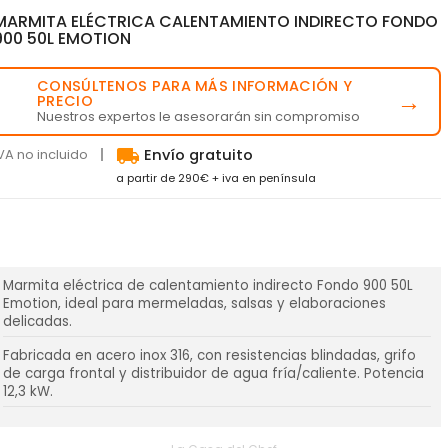
MARMITA ELÉCTRICA CALENTAMIENTO INDIRECTO FONDO
900 50L EMOTION
CONSÚLTENOS PARA MÁS INFORMACIÓN Y
💬
→
PRECIO
Nuestros expertos le asesorarán sin compromiso
local_shipping
VA no incluido
Envío gratuito
a partir de 290€ + iva en península
Marmita eléctrica de calentamiento indirecto Fondo 900 50L
Emotion, ideal para mermeladas, salsas y elaboraciones
delicadas.
Fabricada en acero inox 316, con resistencias blindadas, grifo
de carga frontal y distribuidor de agua fría/caliente. Potencia
12,3 kW.