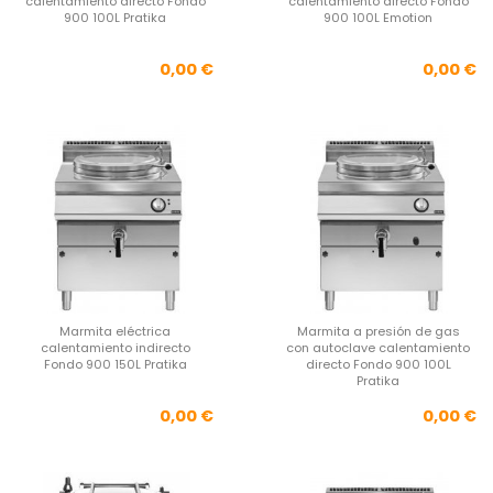
calentamiento directo Fondo
calentamiento directo Fondo
900 100L Pratika
900 100L Emotion
Precio
Pre
0,00 €
0,00 €
Marmita eléctrica
Marmita a presión de gas
calentamiento indirecto
con autoclave calentamiento
Fondo 900 150L Pratika
directo Fondo 900 100L
Pratika
Precio
Pre
0,00 €
0,00 €