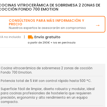
COCINAS VITROCERÁMICA DE SOBREMESA 2 ZONAS DE
COCCIÓN FONDO 700 EMOTION
CONSÚLTENOS PARA MÁS INFORMACIÓN Y
💬
→
PRECIO
Nuestros expertos le asesorarán sin compromiso
local_shipping
VA no incluido
Envío gratuito
a partir de 290€ + iva en península
Cocina vitrocerámica de sobremesa 2 zonas de cocción
Fondo 700 Emotion.
Potencia total de 5 kW con control rápido hasta 500 °C.
Superficie fácil de limpiar, diseño robusto y modular, ideal
para cocinas profesionales de hostelería que requieren
precisión, ergonomía y alto rendimiento en un equipo
compacto.