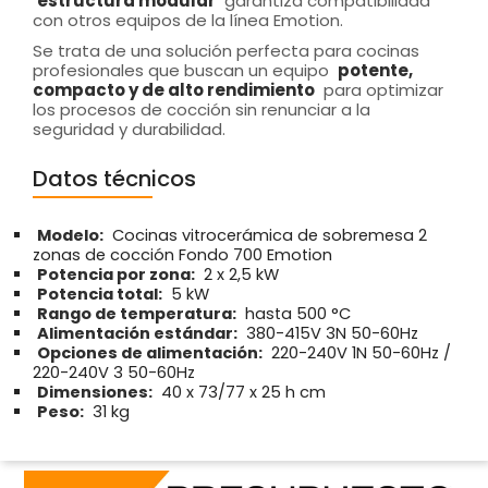
estructura modular
garantiza compatibilidad
con otros equipos de la línea Emotion.
Se trata de una solución perfecta para cocinas
profesionales que buscan un equipo
potente,
compacto y de alto rendimiento
para optimizar
los procesos de cocción sin renunciar a la
seguridad y durabilidad.
Datos técnicos
Modelo:
Cocinas vitrocerámica de sobremesa 2
zonas de cocción Fondo 700 Emotion
Potencia por zona:
2 x 2,5 kW
Potencia total:
5 kW
Rango de temperatura:
hasta 500 °C
Alimentación estándar:
380-415V 3N 50-60Hz
Opciones de alimentación:
220-240V 1N 50-60Hz /
220-240V 3 50-60Hz
Dimensiones:
40 x 73/77 x 25 h cm
Peso:
31 kg