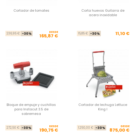
Cortador de tomates
Corta huevos Guitarra de
acero inoxidable
DESDE
Precio base
Precio
Pre
Pre
11,10 €
236,95 €
-30%
15,85 €
-30%
165,87 €
Bloque de empuje y cuchillas
Cortador de lechuga Lettuce
para Instacut 3.5 de
King I
sobremesa
DESDE
Precio base
Precio
DESDE
Pre
Pre
272,50 €
-30%
1.250,00 €
-30%
190,75 €
875,00 €