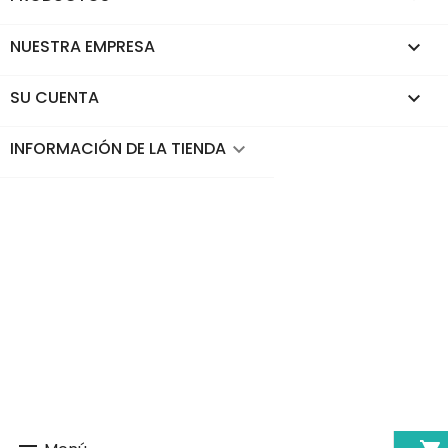
NUESTRA EMPRESA

SU CUENTA

INFORMACIÓN DE LA TIENDA
keyboard_arrow_down