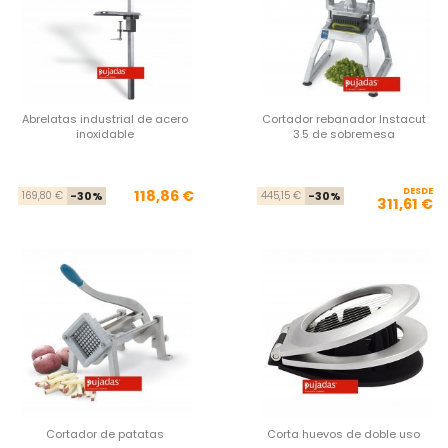
Abrelatas industrial de acero
Cortador rebanador Instacut
inoxidable
3.5 de sobremesa
Precio base
Precio
DESDE
Pre
Pre
118,86 €
169,80 €
-30%
445,15 €
-30%
311,61 €
Cortador de patatas
Corta huevos de doble uso