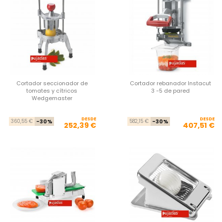
Cortador seccionador de
Cortador rebanador Instacut
tomates y cítricos
3 -5 de pared
Wedgemaster
DESDE
Precio base
Precio
DESDE
Pre
Pre
360,55 €
-30%
582,15 €
-30%
252,39 €
407,51 €