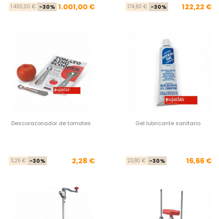
Precio base
Precio
Pre
Pre
1.001,00 €
122,22 €
1.430,00 €
-30%
174,60 €
-30%
Descorazonador de tomates
Gel lubricante sanitario
Precio base
Precio
Pre
Pre
2,28 €
16,66 €
3,25 €
-30%
23,80 €
-30%