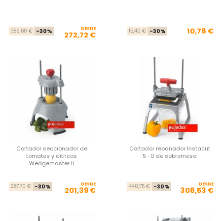
DESDE
Precio base
Precio
Pre
Pre
10,78 €
389,60 €
-30%
15,40 €
-30%
272,72 €
Cortador seccionador de
Cortador rebanador Instacut
tomates y cítricos
5 -0 de sobremesa
Wedgemaster II
DESDE
Precio base
Precio
DESDE
Pre
Pre
287,70 €
-30%
440,75 €
-30%
201,39 €
308,53 €