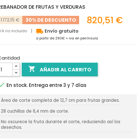
REBANADOR DE FRUTAS Y VERDURAS
820,51 €
30% DE DESCUENTO
1.172,15 €
local_shipping
VA no incluido
Envío gratuito
a partir de 290€ + iva en península
Cantidad

AÑADIR AL CARRITO

En stock. Entrega entre 3 y 7 días
Área de corte completa de 12,7 cm para frutas grandes.
28 cuchillas de 6,4 mm de corte.
No oscurece la fruta durante el corte, reduciendo así los
desechos.