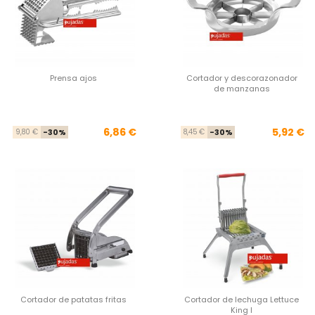
Prensa ajos
Cortador y descorazonador
de manzanas
Precio base
Precio
Pre
Pre
6,86 €
5,92 €
9,80 €
-30%
8,45 €
-30%
Cortador de patatas fritas
Cortador de lechuga Lettuce
King I