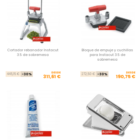
Cortador rebanador Instacut
Bloque de empuje y cuchillas
3.5 de sobremesa
para Instacut 3.5 de
sobremesa
DESDE
Precio base
Precio
DESDE
Pre
Pre
445,15 €
-30%
272,50 €
-30%
311,61 €
190,75 €