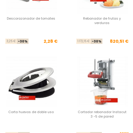
Descorazonador de tomates
Rebanador de frutas y
verduras
Precio base
Precio
Pre
Pre
2,28 €
820,51 €
3,25 €
-30%
1.172,15 €
-30%
Corta huevos de doble uso
Cortador rebanador Instacut
3 -5 de pared