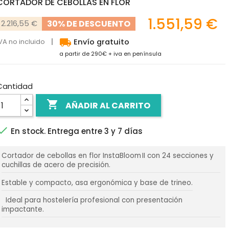
CORTADOR DE CEBOLLAS EN FLOR
1.551,59 €
30% DE DESCUENTO
2.216,55 €
local_shipping
VA no incluido
Envío gratuito
a partir de 290€ + iva en península
Cantidad

AÑADIR AL CARRITO

En stock. Entrega entre 3 y 7 días
Cortador de cebollas en flor InstaBloom II con 24 secciones y
cuchillas de acero de precisión.
Estable y compacto, asa ergonómica y base de trineo.
Ideal para hostelería profesional con presentación
impactante.