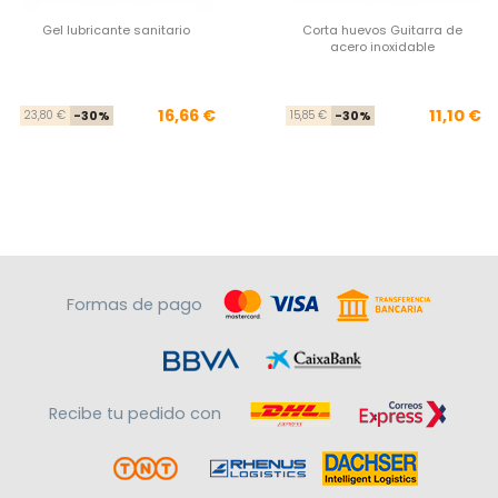
Gel lubricante sanitario
Corta huevos Guitarra de
acero inoxidable
Precio base
Precio
Pre
Pre
16,66 €
11,10 €
23,80 €
-30%
15,85 €
-30%
Formas de pago
Recibe tu pedido con