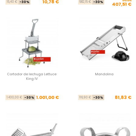
Precio base
Precio
DESDE
Pre
Pre
10,78 €
15,40 €
-30%
582,15 €
-30%
407,51 €
Cortador de lechuga Lettuce
Mandolina
King IV
Precio base
Precio
Pre
Pre
1.001,00 €
81,83 €
1.430,00 €
-30%
116,90 €
-30%