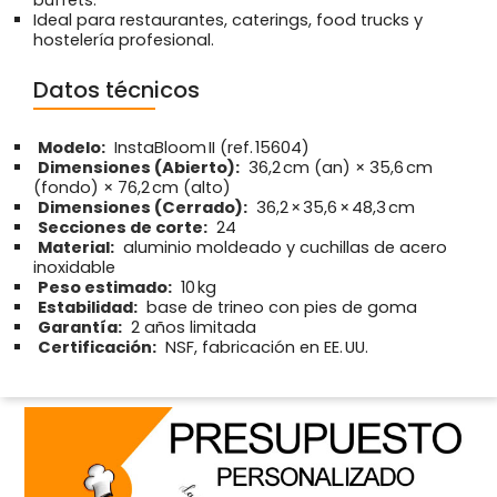
Ideal para restaurantes, caterings, food trucks y
hostelería profesional.
Datos técnicos
Modelo:
InstaBloom II (ref. 15604)
Dimensiones (Abierto):
36,2 cm (an) × 35,6 cm
(fondo) × 76,2 cm (alto)
Dimensiones (Cerrado):
36,2 × 35,6 × 48,3 cm
Secciones de corte:
24
Material:
aluminio moldeado y cuchillas de acero
inoxidable
Peso estimado:
10 kg
Estabilidad:
base de trineo con pies de goma
Garantía:
2 años limitada
Certificación:
NSF, fabricación en EE. UU.