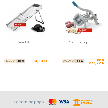
Mandolina
Cortador de patatas
Precio base
Precio
DESDE
Pre
Pre
81,83 €
116,90 €
-30%
389,60 €
-30%
272,72 €
Formas de pago