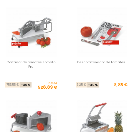
Cortador de tomates Tomato
Descorazonador de tomates
Pro
DESDE
Precio base
Precio
Pre
Pre
2,28 €
755,55 €
-30%
3,25 €
-30%
528,89 €