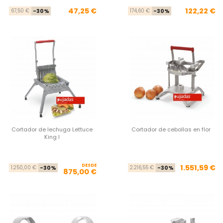
Precio base
Precio
Pre
Pre
47,25 €
122,22 €
67,50 €
-30%
174,60 €
-30%
Cortador de lechuga Lettuce
Cortador de cebollas en flor
King I
DESDE
Precio base
Precio
Pre
Pre
1.551,59 €
1.250,00 €
-30%
2.216,55 €
-30%
875,00 €