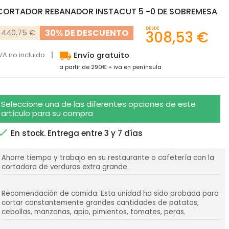
CORTADOR REBANADOR INSTACUT 5 -0 DE SOBREMESA
DESDE
30% DE DESCUENTO
440,75 €
308,53 €
local_shipping
VA no incluido
Envío gratuito
a partir de 290€ + iva en península
Seleccione una de las diferentes opciones de este
artículo para su compra

En stock. Entrega entre 3 y 7 días
Ahorre tiempo y trabajo en su restaurante o cafetería con la
cortadora de verduras extra grande.
Recomendación de comida: Esta unidad ha sido probada para
cortar constantemente grandes cantidades de patatas,
cebollas, manzanas, apio, pimientos, tomates, peras.