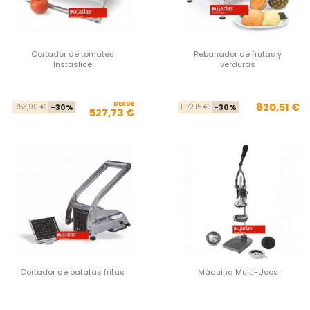
Cortador de tomates
Rebanador de frutas y
Instaslice
verduras
DESDE
Precio base
Precio
Pre
Pre
820,51 €
753,90 €
-30%
1.172,15 €
-30%
527,73 €
Cortador de patatas fritas
Máquina Multi-Usos