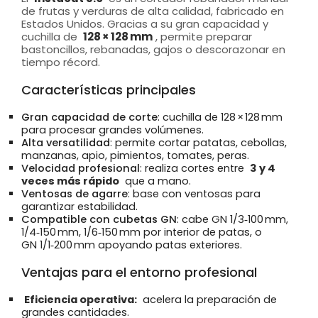
de frutas y verduras de alta calidad, fabricado en
Estados Unidos. Gracias a su gran capacidad y
cuchilla de
128 × 128 mm
, permite preparar
bastoncillos, rebanadas, gajos o descorazonar en
tiempo récord.
Características principales
Gran capacidad de corte
: cuchilla de 128 × 128 mm
para procesar grandes volúmenes.
Alta versatilidad
: permite cortar patatas, cebollas,
manzanas, apio, pimientos, tomates, peras.
Velocidad profesional
: realiza cortes entre
3 y 4
veces más rápido
que a mano.
Ventosas de agarre
: base con ventosas para
garantizar estabilidad.
Compatible con cubetas GN
: cabe GN 1/3‑100 mm,
1/4‑150 mm, 1/6‑150 mm por interior de patas, o
GN 1/1‑200 mm apoyando patas exteriores.
Ventajas para el entorno profesional
Eficiencia operativa:
acelera la preparación de
grandes cantidades.