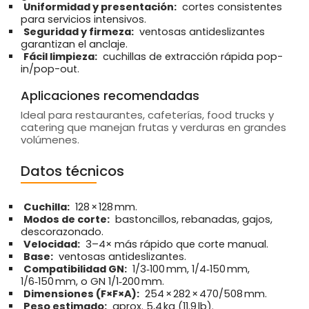
Uniformidad y presentación:
cortes consistentes
para servicios intensivos.
Seguridad y firmeza:
ventosas antideslizantes
garantizan el anclaje.
Fácil limpieza:
cuchillas de extracción rápida pop-
in/pop-out.
Aplicaciones recomendadas
Ideal para restaurantes, cafeterías, food trucks y
catering que manejan frutas y verduras en grandes
volúmenes.
Datos técnicos
Cuchilla:
128 × 128 mm.
Modos de corte:
bastoncillos, rebanadas, gajos,
descorazonado.
Velocidad:
3–4× más rápido que corte manual.
Base:
ventosas antideslizantes.
Compatibilidad GN:
1/3‑100 mm, 1/4‑150 mm,
1/6‑150 mm, o GN 1/1‑200 mm.
Dimensiones (F×F×A):
254 × 282 × 470/508 mm.
Peso estimado:
aprox. 5,4 kg (11.9 lb).