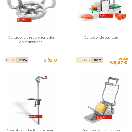
Cortador y descorazonador
Cortador de tomates
de manzanas
Precio base
Precio
DESDE
Pre
Pre
5,92 €
8,45 €
-30%
236,95 €
-30%
165,87 €
Abrelatas industrial de acero
Cortador en cubos para