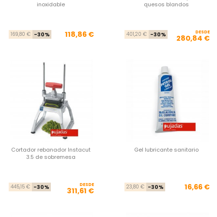
inoxidable
quesos blandos
Precio base
Precio
DESDE
Pre
Pre
118,86 €
169,80 €
-30%
401,20 €
-30%
280,84 €
Cortador rebanador Instacut
Gel lubricante sanitario
3.5 de sobremesa
DESDE
Precio base
Precio
Pre
Pre
16,66 €
445,15 €
-30%
23,80 €
-30%
311,61 €