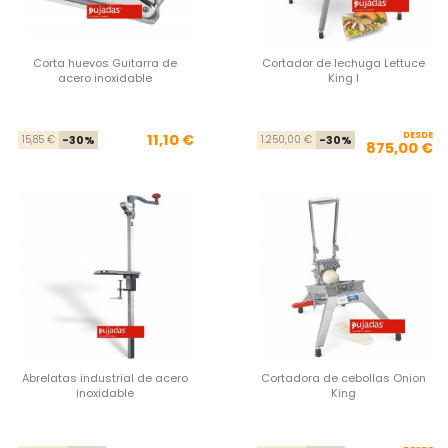
Corta huevos Guitarra de
Cortador de lechuga Lettuce
acero inoxidable
King I
Precio base
Precio
DESDE
Pre
Pre
11,10 €
15,85 €
-30%
1.250,00 €
-30%
875,00 €
Abrelatas industrial de acero
Cortadora de cebollas Onion
inoxidable
King