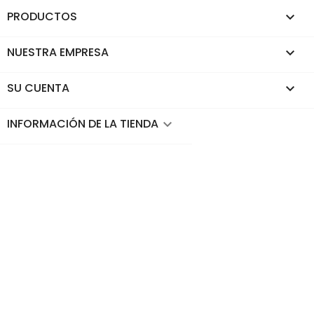
PRODUCTOS

NUESTRA EMPRESA

SU CUENTA

INFORMACIÓN DE LA TIENDA
keyboard_arrow_down