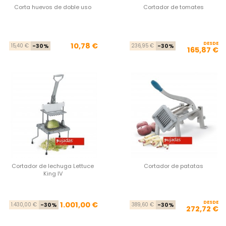
Corta huevos de doble uso
Cortador de tomates
Precio base
Precio
DESDE
Pre
Pre
10,78 €
15,40 €
-30%
236,95 €
-30%
165,87 €
Cortador de lechuga Lettuce
Cortador de patatas
King IV
Precio base
Precio
DESDE
Pre
Pre
1.001,00 €
1.430,00 €
-30%
389,60 €
-30%
272,72 €