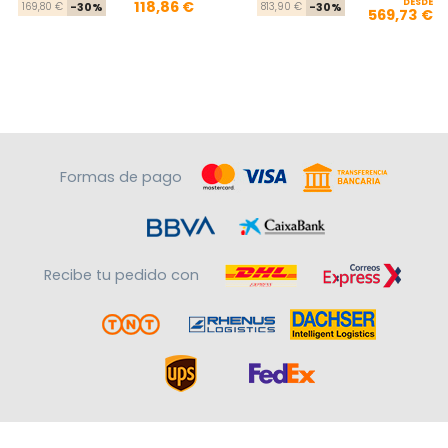
Precio base
Precio
DESDE
Pre
Pre
118,86 €
169,80 €
-30%
813,90 €
-30%
569,73 €
Formas de pago
Recibe tu pedido con