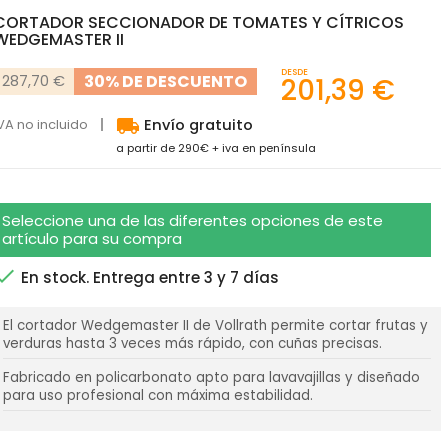
CORTADOR SECCIONADOR DE TOMATES Y CÍTRICOS
WEDGEMASTER II
DESDE
30% DE DESCUENTO
287,70 €
201,39 €
local_shipping
VA no incluido
Envío gratuito
a partir de 290€ + iva en península
Seleccione una de las diferentes opciones de este
artículo para su compra

En stock. Entrega entre 3 y 7 días
El cortador Wedgemaster II de Vollrath permite cortar frutas y
verduras hasta 3 veces más rápido, con cuñas precisas.
Fabricado en policarbonato apto para lavavajillas y diseñado
para uso profesional con máxima estabilidad.