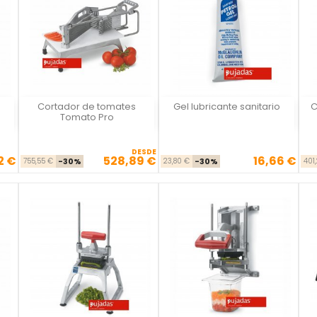
Cortador de tomates
Gel lubricante sanitario
C
Vista rápida
Vista rápida



Tomato Pro
DESDE
2 €
528,89 €
16,66 €
se
cio
Precio base
Precio
Precio base
Precio
755,55 €
-30%
23,80 €
-30%
401