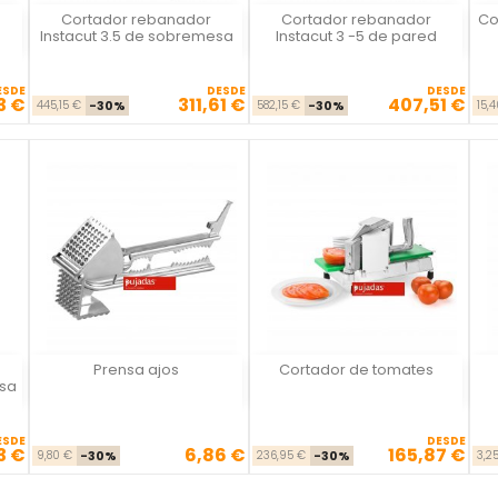
Cortador rebanador
Cortador rebanador
Co
Vista rápida
Vista rápida



Instacut 3.5 de sobremesa
Instacut 3 -5 de pared
ESDE
DESDE
DESDE
3 €
311,61 €
407,51 €
se
cio
Precio base
Precio
Precio base
Precio
445,15 €
-30%
582,15 €
-30%
15,
Prensa ajos
Cortador de tomates
Vista rápida
Vista rápida



esa
ESDE
DESDE
3 €
6,86 €
165,87 €
se
cio
Precio base
Precio
Precio base
Precio
9,80 €
-30%
236,95 €
-30%
3,2