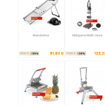
Mandolina
Máquina Multi-Usos
Vista rápida
Vista rápida

81,83 €
122,2
Precio base
Precio
Precio ba
Pre
116,90 €
-30%
174,60 €
-30%