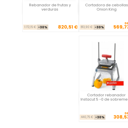
Rebanador de frutas y
Cortadora de cebollas
Vista rápida
Vista rápida

verduras
Onion King
D
820,51 €
569,7
Precio base
Precio
Precio ba
Pre
1.172,15 €
-30%
813,90 €
-30%
Cortador rebanador
Vista rápida
Instacut 5 -0 de sobrem
D
308,5
Precio ba
Pre
440,75 €
-30%