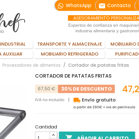
email
WhatsApp
Contacto
ASESORAMIENTO PERSONALIZ
Expertos de confianza en maquinar
io
industria alimentaria y gastrono
INDUSTRIAL
TRANSPORTE Y ALMACENAJE
MOBILIARIO 
 AUXILIAR
MOBILIARIO REFRIGERADO
PURIFICAD
Cortador de patatas fritas
Procesadores de alimentos
CORTADOR DE PATATAS FRITAS
47,
30% DE DESCUENTO
67,50 €
local_shipping
IVA no incluido
Envío gratuito
a partir de 290€ + iva en península
Cantidad

AÑADIR AL CARRITO