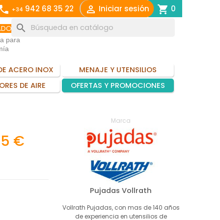
call

shopping_cart
942 68 35 22
Iniciar sesión
0
+34
search
ADO
ia para
mía
DE ACERO INOX
MENAJE Y UTENSILIOS
ORES DE AIRE
OFERTAS Y PROMOCIONES
Marca
25 €
Pujadas Vollrath
Vollrath Pujadas, con mas de 140 años
de experiencia en utensilios de