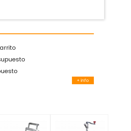
arrito
esupuesto
puesto
+ info