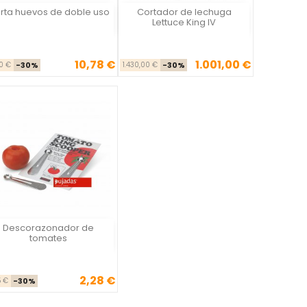
rta huevos de doble uso
Cortador de lechuga
Vista rápida
Vista rápida


Lettuce King IV
10,78 €
1.001,00 €
Precio base
Precio
Precio base
Precio
40 €
-30%
1.430,00 €
-30%
Descorazonador de
Vista rápida

tomates
2,28 €
Precio base
Precio
5 €
-30%