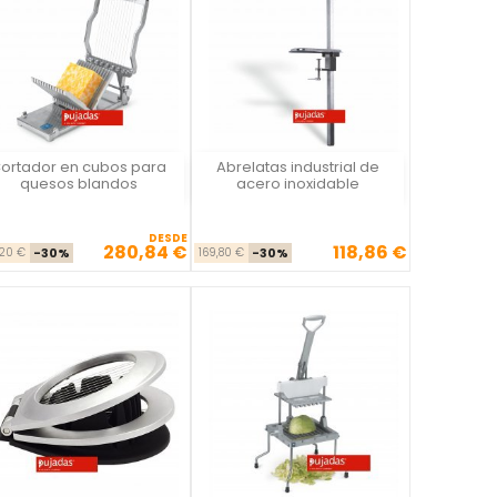
ortador en cubos para
Abrelatas industrial de
Vista rápida
Vista rápida


quesos blandos
acero inoxidable
DESDE
280,84 €
118,86 €
Precio base
Precio
Precio base
Precio
,20 €
-30%
169,80 €
-30%