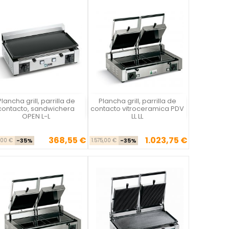
Plancha grill, parrilla de
Plancha grill, parrilla de
Vista rápida
Vista rápida


contacto, sandwichera
contacto vitroceramica PDV
OPEN L-L
LL LL
368,55 €
1.023,75 €
Precio base
Precio
Precio base
Precio
,00 €
-35%
1.575,00 €
-35%