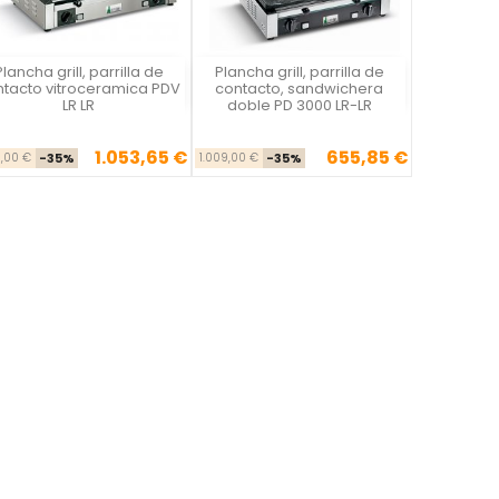
Plancha grill, parrilla de
Plancha grill, parrilla de
Vista rápida
Vista rápida


ntacto vitroceramica PDV
contacto, sandwichera
LR LR
doble PD 3000 LR-LR
1.053,65 €
655,85 €
Precio base
Precio
Precio base
Precio
1,00 €
-35%
1.009,00 €
-35%