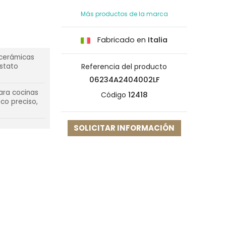
Más productos de la marca
Fabricado en
Italia
rocerámicas
Referencia del producto
ostato
06234A2404002LF
para cocinas
Código
12418
co preciso,
SOLICITAR INFORMACIÓN