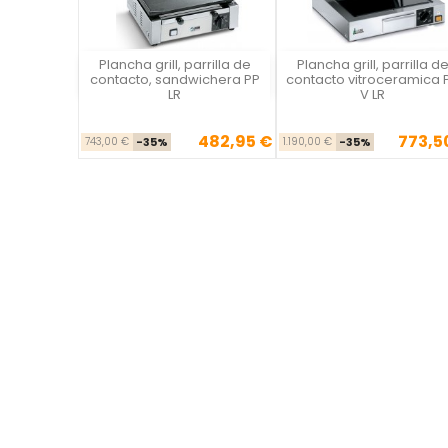
Plancha grill, parrilla de
Plancha grill, parrilla d
Vista rápida
Vista rápida

contacto, sandwichera PP
contacto vitroceramica 
LR
V LR
482,95 €
773,5
Precio base
Precio
Precio ba
Pre
743,00 €
-35%
1.190,00 €
-35%