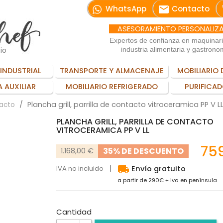
email
WhatsApp
Contacto
ASESORAMIENTO PERSONALIZ
Expertos de confianza en maquinar
io
industria alimentaria y gastrono
INDUSTRIAL
TRANSPORTE Y ALMACENAJE
MOBILIARIO 
 AUXILIAR
MOBILIARIO REFRIGERADO
PURIFICAD
Plancha grill, parrilla de contacto vitroceramica PP V L
tacto
PLANCHA GRILL, PARRILLA DE CONTACTO
VITROCERAMICA PP V LL
75
35% DE DESCUENTO
1.168,00 €
local_shipping
IVA no incluido
Envío gratuito
a partir de 290€ + iva en península
Cantidad