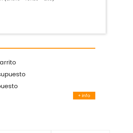
arrito
esupuesto
puesto
+ info