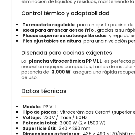
eliminación de líquidos y residuos, manteniendo la
Control térmico y adaptabilidad
Termostato regulable
para un ajuste preciso de 
Ideal para arrancar desde frío
, gracias a su ráp
Placas superiores autoequilibradas
y regulables
Pies ajustables en altura
para una nivelación per
Diseñada para cocinas exigentes
La
plancha vitrocerámica PP V LL
es perfecta p
necesitan equipos compactos, fáciles de instalar 
potencia de
3.000 W
asegura una rápida recupera
de uso.
Datos técnicos
Modelo:
PP V LL
Tipo de placas:
Vitrocerámicas Ceran® (superior e i
Voltaje:
230 V / 1 fase / 50 Hz
Potencia total:
3.000 W (2 × 1.500 W)
Superficie útil:
340 × 290 mm
Dimensiones exteriores:
435 × 490 × 170/550 mm