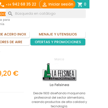
call

shopping_cart
942 68 35 22
Iniciar sesión
0
+34
search
ADO
ia para
mía
DE ACERO INOX
MENAJE Y UTENSILIOS
ORES DE AIRE
OFERTAS Y PROMOCIONES
L
Marca
9,20 €
La Felsinea
Desde 1933 diseñando maquinaria
profesional del sector alimentario,
creando productos de alta calidad y
tecnología.