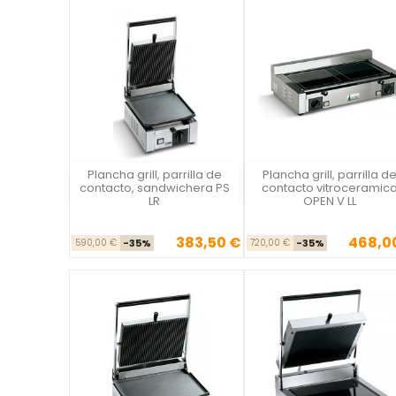
Plancha grill, parrilla de
Plancha grill, parrilla d
Vista rápida
Vista rápida

contacto, sandwichera PS
contacto vitroceramic
LR
OPEN V LL
383,50 €
468,0
Precio base
Precio
Precio ba
Pre
590,00 €
-35%
720,00 €
-35%