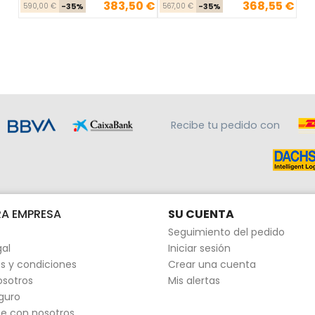
383,50 €
368,55 €
Precio base
Precio
Precio base
Precio
590,00 €
-35%
567,00 €
-35%
Recibe tu pedido con
A EMPRESA
SU CUENTA
Seguimiento del pedido
gal
Iniciar sesión
s y condiciones
Crear una cuenta
osotros
Mis alertas
guro
e con nosotros