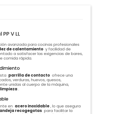
l PP V LL
ción avanzada para cocinas profesionales
dez de calentamiento
y facilidad de
entado a satisfacer las exigencias de bares,
de comida rápida.
ndimiento
esta
parrilla de contacto
ofrece una
cados, verduras, huevos, quesos,
ente unidas al cuerpo de la máquina,
 limpieza
.
able
ente en
acero inoxidable
, lo que asegura
andeja recogegotas
para facilitar la