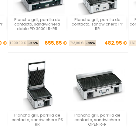
e
Plancha grill, parrilla de
Plancha grill, parrilla de
Vista rápida
Vista rápida



PP
contacto, sandwichera
contacto, sandwichera PP
co
doble PD 3000 LR-RR
RR
0 €
655,85 €
482,95 €
se
cio
Precio base
Precio
Precio base
Precio
1.009,00 €
-35%
743,00 €
-35%
1.62
Plancha grill, parrilla de
Plancha grill, parrilla de
Vista rápida
Vista rápida


contacto, sandwichera PS
contacto, sandwichera
RR
OPEN R-R