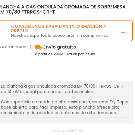
PLANCHA A GAS ONDULADA CROMADA DE SOBREMESA
EM 70/80 FTRRGS-CR-T
CONSÚLTENOS PARA MÁS INFORMACIÓN Y
💬
→
PRECIO
Nuestros expertos le asesorarán sin compromiso
local_shipping
VA no incluido
Envío gratuito
a partir de 290€ + iva en península
La plancha a gas ondulada cromada EM 70/80 FTRRGS-CR-T
de 14 kW es ideal para cocinas profesionales.
Con superficie cromada de alta resistencia, sistema Fry Top y
base abierta para fácil limpieza, esta plancha ofrece alto
rendimiento y durabilidad en entornos de alta demanda.
La Casa del Chef