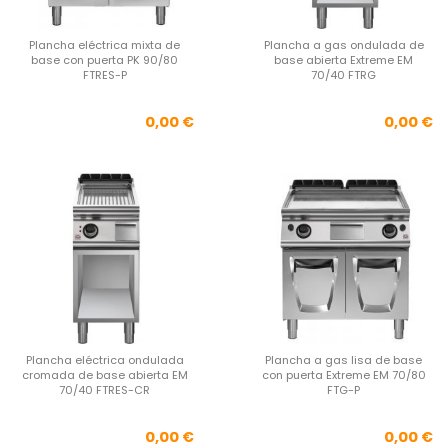
Plancha eléctrica mixta de
Plancha a gas ondulada de
base con puerta PK 90/80
base abierta Extreme EM
FTRES-P
70/40 FTRG
Precio
Pre
0,00 €
0,00 €
Plancha eléctrica ondulada
Plancha a gas lisa de base
cromada de base abierta EM
con puerta Extreme EM 70/80
70/40 FTRES-CR
FTG-P
Precio
Pre
0,00 €
0,00 €