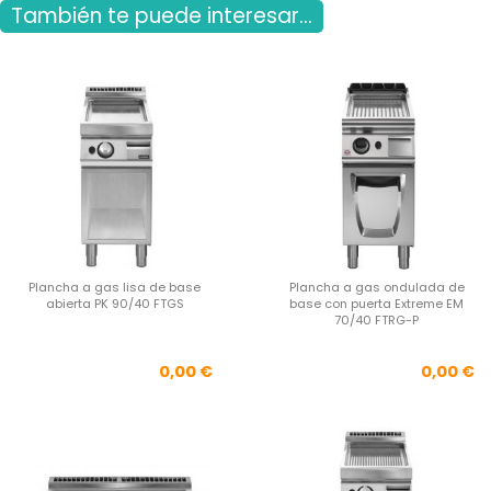
También te puede interesar...
Plancha a gas lisa de base
Plancha a gas ondulada de
abierta PK 90/40 FTGS
base con puerta Extreme EM
70/40 FTRG-P
Precio
Pre
0,00 €
0,00 €