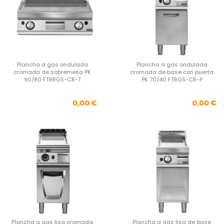
Plancha a gas ondulada
Plancha a gas ondulada
cromada de sobremesa PK
cromada de base con puerta
90/80 FTRRGS-CR-T
PK 70/40 FTRGS-CR-P
Precio
Pre
0,00 €
0,00 €
Plancha a gas lisa cromada
Plancha a gas lisa de base