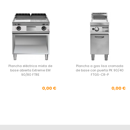
Plancha eléctrica mixta de
Plancha a gas lisa cromada
base abierta Extreme EM
de base con puerta PK 90/40
90/80 FTRE
FTGS-CR-P
Precio
Pre
0,00 €
0,00 €