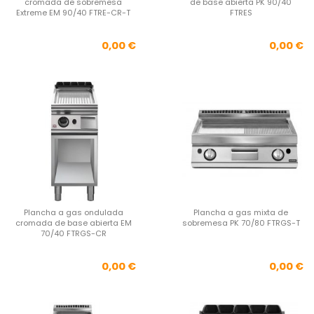
cromada de sobremesa
de base abierta PK 90/40
Extreme EM 90/40 FTRE-CR-T
FTRES
Precio
Pre
0,00 €
0,00 €
Plancha a gas ondulada
Plancha a gas mixta de
cromada de base abierta EM
sobremesa PK 70/80 FTRGS-T
70/40 FTRGS-CR
Precio
Pre
0,00 €
0,00 €