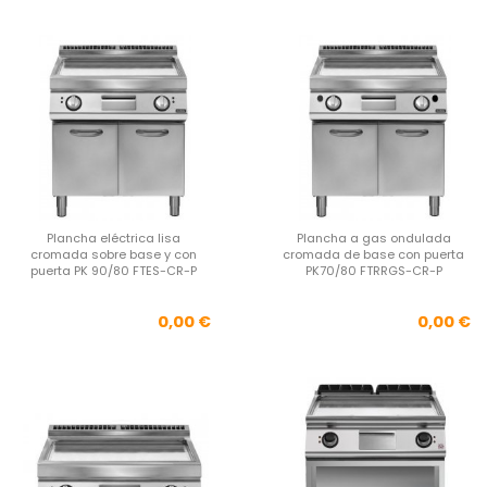
Plancha eléctrica lisa
Plancha a gas ondulada
cromada sobre base y con
cromada de base con puerta
puerta PK 90/80 FTES-CR-P
PK70/80 FTRRGS-CR-P
Precio
Pre
0,00 €
0,00 €