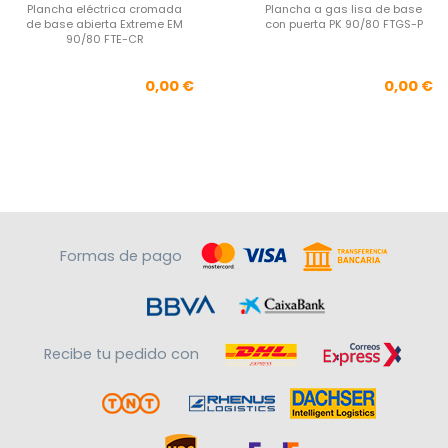
Plancha eléctrica cromada
Plancha a gas lisa de base
de base abierta Extreme EM
con puerta PK 90/80 FTGS-P
90/80 FTE-CR
Precio
Pre
0,00 €
0,00 €
Formas de pago
Recibe tu pedido con