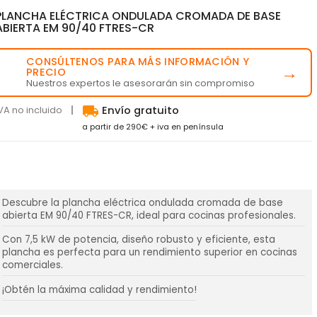
PLANCHA ELÉCTRICA ONDULADA CROMADA DE BASE
ABIERTA EM 90/40 FTRES-CR
CONSÚLTENOS PARA MÁS INFORMACIÓN Y
💬
→
PRECIO
Nuestros expertos le asesorarán sin compromiso
local_shipping
VA no incluido
Envío gratuito
a partir de 290€ + iva en península
Descubre la plancha eléctrica ondulada cromada de base
abierta EM 90/40 FTRES-CR, ideal para cocinas profesionales.
Con 7,5 kW de potencia, diseño robusto y eficiente, esta
plancha es perfecta para un rendimiento superior en cocinas
comerciales.
¡Obtén la máxima calidad y rendimiento!