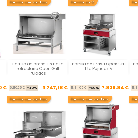
Parrilla con varillas
Parrilla en V
Par
Parrilla de brasa sin base
Parrilla de Brasa Open Grill
Pa
Vista rápida
Vista rápida



refractaria Open Grill
Lite Pujadas V
Pujadas
0 €
5.747,18 €
7.835,84 €
Precio base
Precio
Precio base
Precio
8.210,25 €
-30%
11.194,05 €
-30%
11.1
Parrilla con varillas
Parrilla con varillas
Par