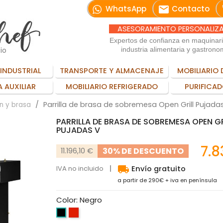
email
WhatsApp
Contacto
ASESORAMIENTO PERSONALIZ
Expertos de confianza en maquinar
io
industria alimentaria y gastrono
INDUSTRIAL
TRANSPORTE Y ALMACENAJE
MOBILIARIO 
 AUXILIAR
MOBILIARIO REFRIGERADO
PURIFICAD
Parrilla de brasa de sobremesa Open Grill Pujada
ón y brasa
PARRILLA DE BRASA DE SOBREMESA OPEN GR
PUJADAS V
7.8
30% DE DESCUENTO
11.196,10 €
local_shipping
IVA no incluido
Envío gratuito
a partir de 290€ + iva en península
Color: Negro
Rojo
Negro
Inox