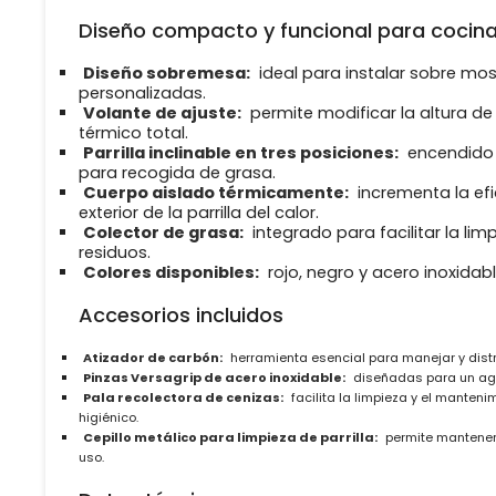
Diseño compacto y funcional para cocina
Diseño sobremesa:
ideal para instalar sobre mos
personalizadas.
Volante de ajuste:
permite modificar la altura de
térmico total.
Parrilla inclinable en tres posiciones:
encendido d
para recogida de grasa.
Cuerpo aislado térmicamente:
incrementa la efi
exterior de la parrilla del calor.
Colector de grasa:
integrado para facilitar la lim
residuos.
Colores disponibles:
rojo, negro y acero inoxidab
Accesorios incluidos
Atizador de carbón:
herramienta esencial para manejar y distri
Pinzas Versagrip de acero inoxidable:
diseñadas para un agar
Pala recolectora de cenizas:
facilita la limpieza y el manten
higiénico.
Cepillo metálico para limpieza de parrilla:
permite mantener 
uso.