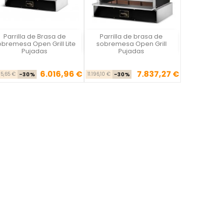
Parrilla de Brasa de
Parrilla de brasa de
Vista rápida
Vista rápida


bremesa Open Grill Lite
sobremesa Open Grill
Pujadas
Pujadas
6.016,96 €
7.837,27 €
Precio base
Precio
Precio base
Precio
95,65 €
-30%
11.196,10 €
-30%