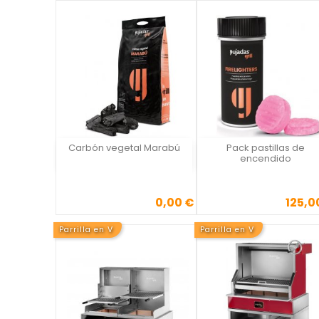
Carbón vegetal Marabú
Pack pastillas de
Vista rápida
Vista rápida

encendido
0,00 €
125,0
Precio
Precio
Parrilla en V
Parrilla en V