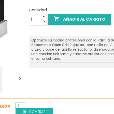
Cantidad

AÑADIR AL CARRITO
Optimice su cocina profesional con la
Parrilla d
Sobremesa
Open Grill Pujadas
, con rejilla en V,
altura y base de ladrillo refractario, diseñada 
una cocción uniforme y sabores auténticos en 
entorno culinario.

6,60 €
COMPRAR
