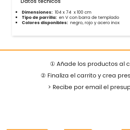
Datos técnicos
Dimensiones:
104 x 74 x 100 cm
Tipo de parrilla:
en V con barra de templado
Colores disponibles:
negro, rojo y acero inox
① Añade los productos al c
② Finaliza el carrito y crea pr
> Recibe por email el presu