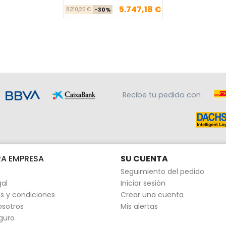
5.747,18 €
Precio base
Precio
8.210,25 €
-30%
Recibe tu pedido con
A EMPRESA
SU CUENTA
Seguimiento del pedido
gal
Iniciar sesión
s y condiciones
Crear una cuenta
osotros
Mis alertas
guro