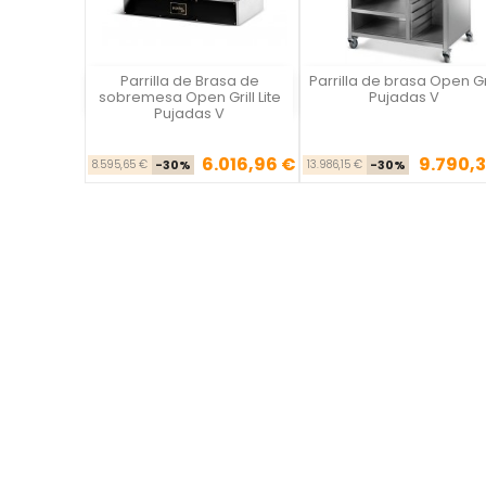
Parrilla de Brasa de
Parrilla de brasa Open Gri
Vista rápida
Vista rápida

sobremesa Open Grill Lite
Pujadas V
Pujadas V
6.016,96 €
9.790,3
Precio base
Precio
Precio ba
Pre
8.595,65 €
-30%
13.986,15 €
-30%