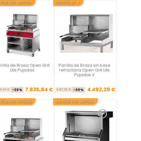
rilla con varillas
Parrilla en V
rrilla de Brasa Open Grill
Parrilla de Brasa sin base
Vista rápida
Vista rápida


Lite Pujadas
refractaria Open Grill Lite
Pujadas V
7.835,84 €
4.492,29 €
Precio base
Precio
Precio base
Precio
94,05 €
-30%
6.417,55 €
-30%
rilla con varillas
Parrilla con varillas