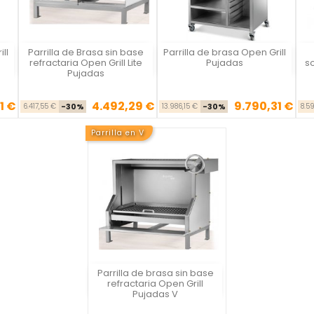
ll
Parrilla de Brasa sin base
Parrilla de brasa Open Grill
Vista rápida
Vista rápida



refractaria Open Grill Lite
Pujadas
so
Pujadas
1 €
4.492,29 €
9.790,31 €
se
cio
Precio base
Precio
Precio base
Precio
6.417,55 €
-30%
13.986,15 €
-30%
8.5
Parrilla en V
Parrilla de brasa sin base
Vista rápida

refractaria Open Grill
Pujadas V