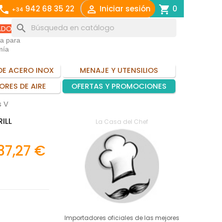
call

shopping_cart
942 68 35 22
Iniciar sesión
0
+34
search
ADO
ia para
mía
DE ACERO INOX
MENAJE Y UTENSILIOS
ORES DE AIRE
OFERTAS Y PROMOCIONES
s V
ILL
La Casa del Chef
37,27 €
Importadores oficiales de las mejores