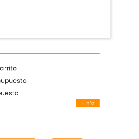
arrito
esupuesto
puesto
+ info