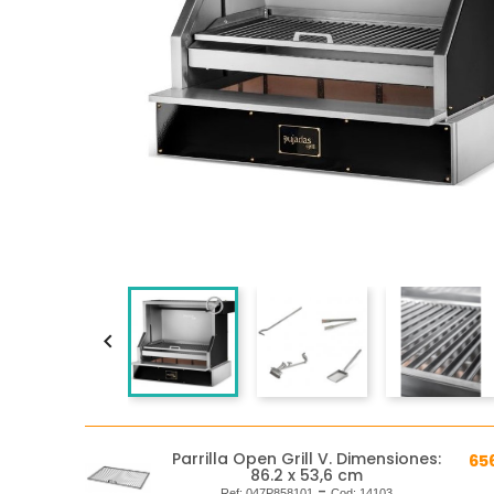

Parrilla Open Grill V. Dimensiones:
65
86.2 x 53,6 cm
-
Ref:
047P858101
Cod:
14103