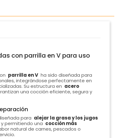
das con parrilla en V para uso
on
parrilla en V
ha sido diseñada para
ionales, integrándose perfectamente en
ializadas. Su estructura en
acero
antizan una cocción eficiente, segura y
preparación
diseñada para
alejar la grasa y los jugos
s y permitiendo una
cocción más
sabor natural de carnes, pescados o
rvicio.