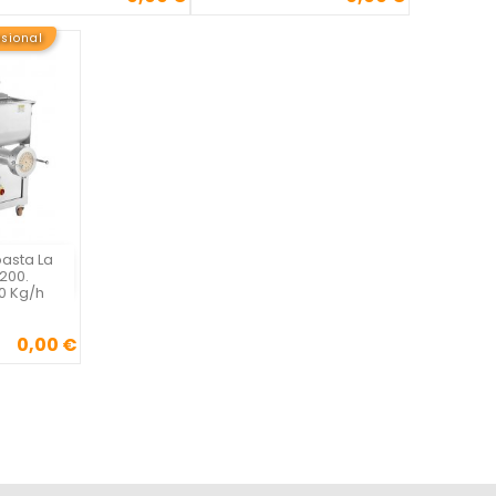
esional
pasta La
a

200.
0 Kg/h
0,00 €
cio