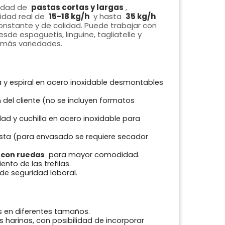
iedad de
pastas cortas y largas
,
idad real de
15-18 kg/h
y hasta
35 kg/h
onstante y de calidad. Puede trabajar con
sde espaguetis, linguine, tagliatelle y
s más variedades.
y espiral en acero inoxidable desmontables
del cliente (no se incluyen formatos
ad y cuchilla en acero inoxidable para
sta (para envasado se requiere secador
 con ruedas
para mayor comodidad.
nto de las trefilas.
de seguridad laboral.
s en diferentes tamaños.
 harinas, con posibilidad de incorporar