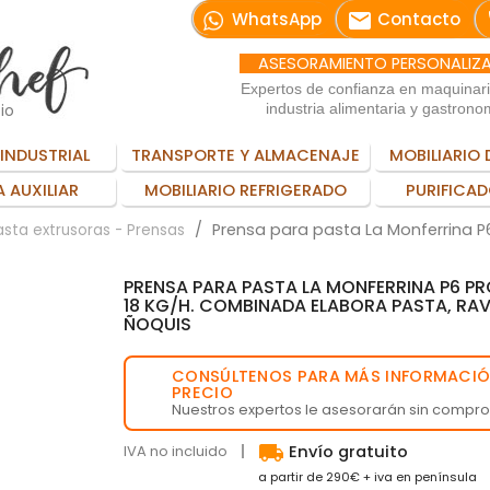
email
WhatsApp
Contacto
ASESORAMIENTO PERSONALIZ
Expertos de confianza en maquinar
io
industria alimentaria y gastrono
INDUSTRIAL
TRANSPORTE Y ALMACENAJE
MOBILIARIO 
 AUXILIAR
MOBILIARIO REFRIGERADO
PURIFICAD
Prensa para pasta La Monferrina 
sta extrusoras - Prensas
PRENSA PARA PASTA LA MONFERRINA P6 
18 KG/H. COMBINADA ELABORA PASTA, RAVI
ÑOQUIS
CONSÚLTENOS PARA MÁS INFORMACIÓ
💬
PRECIO
Nuestros expertos le asesorarán sin compr
local_shipping
IVA no incluido
Envío gratuito
a partir de 290€ + iva en península