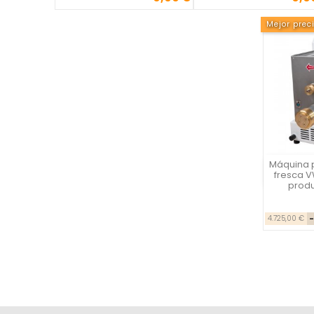
Mejor prec
Máquina 
Vist
fresca V
produ
4.725,00 €