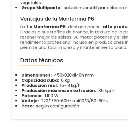
vegetales.
Grupo Multipasta:
solución versátil para elaborar r
Ventajas de la Monferrina P6
La
La Monferrina P6
destaca por su
alta produ
Gracias a sus trefilas de bronce, la textura de l
retener mejor las salsas. Su motor potente y el s
rendimiento profesional incluso en producciones 
permite una fácil limpieza y mantenimiento diario.
Datos técnicos
Dimensiones:
450x820x1140h mm
Capacidad cuba:
6 kg
Producción real:
15-18 kg/h
Producción máxima en extrusión:
35 kg/h
Potencia:
1.100 W
Voltaje:
220/1/50-60Hz o 400/3/50-60Hz
Peso:
según configuración