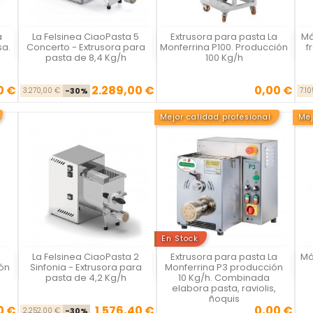
a
La Felsinea CiaoPasta 5
Extrusora para pasta La
Má
Vista rápida
Vista rápida



sa.
Concerto - Extrusora para
Monferrina P100. Producción
f
pasta de 8,4 Kg/h
100 Kg/h
0 €
2.289,00 €
0,00 €
Precio base
Precio
Precio
3.270,00 €
-30%
7.1
Mejor calidad profesional
Mej
En Stock
La Felsinea CiaoPasta 2
Extrusora para pasta La
Má
Vista rápida
Vista rápida



ión
Sinfonia - Extrusora para
Monferrina P3 producción
pasta de 4,2 Kg/h
10 Kg/h. Combinada
elabora pasta, raviolis,
ñoquis
0 €
1.576,40 €
0,00 €
Precio base
Precio
Precio
2.252,00 €
-30%