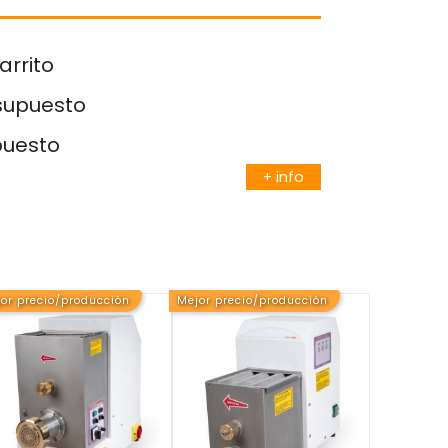
arrito
esupuesto
puesto
+ info
or precio/producción
Mejor precio/producción