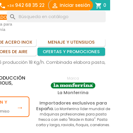
call

shopping_cart
942 68 35 22
Iniciar sesión
0
+34
search
ADO
ia para
mía
DE ACERO INOX
MENAJE Y UTENSILIOS
ORES DE AIRE
OFERTAS Y PROMOCIONES
P6 producción 18 Kg/h. Combinada elabora pasta,
PRODUCCIÓN
Marca
OLIS,
La Monferrina
N Y
Importadores exclusivos para
→
España.
La Monferrina líder mundial de
omiso
máquinas profesionales para pasta
fresca con sello "Made in Italia". Pasta
corta y larga, raviolis, ñoquis, canelones.