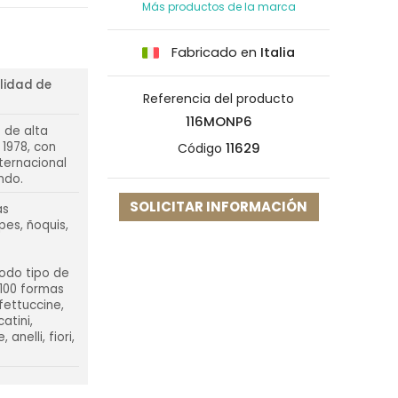
Más productos de la marca
Fabricado en
Italia
ilidad de
Referencia del producto
116MONP6
 de alta
 1978, con
Código
11629
nternacional
ndo.
SOLICITAR INFORMACIÓN
as
pes, ñoquis,
todo tipo de
 100 formas
 fettuccine,
atini,
 anelli, fiori,