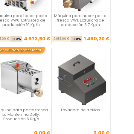
quina para hacer pasta
Máquina para hacer pasta
Vista rápida
Vista rápida


resca VW6. Extrusora de
fresca VW1. Extrusora de
producción 19 Kg/h
producción 3,7 Kg/h
4.973,50 €
1.460,20 €
Precio base
Precio
Precio base
Precio
05,00 €
-30%
2.086,00 €
-30%
or calidad profesional
quina para pasta fresca
Lavadora de trefilas
Vista rápida
Vista rápida


La Monferrina Dolly.
Producción 6 Kg/h
0,00 €
0,00 €
Precio
Precio