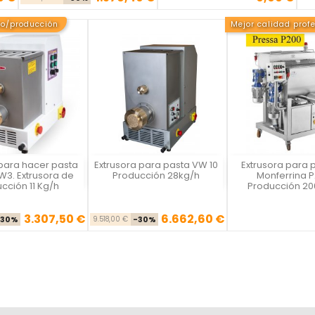
io/producción
Mejor calidad prof
para hacer pasta
Extrusora para pasta VW 10
Extrusora para 
a rápida
Vista rápida
Vista rápid


W3. Extrusora de
Producción 28kg/h
Monferrina P
cción 11 Kg/h
Producción 20
3.307,50 €
6.662,60 €
Precio base
Precio
Precio base
Precio
Pre
-30%
9.518,00 €
-30%