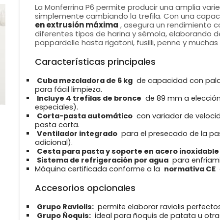
La Monferrina P6 permite producir una amplia var
simplemente cambiando la trefila. Con una capac
en extrusión máxima
, asegura un rendimiento c
diferentes tipos de harina y sémola, elaborando de
pappardelle hasta rigatoni, fusilli, penne y mucha
Características principales
Cuba mezcladora de 6 kg
de capacidad con pala 
para fácil limpieza.
Incluye 4 trefilas de bronce
de 89 mm a elección 
especiales).
Corta-pasta automático
con variador de velocid
pasta corta.
Ventilador integrado
para el presecado de la pa
adicional).
Cesta para pasta y soporte en acero inoxidable
Sistema de refrigeración por agua
para enfriamie
Máquina certificada conforme a la
normativa CE
Accesorios opcionales
Grupo Raviolis:
permite elaborar raviolis perfecto
Grupo Ñoquis:
ideal para ñoquis de patata u otras