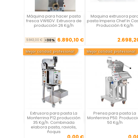
Máquina para hacer pasta
Maquina extrusora par
Vista rápida
Vista rápida

fresca VW6DV. Extrusora de
pasta Imperia Chef In Ca
producción 26 Kg/h
Producción 6 Kg/h
6.890,10 €
2.698,2
Precio base
Precio
Precio
9.843,00 €
-30%
Mejor calidad profesional
Mejor calidad profesional
Extrusora para pasta La
Prensa para pasta La
Vista rápida
Vista rápida

Monferrina P12.producción
Monferrina P50. Producc
35 Kg/h. Combinada
50 Kg/h
elabora pasta, raviolis,
ñoquis
0,00 €
0,0
Precio
Precio