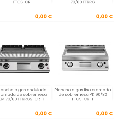
FTGS-CR
70/80 FTRRG
0,00 €
0,00 €
Precio
Precio
lancha a gas ondulada
Plancha a gas lisa cromada
Vista rápida
Vista rápida


romada de sobremesa
de sobremesa PK 90/80
EM 70/80 FTRRGS-CR-T
FTGS-CR-T
0,00 €
0,00 €
Precio
Precio