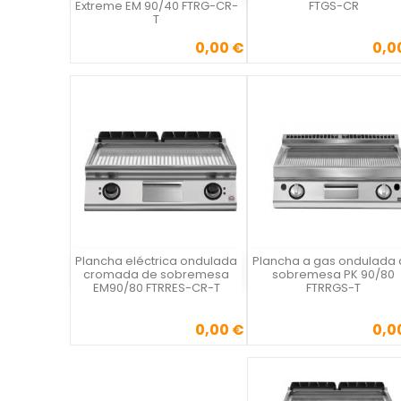
Extreme EM 90/40 FTRG-CR-
FTGS-CR
T
0,00 €
0,0
Precio
Precio
Plancha eléctrica ondulada
Plancha a gas ondulada
Vista rápida
Vista rápida

cromada de sobremesa
sobremesa PK 90/80
EM90/80 FTRRES-CR-T
FTRRGS-T
0,00 €
0,0
Precio
Precio