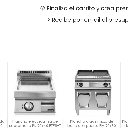
② Finaliza el carrito y crea pr
> Recibe por email el presu
ada
Plancha eléctrica lisa de
Plancha a gas mixta de
Pl
Vista rápida
Vista rápida



40
sobremesa PK 70/40 FTES-T
base con puerta EM 70/80
d