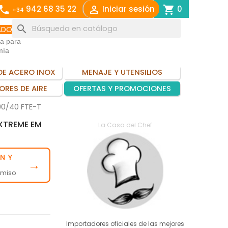
call

shopping_cart
942 68 35 22
Iniciar sesión
0
+34
search
ADO
ia para
mía
DE ACERO INOX
MENAJE Y UTENSILIOS
ORES DE AIRE
OFERTAS Y PROMOCIONES
90/40 FTE-T
EXTREME EM
La Casa del Chef
N Y
→
omiso
Importadores oficiales de las mejores