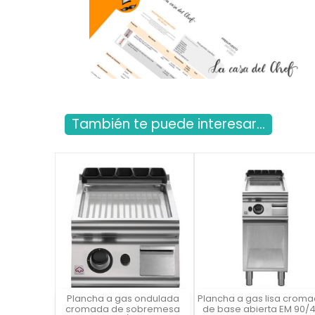
También te puede interesar...
Plancha a gas ondulada
Plancha a gas lisa crom
Vista rápida
Vista rápida

cromada de sobremesa
de base abierta EM 90/