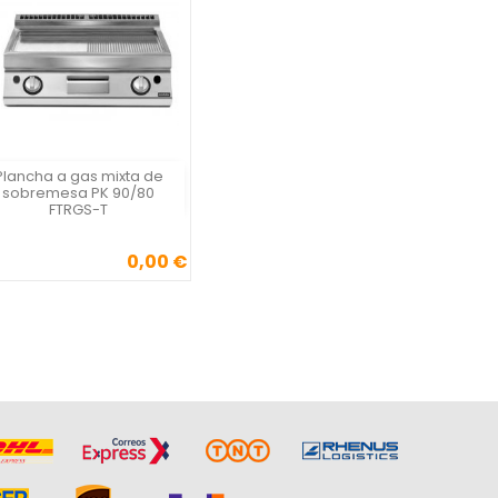
Plancha a gas mixta de
Vista rápida

sobremesa PK 90/80
FTRGS-T
0,00 €
Precio