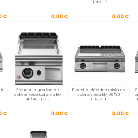
FTRGS-P
0 €
0,00 €
0,00 €
Precio
Precio
 de
Plancha a gas lisa de
Plancha eléctrica mixta de
P
Vista rápida
Vista rápida



sobremesa Extreme EM
sobremesa EM 90/80
c
90/40 FTG-T
FTRES-T
0 €
0,00 €
0,00 €
Precio
Precio