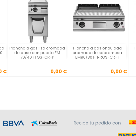
da
Plancha a gas lisa cromada
Plancha a gas ondulada
Vista rápida
Vista rápida



80
de base con puerta EM
cromada de sobremesa
70/40 FTGS-CR-P
EM90/80 FTRRGS-CR-T
0 €
0,00 €
0,00 €
Precio
Precio
Recibe tu pedido con