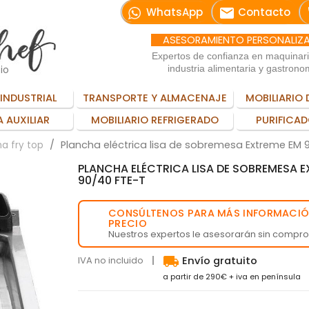
email
WhatsApp
Contacto
ASESORAMIENTO PERSONALIZ
Expertos de confianza en maquinar
io
industria alimentaria y gastrono
INDUSTRIAL
TRANSPORTE Y ALMACENAJE
MOBILIARIO 
 AUXILIAR
MOBILIARIO REFRIGERADO
PURIFICAD
Plancha eléctrica lisa de sobremesa Extreme EM 
a fry top
PLANCHA ELÉCTRICA LISA DE SOBREMESA 
90/40 FTE-T
CONSÚLTENOS PARA MÁS INFORMACIÓ
💬
PRECIO
Nuestros expertos le asesorarán sin compr
local_shipping
IVA no incluido
Envío gratuito
a partir de 290€ + iva en península