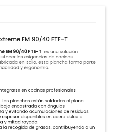
Extreme EM 90/40 FTE-T
me EM 90/40 FTE-T
es una solución
isfacer las exigencias de cocinas
abricada en Italia, esta plancha forma parte
fiabilidad y ergonomía.
ntegrarse en cocinas profesionales,
: Las planchas están soldadas al plano
abajo encastrada con ángulos
za y evitando acumulaciones de residuos.
 espesor disponibles en acero dulce o
a y mitad rayada.
ra la recogida de grasas, contribuyendo a un