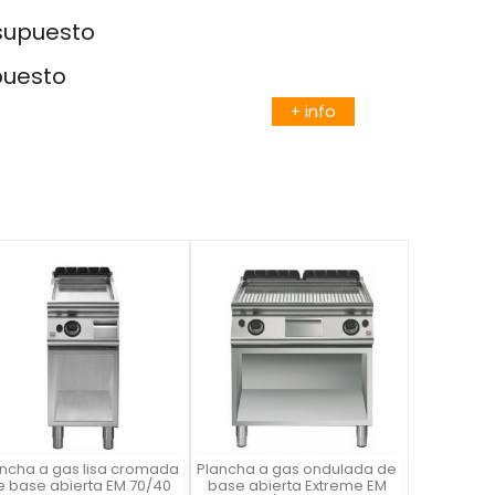
esupuesto
puesto
+ info
ancha a gas lisa cromada
Plancha a gas ondulada de
Vista rápida
Vista rápida


e base abierta EM 70/40
base abierta Extreme EM