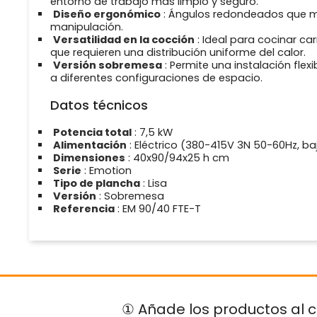
entorno de trabajo más limpio y seguro.
Diseño ergonómico
: Ángulos redondeados que min
manipulación.
Versatilidad en la cocción
: Ideal para cocinar ca
que requieren una distribución uniforme del calor.
Versión sobremesa
: Permite una instalación fle
a diferentes configuraciones de espacio.
Datos técnicos
Potencia total
: 7,5 kW
Alimentación
: Eléctrico (380-415V 3N 50-60Hz, 
Dimensiones
: 40x90/94x25 h cm
Serie
: Emotion
Tipo de plancha
: Lisa
Versión
: Sobremesa
Referencia
: EM 90/40 FTE-T
① Añade los productos al c