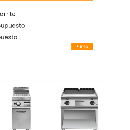
arrito
esupuesto
puesto
+ info