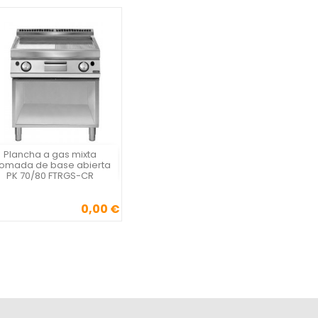
Plancha a gas mixta
Vista rápida

omada de base abierta
PK 70/80 FTRGS-CR
0,00 €
Precio