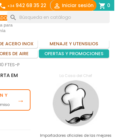
call

shopping_cart
942 68 35 22
Iniciar sesión
0
+34
search
ADO
ia para
mía
DE ACERO INOX
MENAJE Y UTENSILIOS
ORES DE AIRE
OFERTAS Y PROMOCIONES
80 FTES-P
ERTA EM
La Casa del Chef
N Y
→
omiso
Importadores oficiales de las mejores