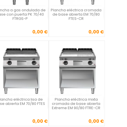
ancha a gas ondulada de
Plancha eléctrica cromada
Vista rápida
Vista rápida


ase con puerta PK 70/40
de base abierta EM 70/80
FTRGS-P
FTES-CR
0,00 €
0,00 €
Precio
Precio
lancha eléctrica lisa de
Plancha eléctrica mixta
Vista rápida
Vista rápida


se abierta EM 70/80 FTES
cromada de base abierta
Extreme EM 90/80 FTRE-CR
0,00 €
0,00 €
Precio
Precio