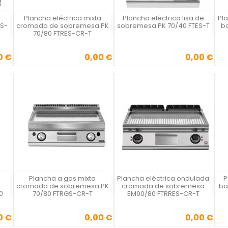
Plancha eléctrica mixta
Plancha eléctrica lisa de
Pl
Vista rápida
Vista rápida



S-
cromada de sobremesa PK
sobremesa PK 70/40 FTES-T
b
70/80 FTRES-CR-T
0 €
0,00 €
0,00 €
Precio
Precio
Plancha a gas mixta
Plancha eléctrica ondulada
P
Vista rápida
Vista rápida



cromada de sobremesa PK
cromada de sobremesa
ba
0
70/80 FTRGS-CR-T
EM90/80 FTRRES-CR-T
0 €
0,00 €
0,00 €
Precio
Precio