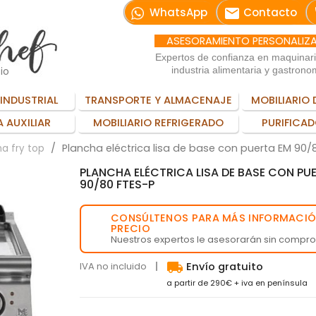
email
WhatsApp
Contacto
ASESORAMIENTO PERSONALIZ
Expertos de confianza en maquinar
io
industria alimentaria y gastrono
INDUSTRIAL
TRANSPORTE Y ALMACENAJE
MOBILIARIO 
 AUXILIAR
MOBILIARIO REFRIGERADO
PURIFICAD
Plancha eléctrica lisa de base con puerta EM 90/
a fry top
PLANCHA ELÉCTRICA LISA DE BASE CON PU
90/80 FTES-P
CONSÚLTENOS PARA MÁS INFORMACIÓ
💬
PRECIO
Nuestros expertos le asesorarán sin compr
local_shipping
IVA no incluido
Envío gratuito
a partir de 290€ + iva en península