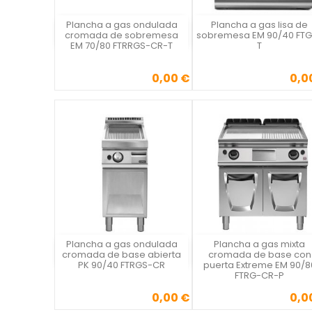
Plancha a gas ondulada
Plancha a gas lisa de
Vista rápida
Vista rápida

cromada de sobremesa
sobremesa EM 90/40 FTG
EM 70/80 FTRRGS-CR-T
T
0,00 €
0,0
Precio
Precio
Plancha a gas ondulada
Plancha a gas mixta
Vista rápida
Vista rápida

cromada de base abierta
cromada de base con
PK 90/40 FTRGS-CR
puerta Extreme EM 90/8
FTRG-CR-P
0,00 €
0,0
Precio
Precio