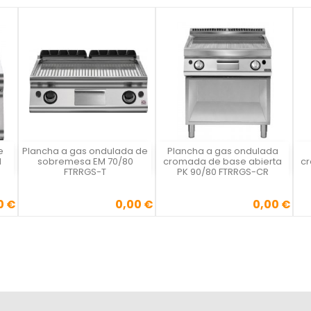
e
Plancha a gas ondulada de
Plancha a gas ondulada
Vista rápida
Vista rápida



M
sobremesa EM 70/80
cromada de base abierta
cr
FTRRGS-T
PK 90/80 FTRRGS-CR
0 €
0,00 €
0,00 €
Precio
Precio