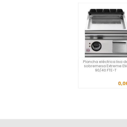
Plancha eléctrica lisa d
Vista rápida
sobremesa Extreme E
90/40 FTE-T
0,0
Precio