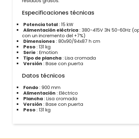
residuos grasos.
Especificaciones técnicas
Potencia total
: 15 kW
Alimentación eléctrica
: 380-415V 3N 50-60Hz (o
con un incremento del +7%)
Dimensiones
: 80x90/94x87 h cm
Peso
: 131 kg
Serie
: Emotion
Tipo de plancha
: Lisa cromada
Versión
: Base con puerta
Datos técnicos
Fondo
: 900 mm
Alimentación
: Eléctrico
Plancha
: Lisa cromada
Versión
: Base con puerta
Peso
: 131 kg