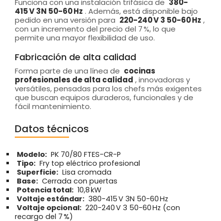
Funciona con una instalación trifásica de
380-
415 V 3N 50-60 Hz
. Además, está disponible bajo
pedido en una versión para
220-240 V 3 50-60 Hz
,
con un incremento del precio del 7 %, lo que
permite una mayor flexibilidad de uso.
Fabricación de alta calidad
Forma parte de una línea de
cocinas
profesionales de alta calidad
, innovadoras y
versátiles, pensadas para los chefs más exigentes
que buscan equipos duraderos, funcionales y de
fácil mantenimiento.
Datos técnicos
Modelo:
PK 70/80 FTES-CR-P
Tipo:
Fry top eléctrico profesional
Superficie:
Lisa cromada
Base:
Cerrada con puertas
Potencia total:
10,8 kW
Voltaje estándar:
380-415 V 3N 50-60 Hz
Voltaje opcional:
220-240 V 3 50-60 Hz (con
recargo del 7 %)