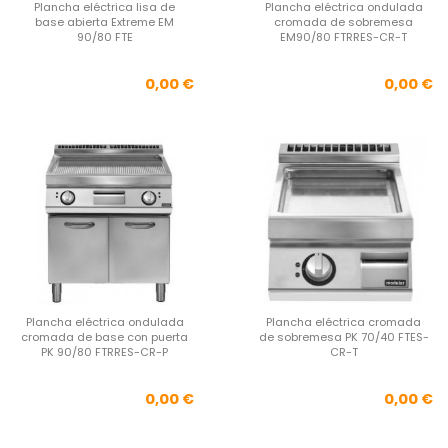
Plancha eléctrica lisa de
Plancha eléctrica ondulada
base abierta Extreme EM
cromada de sobremesa
90/80 FTE
EM90/80 FTRRES-CR-T
Precio
Pre
0,00 €
0,00 €
Plancha eléctrica ondulada
Plancha eléctrica cromada
cromada de base con puerta
de sobremesa PK 70/40 FTES-
PK 90/80 FTRRES-CR-P
CR-T
Precio
Pre
0,00 €
0,00 €