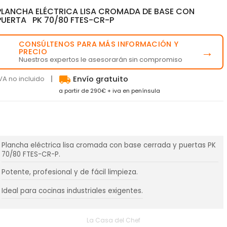
PLANCHA ELÉCTRICA LISA CROMADA DE BASE CON
PUERTA PK 70/80 FTES-CR-P
CONSÚLTENOS PARA MÁS INFORMACIÓN Y
💬
→
PRECIO
Nuestros expertos le asesorarán sin compromiso
local_shipping
VA no incluido
Envío gratuito
a partir de 290€ + iva en península
Plancha eléctrica lisa cromada con base cerrada y puertas PK
70/80 FTES-CR-P.
Potente, profesional y de fácil limpieza.
Ideal para cocinas industriales exigentes.
La Casa del Chef