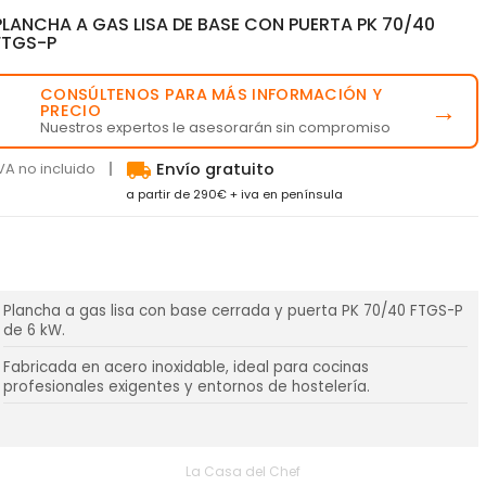
PLANCHA A GAS LISA DE BASE CON PUERTA PK 70/40
FTGS-P
CONSÚLTENOS PARA MÁS INFORMACIÓN Y
💬
→
PRECIO
Nuestros expertos le asesorarán sin compromiso
local_shipping
VA no incluido
Envío gratuito
a partir de 290€ + iva en península
Plancha a gas lisa con base cerrada y puerta PK 70/40 FTGS-P
de 6 kW.
Fabricada en acero inoxidable, ideal para cocinas
profesionales exigentes y entornos de hostelería.
La Casa del Chef