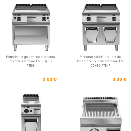
Plancha a gas mixta de base
Plancha eléctrica lisa de
abierta Extreme EM 90/80
base con puerta Extreme EM
FTRG
70/80 FTE-P
Precio
Pre
0,00 €
0,00 €