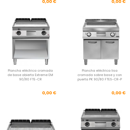
Precio
Pre
0,00 €
0,00 €
Plancha eléctrica cromada
Plancha eléctrica lisa
de base abierta Extreme EM
cromada sobre base y con
90/80 FTE-CR
puerta PK 90/80 FTES-CR-P
Precio
Pre
0,00 €
0,00 €