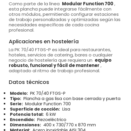
Como parte de la línea
Modular Function 700
,
esta plancha puede integrarse fácilmente con
otros módulos, permitiendo configurar estaciones
de trabajo personalizadas y optimizadas según las
necesidades específicas de cada cocina
profesional.
Aplicaciones en hostelería
La PK 70/40 FTGS-P es ideal para restaurantes,
hoteles, servicios de catering, bares o cualquier
negocio de hostelería que requiera un
equipo
robusto, funcional y fácil de mantener
,
adaptado al ritmo de trabajo profesional.
Datos técnicos
Modelo:
PK 70/40 FTGS-P
Tipo:
Plancha a gas lisa con base cerrada y puerta
Serie:
Modular Function 700
Superficie de cocción:
Lisa
Potencia total:
6 kW
Encendido:
Piezoeléctrico
Dimensiones:
400 x 730/770 x 870 mm
Material:
Acero inoxidable AISI 304