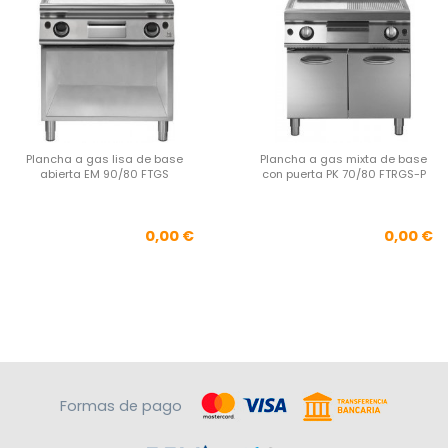
Plancha a gas lisa de base
Plancha a gas mixta de base
abierta EM 90/80 FTGS
con puerta PK 70/80 FTRGS-P
Precio
Pre
0,00 €
0,00 €
Formas de pago