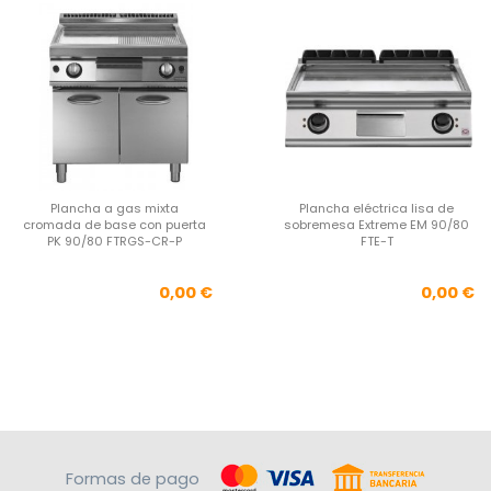
Plancha a gas mixta
Plancha eléctrica lisa de
cromada de base con puerta
sobremesa Extreme EM 90/80
PK 90/80 FTRGS-CR-P
FTE-T
Precio
Pre
0,00 €
0,00 €
Formas de pago