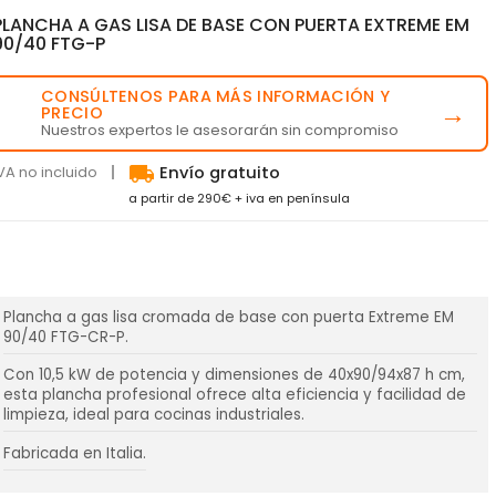
PLANCHA A GAS LISA DE BASE CON PUERTA EXTREME EM
90/40 FTG-P
CONSÚLTENOS PARA MÁS INFORMACIÓN Y
💬
→
PRECIO
Nuestros expertos le asesorarán sin compromiso
local_shipping
VA no incluido
Envío gratuito
a partir de 290€ + iva en península
Plancha a gas lisa cromada de base con puerta Extreme EM
90/40 FTG-CR-P.
Con 10,5 kW de potencia y dimensiones de 40x90/94x87 h cm,
esta plancha profesional ofrece alta eficiencia y facilidad de
limpieza, ideal para cocinas industriales.
Fabricada en Italia.