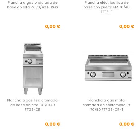
Plancha a gas ondulada de
Plancha eléctrica lisa de
base abierta PK 70/40 FTRGS
base con puerta EM 70/40
FTES-P
Precio
Pre
0,00 €
0,00 €
Plancha a gas lisa cromada
Plancha a gas mixta
de base abierta PK 70/40
cromada de sobremesa PK
FTGS-CR
70/80 FTRGS-CR-T
Precio
Pre
0,00 €
0,00 €