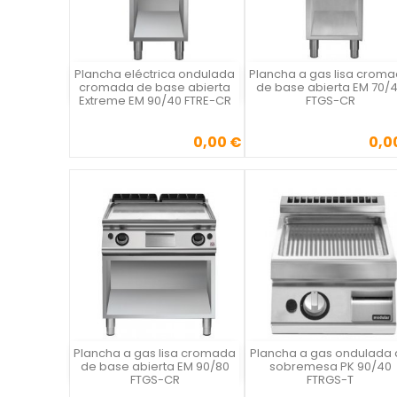
Plancha eléctrica ondulada
Plancha a gas lisa crom
Vista rápida
Vista rápida

cromada de base abierta
de base abierta EM 70/
Extreme EM 90/40 FTRE-CR
FTGS-CR
0,00 €
0,0
Precio
Precio
Plancha a gas lisa cromada
Plancha a gas ondulada
Vista rápida
Vista rápida

de base abierta EM 90/80
sobremesa PK 90/40
FTGS-CR
FTRGS-T