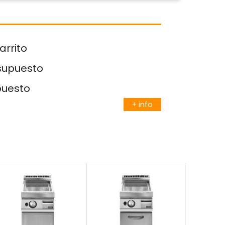
arrito
esupuesto
puesto
+ info