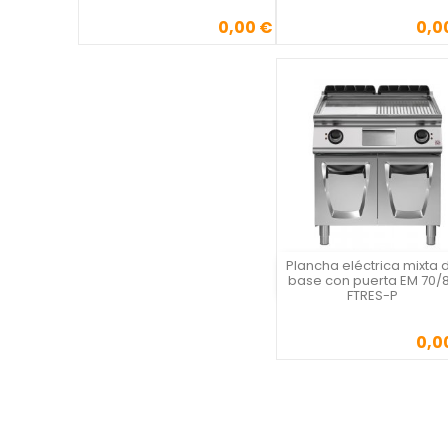
0,00 €
0,0
Precio
Precio
Plancha eléctrica mixta 
Vista rápida
base con puerta EM 70/
FTRES-P
0,0
Precio