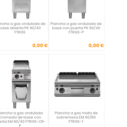
ancha a gas ondulada de
Plancha a gas ondulada de
Vista rápida
Vista rápida


base abierta PK 90/40
base con puerta PK 90/40
FTRGS
FTRGS-P
0,00 €
0,00 €
Precio
Precio
lancha a gas ondulada
Plancha a gas mixta de
Vista rápida
Vista rápida


cromada de base con
sobremesa EM 90/80
erta EM 90/40 FTRGS-CR-
FTRGS-T
P