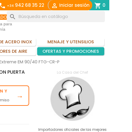
call

shopping_cart
942 68 35 22
Iniciar sesión
0
+34
search
ADO
ia para
mía
DE ACERO INOX
MENAJE Y UTENSILIOS
ORES DE AIRE
OFERTAS Y PROMOCIONES
 Extreme EM 90/40 FTG-CR-P
CON PUERTA
La Casa del Chef
N Y
→
omiso
Importadores oficiales de las mejores