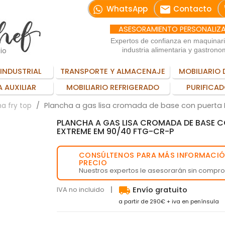
email
WhatsApp
Contacto
ASESORAMIENTO PERSONALIZ
Expertos de confianza en maquinar
io
industria alimentaria y gastrono
INDUSTRIAL
TRANSPORTE Y ALMACENAJE
MOBILIARIO 
 AUXILIAR
MOBILIARIO REFRIGERADO
PURIFICAD
Plancha a gas lisa cromada de base con puerta
a fry top
PLANCHA A GAS LISA CROMADA DE BASE 
EXTREME EM 90/40 FTG-CR-P
CONSÚLTENOS PARA MÁS INFORMACIÓ
💬
PRECIO
Nuestros expertos le asesorarán sin compr
local_shipping
IVA no incluido
Envío gratuito
a partir de 290€ + iva en península