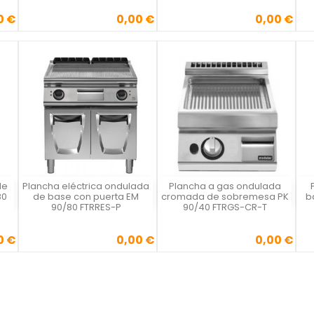
0 €
0,00 €
0,00 €
Precio
Precio
de
Plancha eléctrica ondulada
Plancha a gas ondulada
Vista rápida
Vista rápida



80
de base con puerta EM
cromada de sobremesa PK
b
90/80 FTRRES-P
90/40 FTRGS-CR-T
0 €
0,00 €
0,00 €
Precio
Precio