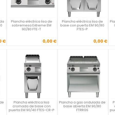
ada
Plancha eléctrica lisa de
Plancha eléctrica lisa de
Pl
Vista rápida
Vista rápida



40
sobremesa Extreme EM
base con puerta EM 90/80
90/80 FTE-T
FTES-P
0 €
0,00 €
0,00 €
Precio
Precio
 de
Plancha eléctrica lisa
Plancha a gas ondulada de
P
Vista rápida
Vista rápida



cromada de base con
base abierta EM 90/80
puerta EM 90/40 FTES-CR-P
FTRRGS
pu