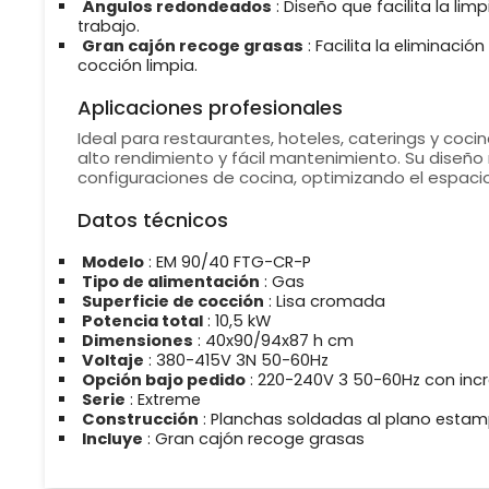
Ángulos redondeados
: Diseño que facilita la li
trabajo.
Gran cajón recoge grasas
: Facilita la eliminaci
cocción limpia.
Aplicaciones profesionales
Ideal para restaurantes, hoteles, caterings y coci
alto rendimiento y fácil mantenimiento. Su diseñ
configuraciones de cocina, optimizando el espacio
Datos técnicos
Modelo
: EM 90/40 FTG-CR-P
Tipo de alimentación
: Gas
Superficie de cocción
: Lisa cromada
Potencia total
: 10,5 kW
Dimensiones
: 40x90/94x87 h cm
Voltaje
: 380-415V 3N 50-60Hz
Opción bajo pedido
: 220-240V 3 50-60Hz con inc
Serie
: Extreme
Construcción
: Planchas soldadas al plano est
Incluye
: Gran cajón recoge grasas