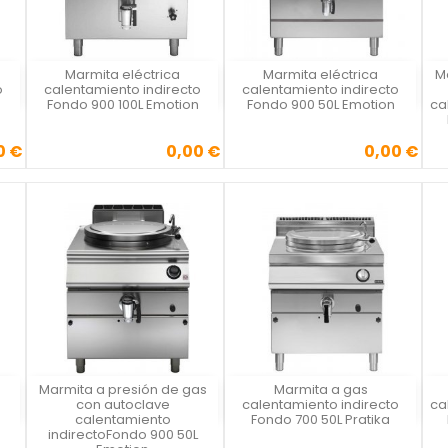
Marmita eléctrica
Marmita eléctrica
M
Vista rápida
Vista rápida



o
calentamiento indirecto
calentamiento indirecto
Fondo 900 100L Emotion
Fondo 900 50L Emotion
ca
0 €
0,00 €
0,00 €
Precio
Precio
Marmita a presión de gas
Marmita a gas
Vista rápida
Vista rápida



con autoclave
calentamiento indirecto
ca
calentamiento
Fondo 700 50L Pratika
indirectoFondo 900 50L