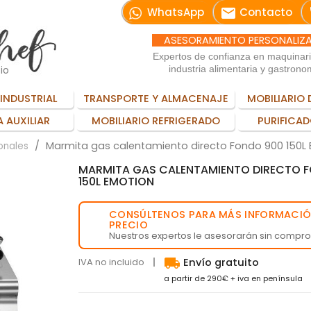
email
WhatsApp
Contacto
ASESORAMIENTO PERSONALIZ
Expertos de confianza en maquinar
io
industria alimentaria y gastrono
INDUSTRIAL
TRANSPORTE Y ALMACENAJE
MOBILIARIO 
 AUXILIAR
MOBILIARIO REFRIGERADO
PURIFICAD
Marmita gas calentamiento directo Fondo 900 150L
onales
MARMITA GAS CALENTAMIENTO DIRECTO 
150L EMOTION
CONSÚLTENOS PARA MÁS INFORMACIÓ
💬
PRECIO
Nuestros expertos le asesorarán sin compr
local_shipping
IVA no incluido
Envío gratuito
a partir de 290€ + iva en península