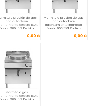
armita a presión de gas
Marmita a presión de gas
Vista rápida
Vista rápida


con autoclave
con autoclave
lentamiento directo 150 L
calentamiento indirecto
Fondo 900 150L Pratika
Fondo 900 150L Pratika
0,00 €
0,00 €
Precio
Precio
Marmita a gas
Vista rápida

lentamiento directo 150 L
Fondo 900 150L Pratika