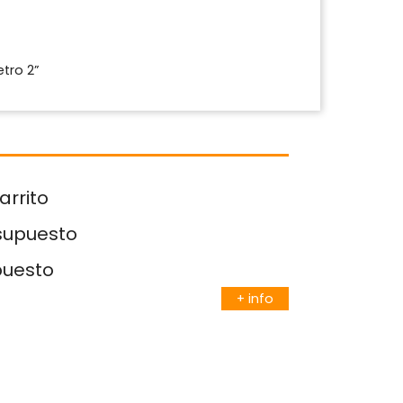
tro 2”
arrito
esupuesto
puesto
+ info