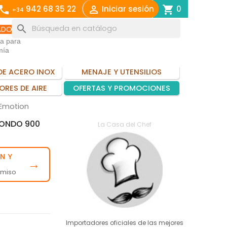
call

shopping_cart
942 68 35 22
Iniciar sesión
0
+34
search
ADO
ia para
mía
DE ACERO INOX
MENAJE Y UTENSILIOS
ORES DE AIRE
OFERTAS Y PROMOCIONES
 Emotion
FONDO 900
La Casa del Chef
N Y
→
omiso
Importadores oficiales de las mejores