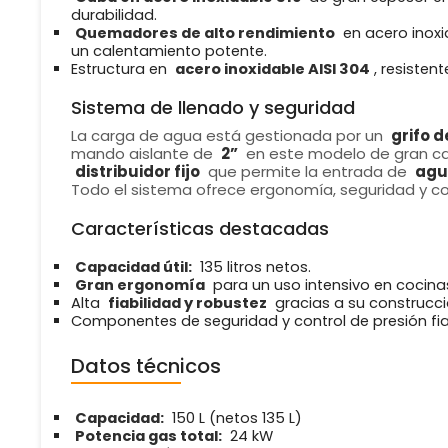
durabilidad.
Quemadores de alto rendimiento
en acero inoxi
un calentamiento potente.
Estructura en
acero inoxidable AISI 304
, resistent
Sistema de llenado y seguridad
La carga de agua está gestionada por un
grifo 
mando aislante de
2”
en este modelo de gran c
distribuidor fijo
que permite la entrada de
agua
Todo el sistema ofrece ergonomía, seguridad y cont
Características destacadas
Capacidad útil:
135 litros netos.
Gran ergonomía
para un uso intensivo en cocina
Alta
fiabilidad y robustez
gracias a su construcc
Componentes de seguridad y control de presión fia
Datos técnicos
Capacidad:
150 L (netos 135 L)
Potencia gas total:
24 kW