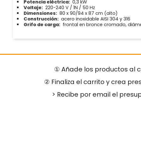
Potencia eléctrica:
0,3 kW
Voltaje:
220-240 V / 1N / 50 Hz
Dimensiones:
80 x 90/94 x 87 cm (alto)
Construcción:
acero inoxidable AISI 304 y 316
Grifo de carga:
frontal en bronce cromado, diáme
① Añade los productos al c
② Finaliza el carrito y crea pr
> Recibe por email el presu