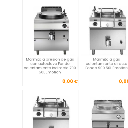
Marmita a presión de gas
Marmita a gas
Vista rápida
Vista rápida

con autoclave Fondo
calentamiento directo
calentamiento indirecto 700
Fondo 900 50L Emotion
50L Emotion
0,00 €
0,0
Precio
Precio