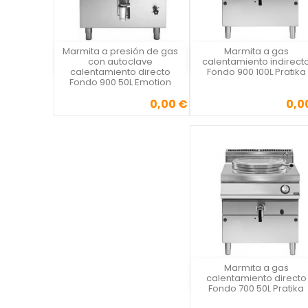
Marmita a presión de gas
Marmita a gas
Vista rápida
Vista rápida

con autoclave
calentamiento indirect
calentamiento directo
Fondo 900 100L Pratika
Fondo 900 50L Emotion
0,00 €
0,0
Precio
Precio
Marmita a gas
Vista rápida
calentamiento directo
Fondo 700 50L Pratika