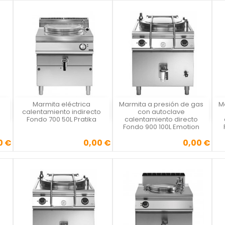
Marmita eléctrica
Marmita a presión de gas
M
Vista rápida
Vista rápida



calentamiento indirecto
con autoclave
Fondo 700 50L Pratika
calentamiento directo
Fondo 900 100L Emotion
0 €
0,00 €
0,00 €
Precio
Precio