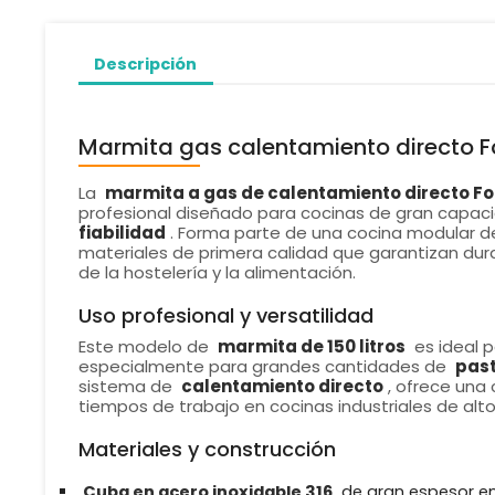
Descripción
Marmita gas calentamiento directo F
La
marmita a gas de calentamiento directo Fo
profesional diseñado para cocinas de gran capac
fiabilidad
. Forma parte de una cocina modular de
materiales de primera calidad que garantizan dura
de la hostelería y la alimentación.
Uso profesional y versatilidad
Este modelo de
marmita de 150 litros
es ideal 
especialmente para grandes cantidades de
past
sistema de
calentamiento directo
, ofrece una
tiempos de trabajo en cocinas industriales de alt
Materiales y construcción
Cuba en acero inoxidable 316
de gran espesor en 