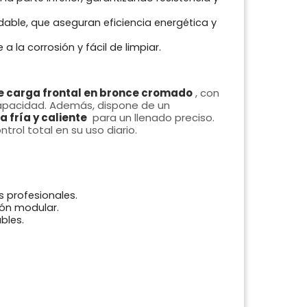
dable, que aseguran eficiencia energética y
e a la corrosión y fácil de limpiar.
de carga frontal en bronce cromado
, con
apacidad. Además, dispone de un
 fría y caliente
para un llenado preciso.
rol total en su uso diario.
s profesionales.
ión modular.
bles.