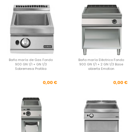
Baño maría de Gas Fondo
Baño maría Eléctrico Fondo
900 GN 1/1 + GN 1/3
900 GN 1/1 + 2 GN 1/3 Base
Sobremesa Pratika
abierta Emotion
Precio
Pre
0,00 €
0,00 €