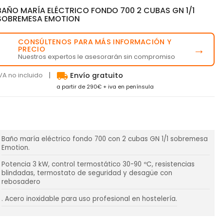
BAÑO MARÍA ELÉCTRICO FONDO 700 2 CUBAS GN 1/1
SOBREMESA EMOTION
CONSÚLTENOS PARA MÁS INFORMACIÓN Y
💬
→
PRECIO
Nuestros expertos le asesorarán sin compromiso
local_shipping
VA no incluido
Envío gratuito
a partir de 290€ + iva en península
Baño maría eléctrico fondo 700 con 2 cubas GN 1/1 sobremesa
Emotion.
Potencia 3 kW, control termostático 30-90 ºC, resistencias
blindadas, termostato de seguridad y desagüe con
rebosadero
. Acero inoxidable para uso profesional en hostelería.