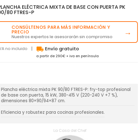
PLANCHA ELÉCTRICA MIXTA DE BASE CON PUERTA PK
90/80 FTRES-P
CONSÚLTENOS PARA MÁS INFORMACIÓN Y
💬
→
PRECIO
Nuestros expertos le asesorarán sin compromiso
local_shipping
VA no incluido
Envío gratuito
a partir de 290€ + iva en península
Plancha eléctrica mixta PK 90/80 FTRES-P: fry-top profesional
de base con puerta, 15 kW, 380-415 V (220-240 V +7 %),
dimensiones 80×90/94×87 cm.
Eficiencia y robustez para cocinas profesionales.
La Casa del Chef