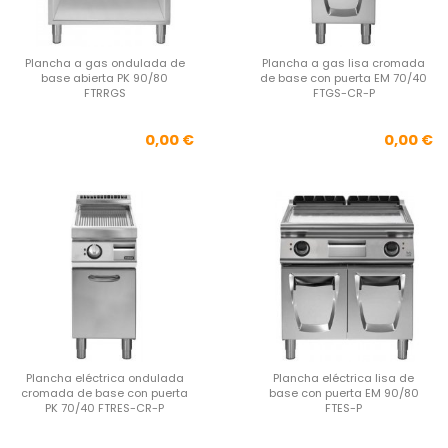
Plancha a gas ondulada de
Plancha a gas lisa cromada
base abierta PK 90/80
de base con puerta EM 70/40
FTRRGS
FTGS-CR-P
Precio
Pre
0,00 €
0,00 €
Plancha eléctrica ondulada
Plancha eléctrica lisa de
cromada de base con puerta
base con puerta EM 90/80
PK 70/40 FTRES-CR-P
FTES-P