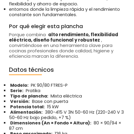
flexibilidad y ahorro de espacio.
entornos donde la limpieza rápida y el rendimiento
constante son fundamentales.
Por qué elegir esta plancha
Porque combina
alto rendimiento, flexibilidad
eléctrica, diseño funcional y robustez
,
convirtiéndose en una herramienta clave para
cocinas profesionales donde calidad, higiene y
eficiencia marcan la diferencia.
Datos técnicos
Modelo:
PK 90/80 FTRES-P
Serie:
Pratika
Tipo de plancha:
Mixta eléctrica
Versión:
Base con puerta
Potencia total:
15 kW
Alimentación:
380-415 V 3N 50-60 Hz (220-240 V 3
50-60 Hz bajo pedido, +7 %)
Dimensiones (An × Fondo × Altura):
80 × 90/94 ×
87 cm
Peso aproximado:
126 kg