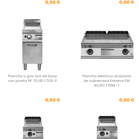
Precio
Pre
0,00 €
0,00 €
Plancha a gas lisa de base
Plancha eléctrica ondulada
con puerta PK 70/40 FTGS-P
de sobremesa Extreme EM
90/80 FTRRE-T
Precio
Pre
0,00 €
0,00 €