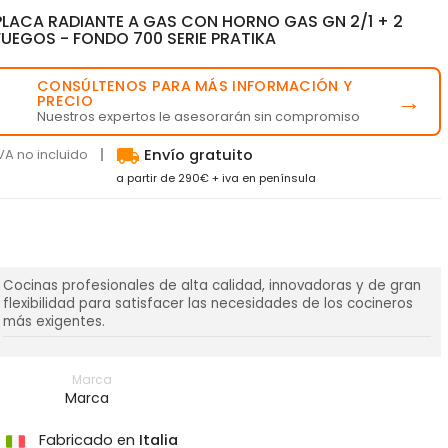
PLACA RADIANTE A GAS CON HORNO GAS GN 2/1 + 2
FUEGOS - FONDO 700 SERIE PRATIKA
CONSÚLTENOS PARA MÁS INFORMACIÓN Y
💬
→
PRECIO
Nuestros expertos le asesorarán sin compromiso
local_shipping
VA no incluido
Envío gratuito
a partir de 290€ + iva en península
Cocinas profesionales de alta calidad, innovadoras y de gran
flexibilidad para satisfacer las necesidades de los cocineros
más exigentes.
Marca
Marca
Fabricado en
Italia