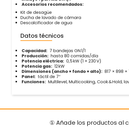
Accesorios recomendados:
Kit de desagüe
Ducha de lavado de cámara
Descalcificador de agua
Datos técnicos
Capacidad:
7 bandejas GN 1/1
Producción:
hasta 80 comidas/día
Potencia eléctrica:
0,5 kW (1 × 230 V)
Potencia gas:
12 kW
Dimensiones (ancho × fondo × alto):
817 × 898 ×
Panel:
táctil de 7″
Funciones:
Multilevel, Multicooking, Cook & Hold,
① Añade los productos al c