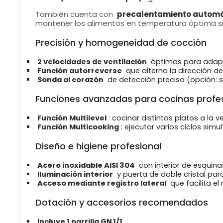
También cuenta con
precalentamiento automá
mantener los alimentos en temperatura óptima si
Precisión y homogeneidad de cocción
2 velocidades de ventilación
óptimas para adaptar
Función autorreverse
que alterna la dirección de
Sonda al corazón
de detección precisa (opción: s
Funciones avanzadas para cocinas profe
Función Multilevel
: cocinar distintos platos a la v
Función Multicooking
: ejecutar varios ciclos si
Diseño e higiene profesional
Acero inoxidable AISI 304
con interior de esquin
Iluminación interior
y puerta de doble cristal par
Acceso mediante registro lateral
que facilita e
Dotación y accesorios recomendados
Incluye 1 parrilla GN 1/1