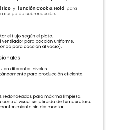
tico
y
función Cook & Hold
para
n riesgo de sobrecocción.
 el flujo según el plato.
l ventilador para cocción uniforme.
onda para cocción al vacío).
sionales
ez en diferentes niveles.
multáneamente para producción eficiente.
as redondeadas para máxima limpieza.
a control visual sin pérdida de temperatura.
l mantenimiento sin desmontar.