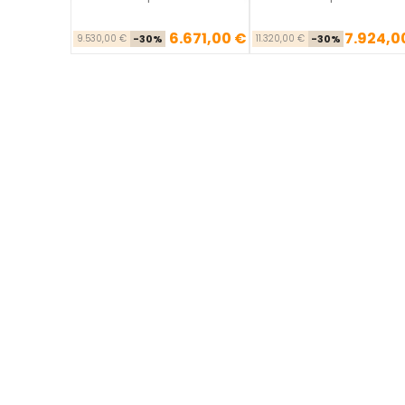
6.671,00 €
7.924,0
Precio base
Precio
Precio ba
Pre
9.530,00 €
-30%
11.320,00 €
-30%