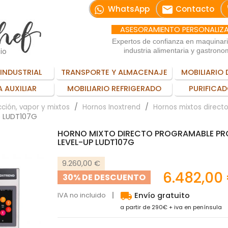
email
WhatsApp
Contacto
ASESORAMIENTO PERSONALIZ
Expertos de confianza en maquinar
io
industria alimentaria y gastrono
INDUSTRIAL
TRANSPORTE Y ALMACENAJE
MOBILIARIO 
 AUXILIAR
MOBILIARIO REFRIGERADO
PURIFICAD
ción, vapor y mixtos
Hornos Inoxtrend
Hornos mixtos direct
p LUDT107G
HORNO MIXTO DIRECTO PROGRAMABLE PR
LEVEL-UP LUDT107G
9.260,00 €
6.482,00
30% DE DESCUENTO
local_shipping
IVA no incluido
Envío gratuito
a partir de 290€ + iva en península