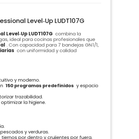
essional Level‑Up LUDT107G
al Level‑Up LUDT107G
combina la
 gas, ideal para cocinas profesionales que
tal
. Con capacidad para 7 bandejas GN 1/1,
iarias
con uniformidad y calidad
tuitivo y moderno.
on
150 programas predefinidos
y espacio
rizar trazabilidad.
optimizar la higiene.
ía.
 pescados y verduras.
 tiernos por dentro y crujientes por fuera.