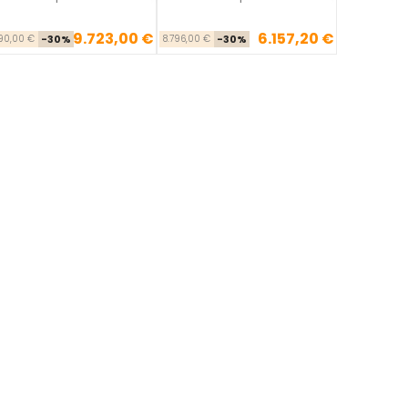
9.723,00 €
6.157,20 €
Precio base
Precio
Precio base
Precio
890,00 €
-30%
8.796,00 €
-30%