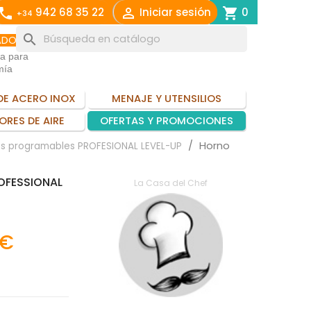
call

shopping_cart
942 68 35 22
Iniciar sesión
0
+34
search
ADO
ia para
mía
DE ACERO INOX
MENAJE Y UTENSILIOS
ORES DE AIRE
OFERTAS Y PROMOCIONES
Horno
os programables PROFESIONAL LEVEL-UP
OFESSIONAL
La Casa del Chef
 €