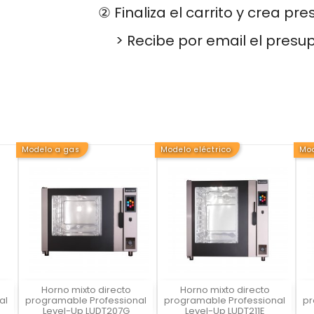
② Finaliza el carrito y crea pr
> Recibe por email el presu
Modelo a gas
Modelo eléctrico
Mod
Horno mixto directo
Horno mixto directo
Vista rápida
Vista rápida



al
programable Professional
programable Professional
pr
Level-Up LUDT207G
Level-Up LUDT211E