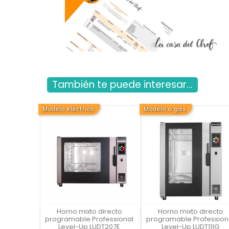
También te puede interesar...
Modelo eléctrico
Modelo a gas
Horno mixto directo
Horno mixto directo
Vista rápida
Vista rápida

programable Professional
programable Profession
Level-Up LUDT207E
Level-Up LUDT111G