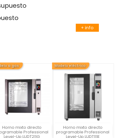
esupuesto
puesto
+ info
elo a gas
Modelo eléctrico
Horno mixto directo
Horno mixto directo
Vista rápida
Vista rápida


ogramable Professional
programable Professional
Level-Up LUDT211G
Level-Up LUDT111E