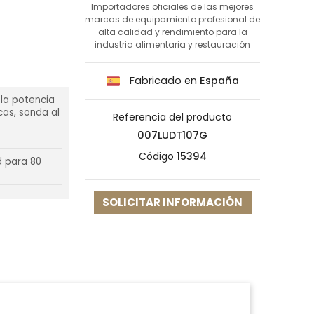
Importadores oficiales de las mejores
marcas de equipamiento profesional de
alta calidad y rendimiento para la
industria alimentaria y restauración
Fabricado en
España
la potencia
cas, sonda al
Referencia del producto
007LUDT107G
Código
15394
d para 80
SOLICITAR INFORMACIÓN