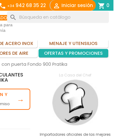
call

shopping_cart
942 68 35 22
Iniciar sesión
0
+34
search
ADO
ia para
mía
DE ACERO INOX
MENAJE Y UTENSILIOS
ORES DE AIRE
OFERTAS Y PROMOCIONES
 con puerta Fondo 900 Pratika
CULANTES
La Casa del Chef
IKA
N Y
→
omiso
Importadores oficiales de las mejores