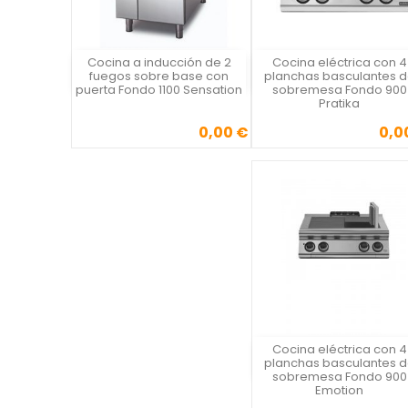
Cocina a inducción de 2
Cocina eléctrica con 4
Vista rápida
Vista rápida

fuegos sobre base con
planchas basculantes 
puerta Fondo 1100 Sensation
sobremesa Fondo 900
Pratika
0,00 €
0,0
Precio
Precio
Cocina eléctrica con 4
Vista rápida
planchas basculantes 
sobremesa Fondo 900
Emotion