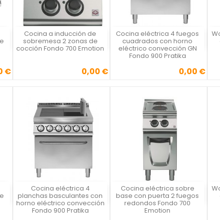
Cocina a inducción de
Cocina eléctrica 4 fuegos
Wo
Vista rápida
Vista rápida



de
sobremesa 2 zonas de
cuadrados con horno
cocción Fondo 700 Emotion
eléctrico convección GN
Fondo 900 Pratika
0 €
0,00 €
0,00 €
Precio
Precio
Cocina eléctrica 4
Cocina eléctrica sobre
Wo
Vista rápida
Vista rápida



de
planchas basculantes con
base con puerta 2 fuegos
horno eléctrico convección
redondos Fondo 700
Fondo 900 Pratika
Emotion