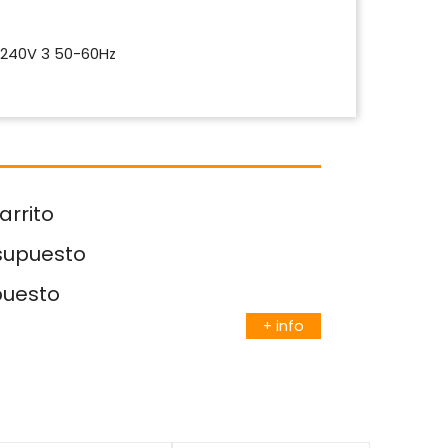
-240V 3 50-60Hz
arrito
esupuesto
puesto
+ info