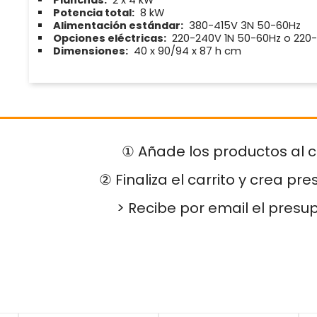
Planchas:
2 x 4 kW
Potencia total:
8 kW
Alimentación estándar:
380-415V 3N 50-60Hz
Opciones eléctricas:
220-240V 1N 50-60Hz o 220
Dimensiones:
40 x 90/94 x 87 h cm
① Añade los productos al c
② Finaliza el carrito y crea pr
> Recibe por email el presu