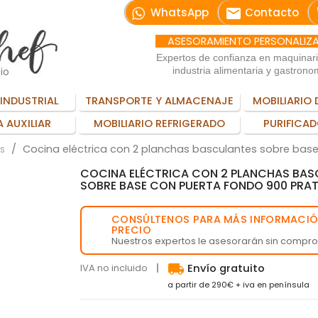
email
WhatsApp
Contacto
ASESORAMIENTO PERSONALIZ
Expertos de confianza en maquinar
io
industria alimentaria y gastrono
INDUSTRIAL
TRANSPORTE Y ALMACENAJE
MOBILIARIO 
 AUXILIAR
MOBILIARIO REFRIGERADO
PURIFICAD
Cocina eléctrica con 2 planchas basculantes sobre base
s
COCINA ELÉCTRICA CON 2 PLANCHAS BAS
SOBRE BASE CON PUERTA FONDO 900 PRAT
CONSÚLTENOS PARA MÁS INFORMACIÓ
💬
PRECIO
Nuestros expertos le asesorarán sin compr
local_shipping
IVA no incluido
Envío gratuito
a partir de 290€ + iva en península