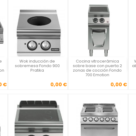
e
Wok inducción de
Cocina vitrocerámica
Vista rápida
Vista rápida



e
sobremesa Fondo 900
sobre base con puerta 2
a
on
Pratika
zonas de cocción Fondo
700 Emotion
0 €
0,00 €
0,00 €
Precio
Precio