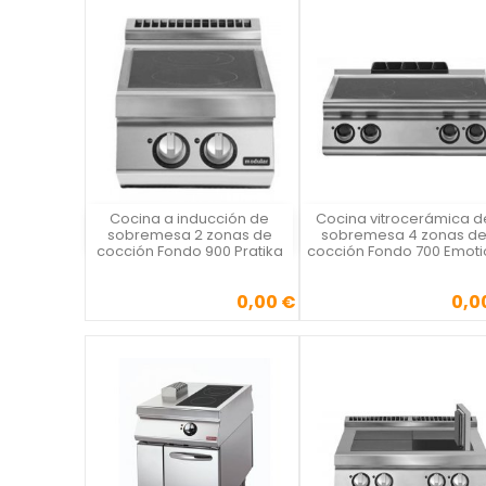
Cocina a inducción de
Cocina vitrocerámica d
Vista rápida
Vista rápida

sobremesa 2 zonas de
sobremesa 4 zonas d
cocción Fondo 900 Pratika
cocción Fondo 700 Emoti
0,00 €
0,0
Precio
Precio