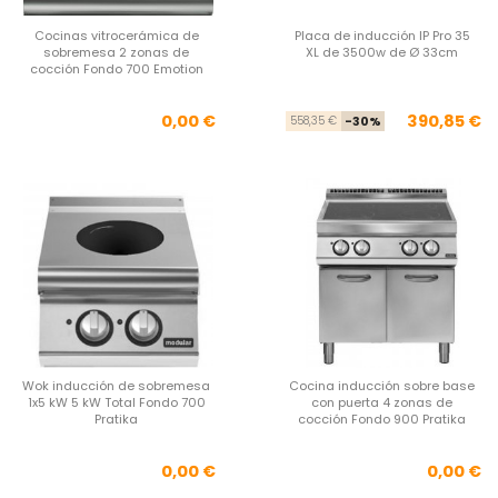
Cocinas vitrocerámica de
Placa de inducción IP Pro 35
sobremesa 2 zonas de
XL de 3500w de Ø 33cm
cocción Fondo 700 Emotion
Precio
Pre
Pre
0,00 €
390,85 €
558,35 €
-30%
Wok inducción de sobremesa
Cocina inducción sobre base
1x5 kW 5 kW Total Fondo 700
con puerta 4 zonas de
Pratika
cocción Fondo 900 Pratika
Precio
Pre
0,00 €
0,00 €