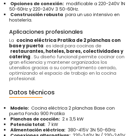
Opciones de conexión:
modificable a 220-240V 1N
50-60Hz y 220-240V 3 50-60Hz.
Construcción robusta
para un uso intensivo en
hostelería.
Aplicaciones profesionales
La
cocina eléctrica Pratika de 2 planchas con
base y puerta
es ideal para cocinas de
restaurantes, hoteles, bares, colectividades y
catering
. Su diseño funcional permite cocinar con
gran eficiencia y mantener organizados los
utensilios gracias a su compartimento cerrado,
optimizando el espacio de trabajo en la cocina
profesional.
Datos técnicos
Modelo:
Cocina eléctrica 2 planchas Base con
puerta Fondo 900 Pratika
Planchas de cocción:
2 x 3,5 kW
Potencia total:
7 kW
Alimentación eléctrica:
380-415V 3N 50-60Hz
Conexiones alternativas:
220-240V 1N / 220-240V