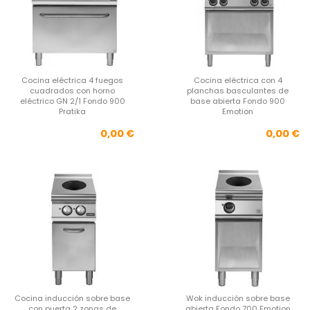
Cocina eléctrica 4 fuegos
Cocina eléctrica con 4
cuadrados con horno
planchas basculantes de
eléctrico GN 2/1 Fondo 900
base abierta Fondo 900
Pratika
Emotion
Precio
Pre
0,00 €
0,00 €
Cocina inducción sobre base
Wok inducción sobre base
con puerta 2 zonas de
abierta Fondo 700 Emotion