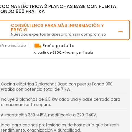
COCINA ELÉCTRICA 2 PLANCHAS BASE CON PUERTA
FONDO 900 PRATIKA
CONSÚLTENOS PARA MÁS INFORMACIÓN Y
💬
→
PRECIO
Nuestros expertos le asesorarán sin compromiso
local_shipping
VA no incluido
Envío gratuito
a partir de 290€ + iva en península
Cocina eléctrica 2 planchas Base con puerta Fondo 900
Pratika con potencia total de 7 kW.
Incluye 2 planchas de 3,5 kW cada una y base cerrada para
almacenamiento seguro.
Alimentación 380-415V, modificable a 220-240V.
Ideal para cocinas profesionales de hostelería que buscan
rendimiento, organización y durabilidad.