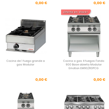
Precio
Pre
0,00 €
0,00 €
¡Oferta en stock!
Cocina de 1 fuego grande a
Cocina a gas 4 fuegos Fondo
gas Modular
900 Base abierta Modular
Emotion EM90/80PCG
Precio
Pre
0,00 €
0,00 €