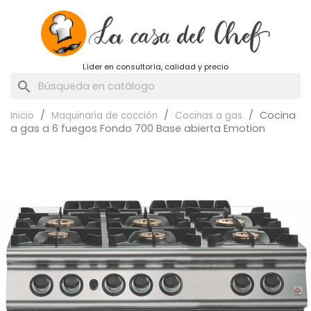
Líder en consultoría, calidad y precio
search
Cocina
Inicio
Maquinaria de cocción
Cocinas a gas
a gas a 6 fuegos Fondo 700 Base abierta Emotion