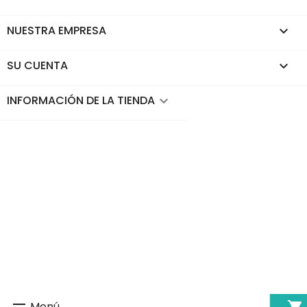
NUESTRA EMPRESA

SU CUENTA

INFORMACIÓN DE LA TIENDA
keyboard_arrow_down
Menú