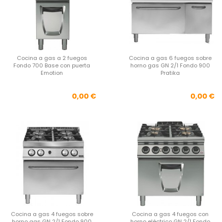
Cocina a gas a 2 fuegos
Cocina a gas 6 fuegos sobre
Fondo 700 Base con puerta
horno gas GN 2/1 Fondo 900
Emotion
Pratika
Precio
Pre
0,00 €
0,00 €
Cocina a gas 4 fuegos sobre
Cocina a gas 4 fuegos con
horno gas GN 2/1 Fondo 900
horno eléctrico GN 2/1 Fondo