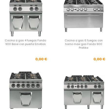
Cocina a gas 4 fuegos Fondo
Cocina a gas 6 fuegos con
900 Base con puerta Emotion
horno maxi gas Fondo 900
Pratika
Precio
Pre
0,00 €
0,00 €