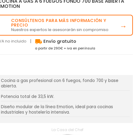
COCINA A GAS A 6 FUEGOS FONDO 700 BASE ABIERTA
EMOTION
CONSÚLTENOS PARA MÁS INFORMACIÓN Y
💬
→
PRECIO
Nuestros expertos le asesorarán sin compromiso
local_shipping
VA no incluido
Envío gratuito
a partir de 290€ + iva en península
Cocina a gas profesional con 6 fuegos, fondo 700 y base
abierta.
Potencia total de 33,5 kW.
Diseño modular de la línea Emotion, ideal para cocinas
industriales y hostelería intensiva.
La Casa del Chef