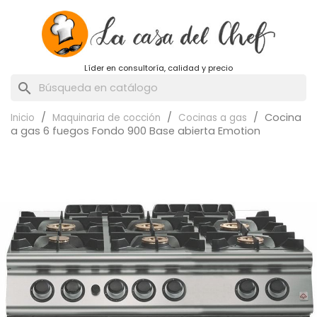
Líder en consultoría, calidad y precio
search
Cocina
Inicio
Maquinaria de cocción
Cocinas a gas
a gas 6 fuegos Fondo 900 Base abierta Emotion