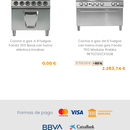
Cocina a gas a 4 fuegos
Cocina a gas de 6 fuegos
Fondo 700 Base con horno
con horno maxi gas Fondo
eléctrico Emotion
700 Modular Pratika
PK70/120CFGGB
Precio
Pre
Pre
0,00 €
5.709,36 €
-60%
2.283,74 €
Formas de pago