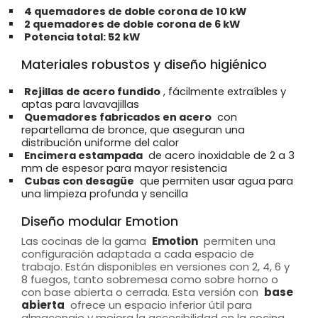
4 quemadores de doble corona de 10 kW
2 quemadores de doble corona de 6 kW
Potencia total: 52 kW
Materiales robustos y diseño higiénico
Rejillas de acero fundido
, fácilmente extraíbles y
aptas para lavavajillas
Quemadores fabricados en acero
con
repartellama de bronce, que aseguran una
distribución uniforme del calor
Encimera estampada
de acero inoxidable de 2 a 3
mm de espesor para mayor resistencia
Cubas con desagüe
que permiten usar agua para
una limpieza profunda y sencilla
Diseño modular Emotion
Las cocinas de la gama
Emotion
permiten una
configuración adaptada a cada espacio de
trabajo. Están disponibles en versiones con 2, 4, 6 y
8 fuegos, tanto sobremesa como sobre horno o
con base abierta o cerrada. Esta versión con
base
abierta
ofrece un espacio inferior útil para
almacenaje y mejora la accesibilidad en la cocina.