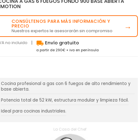
COCINA A GAS 6 FUEGOS FONDO 900 BASE ABIERTA
EMOTION
CONSÚLTENOS PARA MÁS INFORMACIÓN Y
💬
→
PRECIO
Nuestros expertos le asesorarán sin compromiso
local_shipping
VA no incluido
Envío gratuito
a partir de 290€ + iva en península
Cocina profesional a gas con 6 fuegos de alto rendimiento y
base abierta.
Potencia total de 52 kW, estructura modular y limpieza fácil.
Ideal para cocinas industriales.
La Casa del Chef