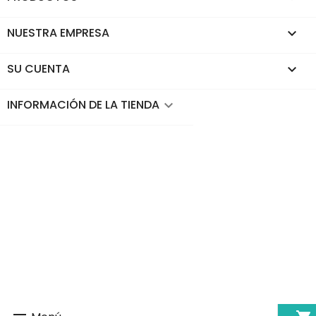
NUESTRA EMPRESA

SU CUENTA

INFORMACIÓN DE LA TIENDA
keyboard_arrow_down