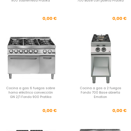
900 Sobremesa Pratika
700 Base con puerta Pratika
Precio
Pre
0,00 €
0,00 €
Cocina a gas 6 fuegos sobre
Cocina a gas a 2 fuegos
horno eléctrico convección
Fondo 700 Base abierta
GN 2/1 Fondo 900 Pratika
Emotion
Precio
Pre
0,00 €
0,00 €