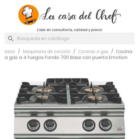
Líder en consultoría, calidad y precio
search
Cocina
Inicio
Maquinaria de cocción
Cocinas a gas
a gas a 4 fuegos Fondo 700 Base con puerta Emotion