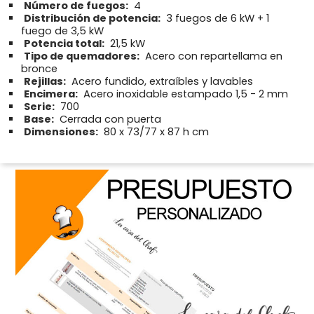
Número de fuegos:
4
Distribución de potencia:
3 fuegos de 6 kW + 1
fuego de 3,5 kW
Potencia total:
21,5 kW
Tipo de quemadores:
Acero con repartellama en
bronce
Rejillas:
Acero fundido, extraíbles y lavables
Encimera:
Acero inoxidable estampado 1,5 - 2 mm
Serie:
700
Base:
Cerrada con puerta
Dimensiones:
80 x 73/77 x 87 h cm