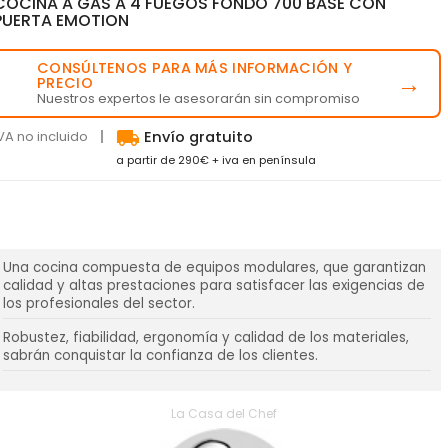
COCINA A GAS A 4 FUEGOS FONDO 700 BASE CON
PUERTA EMOTION
CONSÚLTENOS PARA MÁS INFORMACIÓN Y
💬
→
PRECIO
Nuestros expertos le asesorarán sin compromiso
local_shipping
VA no incluido
Envío gratuito
a partir de 290€ + iva en península
Una cocina compuesta de equipos modulares, que garantizan
calidad y altas prestaciones para satisfacer las exigencias de
los profesionales del sector.
Robustez, fiabilidad, ergonomía y calidad de los materiales,
sabrán conquistar la confianza de los clientes.
La Casa del Chef