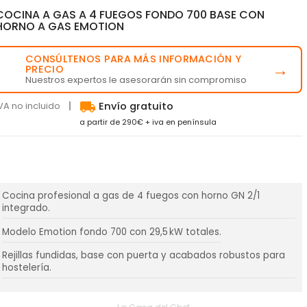
COCINA A GAS A 4 FUEGOS FONDO 700 BASE CON
HORNO A GAS EMOTION
CONSÚLTENOS PARA MÁS INFORMACIÓN Y
💬
→
PRECIO
Nuestros expertos le asesorarán sin compromiso
local_shipping
VA no incluido
Envío gratuito
a partir de 290€ + iva en península
Cocina profesional a gas de 4 fuegos con horno GN 2/1
integrado.
Modelo Emotion fondo 700 con 29,5 kW totales.
Rejillas fundidas, base con puerta y acabados robustos para
hostelería.