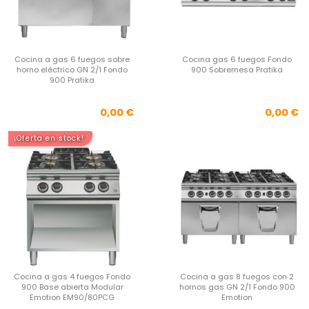
Cocina a gas 6 fuegos sobre
Cocina gas 6 fuegos Fondo
horno eléctrico GN 2/1 Fondo
900 Sobremesa Pratika
900 Pratika
Precio
Pre
0,00 €
0,00 €
¡Oferta en stock!
Cocina a gas 4 fuegos Fondo
Cocina a gas 8 fuegos con 2
900 Base abierta Modular
hornos gas GN 2/1 Fondo 900
Emotion EM90/80PCG
Emotion