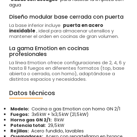
agua
Diseño modular base cerrada con puerta
La base inferior incluye
puerta en acero
inoxidable
, ideal para almacenar utensilios y
mantener el orden en cocinas de gran volumen.
La gama Emotion en cocinas
profesionales
La línea Emotion ofrece configuraciones de 2, 4, 6 y
hasta 8 fuegos en diferentes formatos (top, base
abierta o cerrada, con horno), adaptándose a
distintos espacios y necesidades.
Datos técnicos
Modelo:
Cocina a gas Emotion con horno GN 2/1
Fuegos:
3x6 kW + 1x3,5 kW (21,5 kW)
Horno gas GN 2/1:
8 kW
Potencia total:
29,5 kW
Rejillas:
Acero fundido, lavables
Quemadores:
Acero con repartellama en bronce