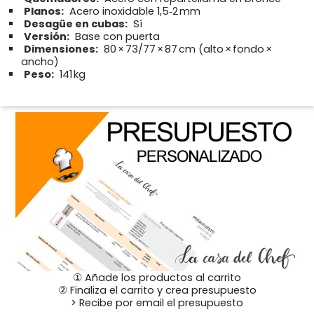
Planos:
Acero inoxidable 1,5‑2 mm
Desagüe en cubas:
Sí
Versión:
Base con puerta
Dimensiones:
80 × 73/77 × 87 cm (alto × fondo ×
ancho)
Peso:
141 kg
① Añade los productos al carrito
② Finaliza el carrito y crea presupuesto
> Recibe por email el presupuesto