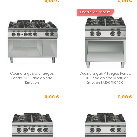
Precio
Pre
0,00 €
0,00 €
¡Oferta en stock!
Cocina a gas a 6 fuegos
Cocina a gas 4 fuegos Fondo
Fondo 700 Base abierta
900 Base abierta Modular
Emotion
Emotion EM90/80PCG
Precio
Pre
0,00 €
0,00 €