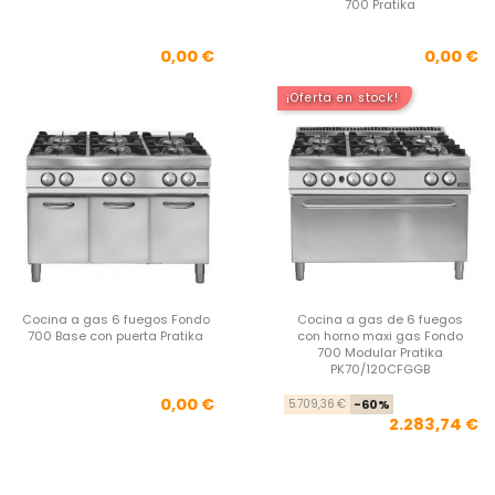
700 Pratika
Precio
Pre
0,00 €
0,00 €
¡Oferta en stock!
Cocina a gas 6 fuegos Fondo
Cocina a gas de 6 fuegos
700 Base con puerta Pratika
con horno maxi gas Fondo
700 Modular Pratika
PK70/120CFGGB
Precio
Pre
Pre
0,00 €
5.709,36 €
-60%
2.283,74 €