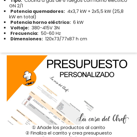
Tipo:
Cocina a gas de 6 fuegos con horno eléctrico
GN 2/1
Potencia quemadores:
4x3,7 kW + 2x5,5 kW (25,8
kW en total)
Potencia horno eléctrico:
6 kW
Voltaje:
380-415V 3N
Frecuencia:
50-60 Hz
Dimensiones:
120x73/77x87 h cm
① Añade los productos al carrito
② Finaliza el carrito y crea presupuesto