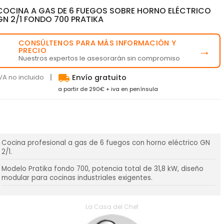
COCINA A GAS DE 6 FUEGOS SOBRE HORNO ELÉCTRICO
GN 2/1 FONDO 700 PRATIKA
CONSÚLTENOS PARA MÁS INFORMACIÓN Y
💬
→
PRECIO
Nuestros expertos le asesorarán sin compromiso
local_shipping
VA no incluido
Envío gratuito
a partir de 290€ + iva en península
Cocina profesional a gas de 6 fuegos con horno eléctrico GN
2/1.
Modelo Pratika fondo 700, potencia total de 31,8 kW, diseño
modular para cocinas industriales exigentes.
La Casa del Chef