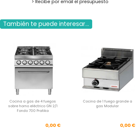
> Recibe por email el presupuesto
También te puede interesar...
Cocina a gas de 4 fuegos
Cocina de 1 fuego grande a
sobre horno eléctrico GN 2/1
gas Modular
Fondo 700 Pratika
Precio
Pre
0,00 €
0,00 €