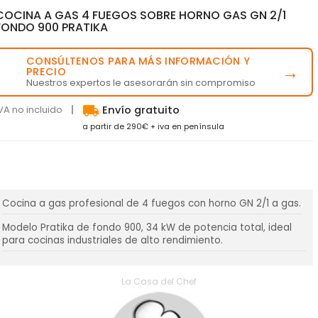
COCINA A GAS 4 FUEGOS SOBRE HORNO GAS GN 2/1
FONDO 900 PRATIKA
CONSÚLTENOS PARA MÁS INFORMACIÓN Y
💬
→
PRECIO
Nuestros expertos le asesorarán sin compromiso
local_shipping
VA no incluido
Envío gratuito
a partir de 290€ + iva en península
Cocina a gas profesional de 4 fuegos con horno GN 2/1 a gas.
Modelo Pratika de fondo 900, 34 kW de potencia total, ideal
para cocinas industriales de alto rendimiento.
La Casa del Chef