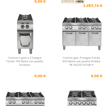
Precio
Pre
Pre
0,00 €
5.709,36 €
-60%
2.283,74 €
Cocina a gas a 2 fuegos
Cocina gas 4 fuegos Fondo
Fondo 700 Base con puerta
900 Base con puerta Pratika
Emotion
PK 90/120 PCGB-P
Precio
Pre
0,00 €
0,00 €