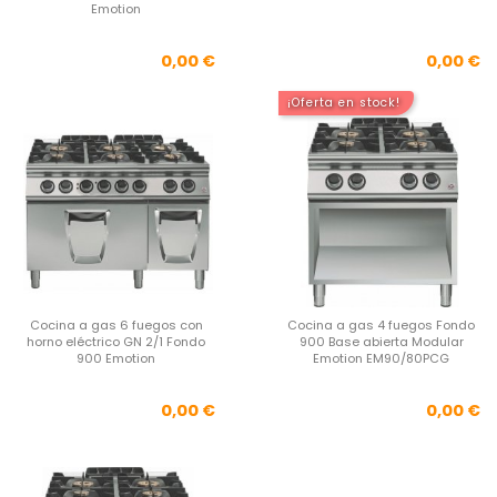
Emotion
Precio
Pre
0,00 €
0,00 €
¡Oferta en stock!
Cocina a gas 6 fuegos con
Cocina a gas 4 fuegos Fondo
horno eléctrico GN 2/1 Fondo
900 Base abierta Modular
900 Emotion
Emotion EM90/80PCG
Precio
Pre
0,00 €
0,00 €