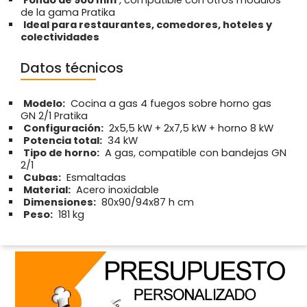
Fondo de 900 mm
, compatible con otros módulos
de la gama Pratika
Ideal para restaurantes, comedores, hoteles y
colectividades
Datos técnicos
Modelo:
Cocina a gas 4 fuegos sobre horno gas
GN 2/1 Pratika
Configuración:
2x5,5 kW + 2x7,5 kW + horno 8 kW
Potencia total:
34 kW
Tipo de horno:
A gas, compatible con bandejas GN
2/1
Cubas:
Esmaltadas
Material:
Acero inoxidable
Dimensiones:
80x90/94x87 h cm
Peso:
181 kg