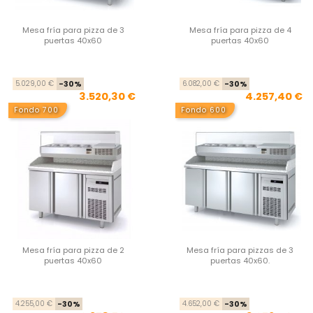
Mesa fría para pizza de 3
Mesa fría para pizza de 4
puertas 40x60
puertas 40x60
Precio base
Precio
Pre
Pre
5.029,00 €
-30%
6.082,00 €
-30%
3.520,30 €
4.257,40 €
Fondo 700
Fondo 600
Mesa fría para pizza de 2
Mesa fría para pizzas de 3
puertas 40x60
puertas 40x60.
Precio base
Precio
Pre
Pre
4.255,00 €
-30%
4.652,00 €
-30%