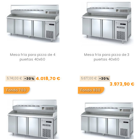
Mesa fría para pizza de 4
Mesa fría para pizza de 3
puertas 40x60
puertas 40x60
Precio base
Precio
Pre
Pre
4.018,70 €
5.741,00 €
-30%
5.677,00 €
-30%
3.973,90 €
Fondo 700
Fondo 800