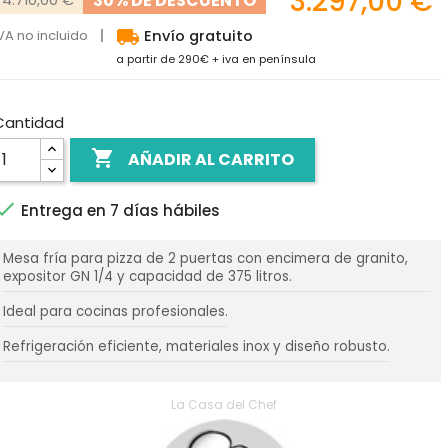
3.297,00 €
30% DE DESCUENTO
local_shipping
VA no incluido
Envío gratuito
a partir de 290€ + iva en península
Cantidad

AÑADIR AL CARRITO

Entrega en 7 días hábiles
Mesa fría para pizza de 2 puertas con encimera de granito,
expositor GN 1/4 y capacidad de 375 litros.
Ideal para cocinas profesionales.
Refrigeración eficiente, materiales inox y diseño robusto.
La Casa del Chef