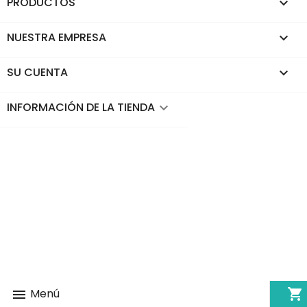
PRODUCTOS

NUESTRA EMPRESA

SU CUENTA

INFORMACIÓN DE LA TIENDA
keyboard_arrow_down
shopping_cart
Menú
