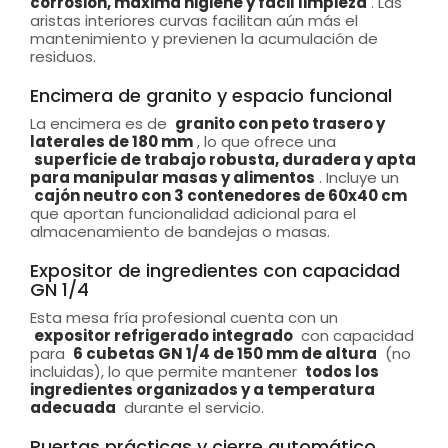
corrosión, máxima higiene y fácil limpieza
. Las
aristas interiores curvas facilitan aún más el
mantenimiento y previenen la acumulación de
residuos.
Encimera de granito y espacio funcional
La encimera es de
granito con peto trasero y
laterales de 180 mm
, lo que ofrece una
superficie de trabajo robusta, duradera y apta
para manipular masas y alimentos
. Incluye un
cajón neutro con 3 contenedores de 60x40 cm
que aportan funcionalidad adicional para el
almacenamiento de bandejas o masas.
Expositor de ingredientes con capacidad
GN 1/4
Esta mesa fría profesional cuenta con un
expositor refrigerado integrado
con capacidad
para
6 cubetas GN 1/4 de 150 mm de altura
(no
incluidas), lo que permite mantener
todos los
ingredientes organizados y a temperatura
adecuada
durante el servicio.
Puertas prácticas y cierre automático