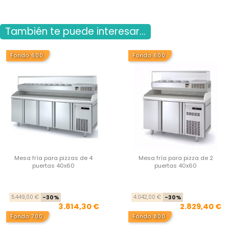
También te puede interesar...
Fondo 600
Fondo 600
Mesa fría para pizzas de 4
Mesa fría para pizza de 2
puertas 40x60
puertas 40x60
Precio base
Precio
Pre
Pre
5.449,00 €
-30%
4.042,00 €
-30%
3.814,30 €
2.829,40 €
Fondo 700
Fondo 800