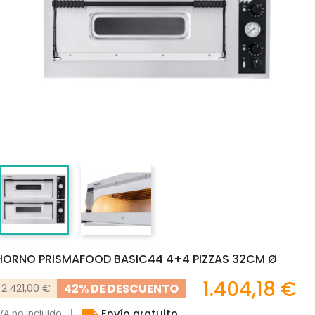
HORNO PRISMAFOOD BASIC44 4+4 PIZZAS 32CM Ø
1.404,18 €
42% DE DESCUENTO
2.421,00 €
local_shipping
VA no incluido
Envío gratuito