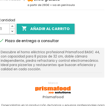
a partir de 290€ + iva en península
Cantidad

AÑADIR AL CARRITO

Plazo de entrega a consultar
Descubre el horno eléctrico profesional Prismafood BASIC 44,
con capacidad para 8 pizzas de 32 cm, doble cámara
independiente, piedra refractaria y control electromecánico.
Ideal para pizzerías y restaurantes que buscan eficiencia y
calidad en cada cocción.
Marca
Prismafood
Especialistas en la producción de hornos y equipos profesionales para