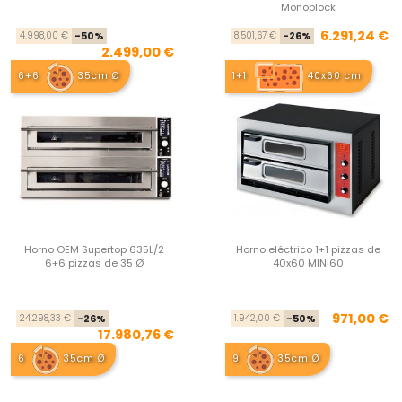
Monoblock
Precio base
Precio
Pre
Pre
6.291,24 €
4.998,00 €
-50%
8.501,67 €
-26%
2.499,00 €
6+6
35cm Ø
1+1
40x60 cm
Horno OEM Supertop 635L/2
Horno eléctrico 1+1 pizzas de
6+6 pizzas de 35 Ø
40x60 MINI60
Precio base
Precio
Pre
Pre
971,00 €
24.298,33 €
-26%
1.942,00 €
-50%
17.980,76 €
6
35cm Ø
9
35cm Ø