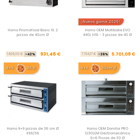
¡Nueva gama 2025!
Horno Prismafood Basic XL 2
Horno OEM Multibake EVO
pizzas de 40cm Ø
440L H16 - 3 pizzas de 40 Ø
Precio base
Precio
Pre
Pre
931,48 €
5.701,09 €
1.606,00 €
-42%
7.704,17 €
-26%
9+9
36 Ø
6+6
30cm Ø
Horno 9+9 pizzas de 36 cm Ø
Horno OEM Domitor PRO
X99/36
1230LEM Electromecánico
6+6 Pizzas de 30 Ø