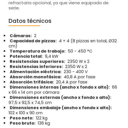
refractaria opcional, ya que viene equipada de
serie.
Datos técnicos
Cámaras:
2
Capacidad de pizzas:
4 + 4 (8 pizzas en total, Ø32
cm)
Temperatura de trabajo:
50 - 450 °C
Potencia total:
9,4 kW
Resistencias superiores:
2350 W x 2
Resistencias inferiores:
2350 W x 2
Alimentación eléctrica:
230 - 400 V
Absorción monofásica:
40,8 A por fase
Absorción trifásica:
20,4 A por fase
Dimensiones internas (ancho x fondo x alto):
66
x 66 x 14 cm por cámara
Dimensiones externas (ancho x fondo x alto):
97,5 x 92,5 x 74,5 cm
Dimensiones embalaje (ancho x fondo x alto):
102 x 100 x 90 cm
Peso neto:
122 kg
Peso bruto:
136 kg