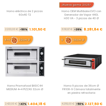
¡Nueva gama 2025!
Horno eléctrico de 2 pizzas
Horno OEM Multibake EVO con
60x40 T2
Generador de Vapor 440L
H30 VA - 3 pizzas de 40 Ø
Precio base
Precio
Pre
Pre
1.101,50 €
8.281,84 €
2.203,00 €
-50%
11.191,67 €
-26%
4+4
32cm Ø
9
36cm Ø
Horno Prismafood BASIC44
Horno 9 pizzas de 36cm Ø
MEDIUM 4+4 PIZZAS 32cm Ø
FR108-9 Cámara totalmente
en piedra refractaria
Precio base
Precio
Pre
Pre
1.404,18 €
2.127,50 €
2.421,00 €
-42%
4.255,00 €
-50%