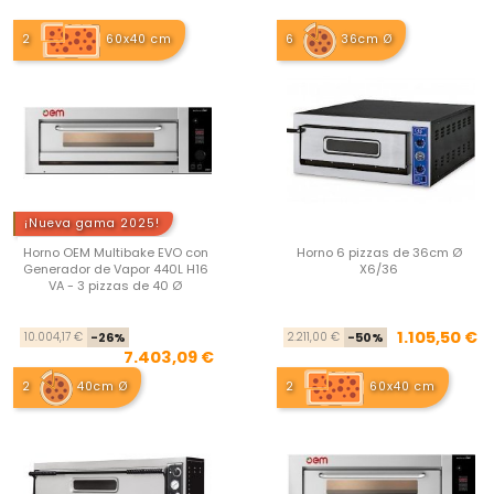
2
60x40 cm
6
36cm Ø
¡Nueva gama 2025!
Horno OEM Multibake EVO con
Horno 6 pizzas de 36cm Ø
Generador de Vapor 440L H16
X6/36
VA - 3 pizzas de 40 Ø
Precio base
Precio
Pre
Pre
1.105,50 €
10.004,17 €
-26%
2.211,00 €
-50%
7.403,09 €
2
40cm Ø
2
60x40 cm