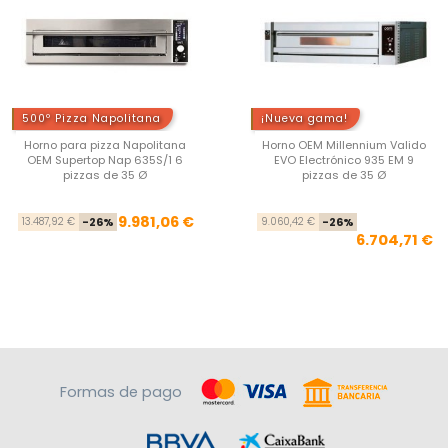
500º Pizza Napolitana
¡Nueva gama!
Horno para pizza Napolitana
Horno OEM Millennium Valido
OEM Supertop Nap 635S/1 6
EVO Electrónico 935 EM 9
pizzas de 35 Ø
pizzas de 35 Ø
Precio base
Precio
Pre
Pre
9.981,06 €
13.487,92 €
-26%
9.060,42 €
-26%
6.704,71 €
Formas de pago