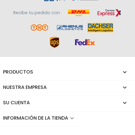
Recibe tu pedido con
PRODUCTOS

NUESTRA EMPRESA

SU CUENTA

INFORMACIÓN DE LA TIENDA
keyboard_arrow_down