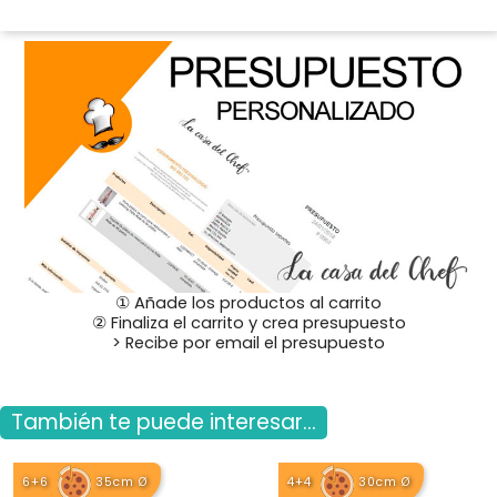
① Añade los productos al carrito
② Finaliza el carrito y crea presupuesto
> Recibe por email el presupuesto
También te puede interesar...
6+6
35cm Ø
4+4
30cm Ø