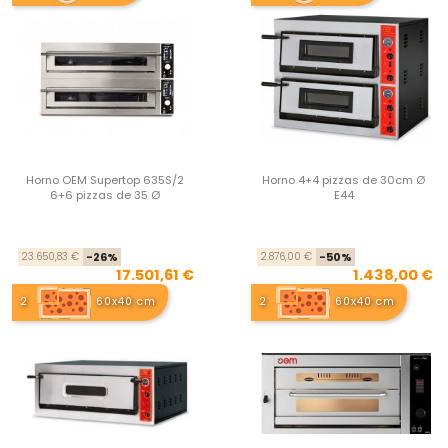
Horno OEM Supertop 635S/2
Horno 4+4 pizzas de 30cm Ø
6+6 pizzas de 35 Ø
E44
Precio base
Precio
Pre
Pre
23.650,83 €
-26%
2.876,00 €
-50%
17.501,61 €
1.438,00 €
2
60x40 cm
2
60x40 cm