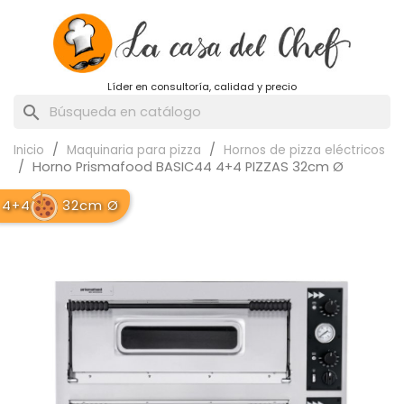
Líder en consultoría, calidad y precio
search
Inicio
Maquinaria para pizza
Hornos de pizza eléctricos
Horno Prismafood BASIC44 4+4 PIZZAS 32cm Ø
4+4
32cm Ø