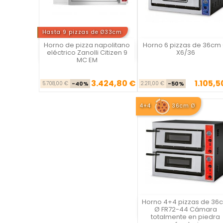
Hasta 9 pizzas de Ø33cm
Horno de pizza napolitano
Horno 6 pizzas de 36cm
Vista rápida
Vista rápida

eléctrico Zanolli Citizen 9
X6/36
MC EM
3.424,80 €
1.105,5
Precio base
Precio
Precio ba
Pre
5.708,00 €
-40%
2.211,00 €
-50%
4+4
36cm Ø
Horno 4+4 pizzas de 36
Vista rápida
Ø FR72-44 Cámara
totalmente en piedra