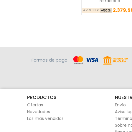
refractaria
2.379,5
Precio ba
Pre
4.759,00 €
-50%
Formas de pago
PRODUCTOS
NUESTR
Ofertas
Envío
Novedades
Aviso le
Los más vendidos
Término
Sobre n