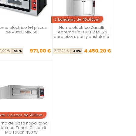
2 bandejas de 40x60cm
orno eléctrico 1+1 pizzas
Horno eléctrico Zanolli
Vista rápida
Vista rápida


de 40x60 MINI60
Teorema Polis IOT 2 MC26
para pizza, pan y pastelería
971,00 €
4.450,20 €
Precio base
Precio
Precio base
Precio
42,00 €
-50%
7.417,00 €
-40%
sta 6 pizzas de Ø33cm
rno de pizza napolitano
Vista rápida

léctrico Zanolli Citizen 6
MC Touch 450ºC