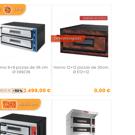
9
36 Ø
Descatalogado
rno 9+9 pizzas de 36 cm
Horno 12+12 pizzas de 30cm
Vista rápida
Vista rápida


Ø X99/36
Ø E12+12
2.499,00 €
0,00 €
Precio base
Precio
Precio
98,00 €
-50%
40x60 cm