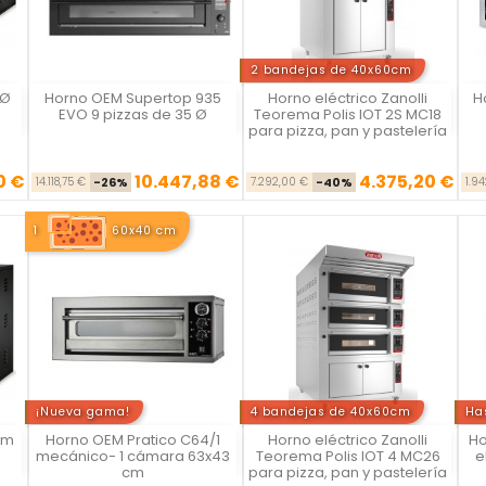
2 bandejas de 40x60cm
 Ø
Horno OEM Supertop 935
Horno eléctrico Zanolli
H
Vista rápida
Vista rápida



EVO 9 pizzas de 35 Ø
Teorema Polis IOT 2S MC18
para pizza, pan y pastelería
0 €
10.447,88 €
4.375,20 €
se
cio
Precio base
Precio
Precio base
Precio
14.118,75 €
-26%
7.292,00 €
-40%
1.9
1
60x40 cm
¡Nueva gama!
4 bandejas de 40x60cm
Ha
cm
Horno OEM Pratico C64/1
Horno eléctrico Zanolli
Ho
Vista rápida
Vista rápida



mecánico- 1 cámara 63x43
Teorema Polis IOT 4 MC26
e
cm
para pizza, pan y pastelería