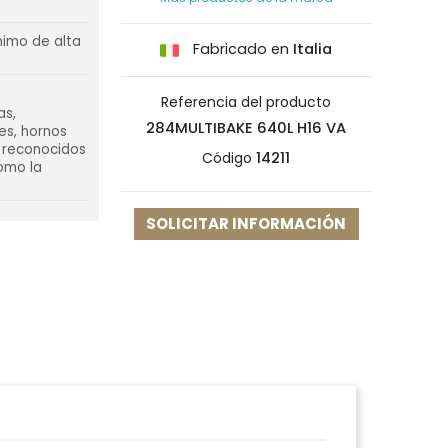
nimo de alta
Fabricado en
Italia
Referencia del producto
as,
284MULTIBAKE 640L H16 VA
es, hornos
n reconocidos
Código
14211
como la
SOLICITAR INFORMACIÓN