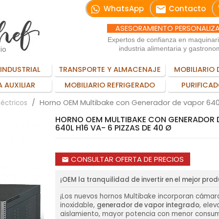
email
WhatsApp
Contacto
ASESORAMIENTO PERSONALIZ
Expertos de confianza en maquinar
io
industria alimentaria y gastrono
INDUSTRIAL
TRANSPORTE Y ALMACENAJE
MOBILIARIO 
 AUXILIAR
MOBILIARIO REFRIGERADO
PURIFICAD
Horno OEM Multibake con Generador de vapor 640L
léctricos
HORNO OEM MULTIBAKE CON GENERADOR 
640L H16 VA- 6 PIZZAS DE 40 Ø
CONSULTAR OFERTA DE PRECIOS
email
¡OEM la tranquilidad de invertir en el mejor pro
¡Los nuevos hornos Multibake incorporan cámar
inoxidable,
generador de vapor integrado
, ele
aislamiento, mayor potencia con menor consum