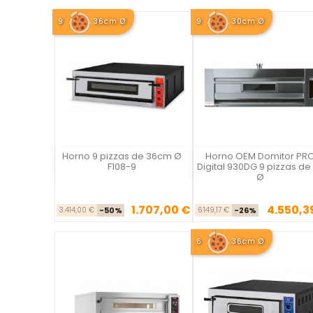
9
36cm Ø
9
30cm Ø
Horno 9 pizzas de 36cm Ø
Horno OEM Domitor PR
Vista rápida
Vista rápida

F108-9
Digital 930DG 9 pizzas de
Ø
1.707,00 €
4.550,3
Precio base
Precio
Precio ba
Pre
3.414,00 €
-50%
6.149,17 €
-26%
6
36cm Ø