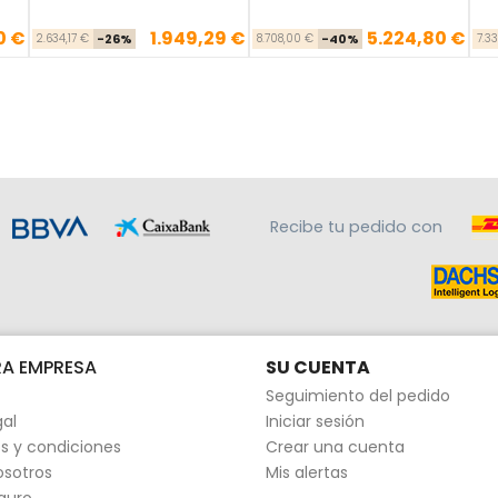
0 €
1.949,29 €
5.224,80 €
se
cio
Precio base
Precio
Precio base
Precio
2.634,17 €
-26%
8.708,00 €
-40%
7.3
Recibe tu pedido con
A EMPRESA
SU CUENTA
Seguimiento del pedido
gal
Iniciar sesión
s y condiciones
Crear una cuenta
osotros
Mis alertas