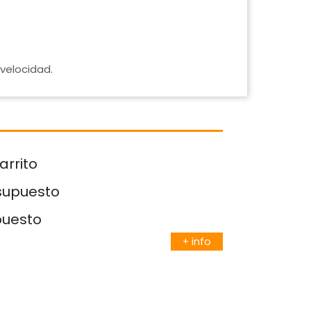
velocidad.
arrito
esupuesto
puesto
+ info