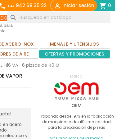
call

shopping_cart
942 68 35 22
Iniciar sesión
0
+34
search
ADO
ia para
mía
DE ACERO INOX
MENAJE Y UTENSILIOS
ORES DE AIRE
OFERTAS Y PROMOCIONES
 H16 VA- 6 pizzas de 40 Ø
DE VAPOR
Marca
OEM
ducto!
Trabando desde 1973 en la fabricación
de maquinaria de altísima calidad
a en acero
para la preparación de pizzas
vado
o eléctrico y
Más productos de la marca