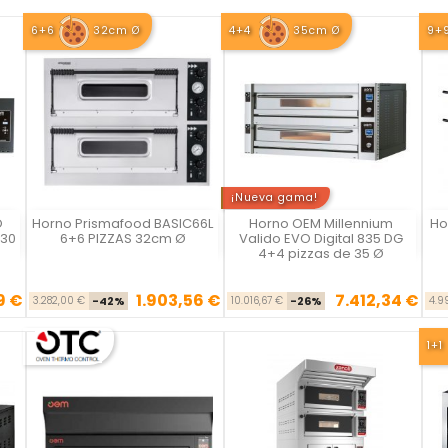
6+6
32cm Ø
4+4
35cm Ø
9+
¡Nueva gama!
O
Horno Prismafood BASIC66L
Horno OEM Millennium
Ho
Vista rápida
Vista rápida



 30
6+6 PIZZAS 32cm Ø
Valido EVO Digital 835 DG
4+4 pizzas de 35 Ø
9 €
1.903,56 €
7.412,34 €
se
cio
Precio base
Precio
Precio base
Precio
3.282,00 €
-42%
10.016,67 €
-26%
4.9
1+1