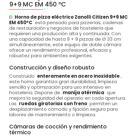
9+9 MC EM 450 ºC
El
Horno de pizza eléctrico Zanolli Citizen 9+9 MC
EM 450ºC
está pensado para pizzerías, cadenas
de restauración y negocios de hostelería que
requieren una producción alta y continuada. Con
una capacidad de hasta 9 + 9 pizzas de Ø 33 cm
simultáneamente, este equipo de doble cámara
ofrece un rendimiento profesional, eficacia y
robustez para ambientes exigentes.
Construcción y diseño robusto
Construido
enteramente en acero inoxidable
,
este horno garantiza gran durabilidad, limpieza
sencilla y optimización para uso intensivo en
hostelería. Dispone de
manija atérmica
que
mejora la seguridad del operario en cada apertura.
Las
ruedas giratorias con freno
permiten un
desplazamiento cómodo y fijación segura para
labores de mantenimiento o limpieza.
Cámaras de cocción y rendimiento
térmico