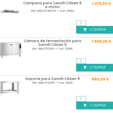
Campana para Zanolli Citizen 9
1.075,20 €
a motor
-
Ref:
480CITCMOT9
Cod:
15994
COMPRAR

Cámara de fermentación para
1.945,20 €
Zanolli Citizen 9
-
Ref:
480CITFER9
Cod:
15998
COMPRAR

Soporte para Zanolli Citizen 9
880,20 €
-
Ref:
480CITSOP9
Cod:
16000
COMPRAR
