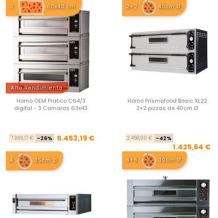
3
60x40 cm
2+2
40cm Ø
Alto Rendimiento
Horno OEM Pratico C64/3
Horno Prismafood Basic XL22
digital - 3 Camaras 63x43
2+2 pizzas de 40cm Ø
Precio base
Precio
Pre
Pre
5.453,19 €
7.369,17 €
-26%
2.458,00 €
-42%
1.425,64 €
6+6
30cm Ø
4
35cm Ø