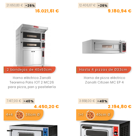
Precio base
Precio
Pre
Pre
21.650,83 €
-26%
12.406,67 €
-26%
16.021,61 €
9.180,94 €
2 bandejas de 40x60cm
Hasta 4 pizzas de Ø33cm
Horno eléctrico Zanolli
Horno de pizza eléctrico
Teorema Polis IOT 2 MC26
Zanolli Citizen MC EP 4
para pizza, pan y pastelería
Precio base
Precio
Pre
Pre
7.417,00 €
-40%
3.658,00 €
-40%
4.450,20 €
2.194,80 €
4+4
36cm Ø
1+1
40cm Ø