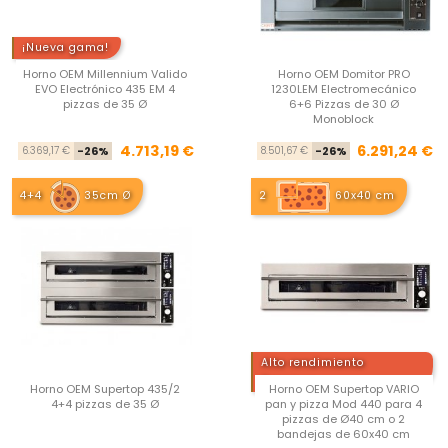
¡Nueva gama!
Horno OEM Millennium Valido
Horno OEM Domitor PRO
EVO Electrónico 435 EM 4
1230LEM Electromecánico
pizzas de 35 Ø
6+6 Pizzas de 30 Ø
Monoblock
Precio base
Precio
Pre
Pre
4.713,19 €
6.291,24 €
6.369,17 €
-26%
8.501,67 €
-26%
4+4
35cm Ø
2
60x40 cm
Alto rendimiento
Premium
Horno OEM Supertop 435/2
Horno OEM Supertop VARIO
4+4 pizzas de 35 Ø
pan y pizza Mod 440 para 4
pizzas de Ø40 cm o 2
bandejas de 60x40 cm