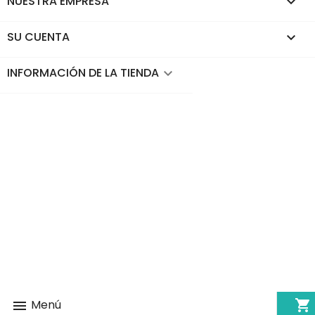
NUESTRA EMPRESA

SU CUENTA

INFORMACIÓN DE LA TIENDA
keyboard_arrow_down
shopping_cart
Menú
