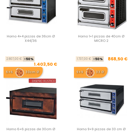
Horno 4+4 pizzas de 36cm Ø
Horno 1+1 pizzas de 40cm Ø
X44/36
MICRO 2
Precio base
Precio
Pre
Pre
868,50 €
2.807,00 €
-50%
1.737,00 €
-50%
1.403,50 €
6+6
30cm Ø
9+9
33 Ø
Horno 6+6 pizzas de 30cm Ø
Horno 9+9 pizzas de 33 cm Ø