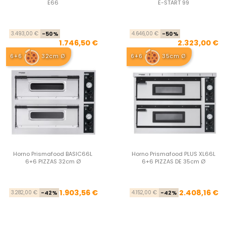
E66
E-START 99
Precio base
Precio
Pre
Pre
3.493,00 €
-50%
4.646,00 €
-50%
1.746,50 €
2.323,00 €
6+6
32cm Ø
6+6
35cm Ø
Horno Prismafood BASIC66L
Horno Prismafood PLUS XL66L
6+6 PIZZAS 32cm Ø
6+6 PIZZAS DE 35cm Ø
Precio base
Precio
Pre
Pre
1.903,56 €
2.408,16 €
3.282,00 €
-42%
4.152,00 €
-42%