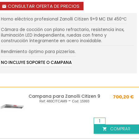
CONSULTAR OFERTA DE PRECIOS
email
Horno eléctrico profesional Zanolli Citizen 9+9 MC EM 450ºC
Cámara de cocción con plano refractario, resistencia inox,
iluminación LED independiente, ruedas con freno y
construcción íntegramente en acero inoxidable.
Rendimiento óptimo para pizzerías.
NO INCLUYE SOPORTE O CAMPANA
Campana para Zanolli Citizen 9
700,20 €
-
Ref:
480CITCAM9
Cod:
15993
COMPRAR
