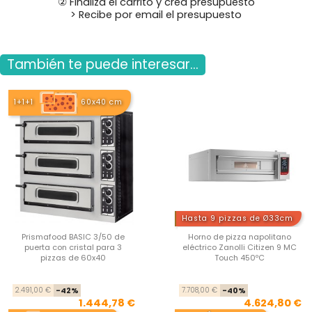
② Finaliza el carrito y crea presupuesto
> Recibe por email el presupuesto
También te puede interesar...
1+1+1
60x40 cm
Hasta 9 pizzas de Ø33cm
Prismafood BASIC 3/50 de
Horno de pizza napolitano
puerta con cristal para 3
eléctrico Zanolli Citizen 9 MC
pizzas de 60x40
Touch 450ºC
Precio base
Precio
Pre
Pre
2.491,00 €
-42%
7.708,00 €
-40%
1.444,78 €
4.624,80 €