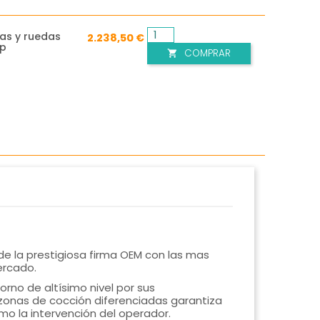
as y ruedas
2.238,50 €
op
COMPRAR

e la prestigiosa firma OEM con las mas
ercado.
rno de altísimo nivel por sus
 zonas de cocción diferenciadas garantiza
imo la intervención del operador.