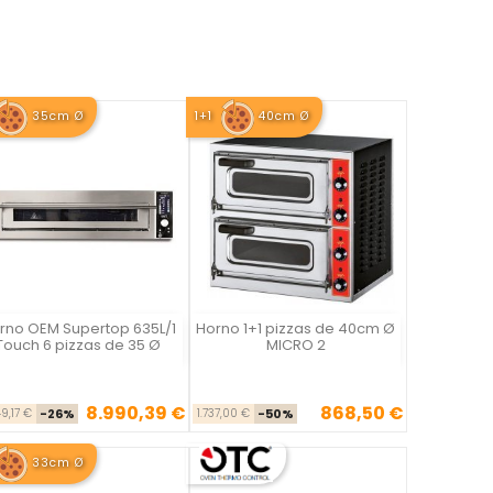
35cm Ø
1+1
40cm Ø
rno OEM Supertop 635L/1
Horno 1+1 pizzas de 40cm Ø
Vista rápida
Vista rápida


Touch 6 pizzas de 35 Ø
MICRO 2
8.990,39 €
868,50 €
Precio base
Precio
Precio base
Precio
49,17 €
-26%
1.737,00 €
-50%
33cm Ø