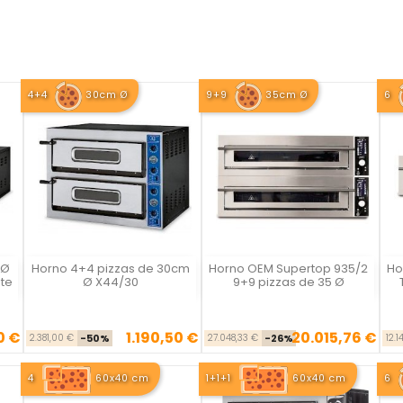
4+4
30cm Ø
9+9
35cm Ø
6
 Ø
Horno 4+4 pizzas de 30cm
Horno OEM Supertop 935/2
Ho
Vista rápida
Vista rápida



te
Ø X44/30
9+9 pizzas de 35 Ø
0 €
1.190,50 €
20.015,76 €
se
cio
Precio base
Precio
Precio base
Precio
2.381,00 €
-50%
27.048,33 €
-26%
12.1
4
60x40 cm
1+1+1
60x40 cm
6