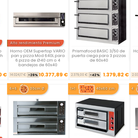
Alto rendimiento Premium
o
Horno OEM Supertop VARIO
Prismafood BASIC 3/50 de
Ho
Vista rápida
Vista rápida



ch
pan y pizza Mod 640L para
puerta ciega para 3 pizzas
6 pizza de Ø40 cm o 4
de 60x40
bandejas de 60x40
0 €
10.377,89 €
1.379,82 €
se
cio
Precio base
Precio
Precio base
Precio
14.024,17 €
-26%
2.379,00 €
-42%
2.0
6+6
30cm Ø
1+1
40x60 cm
4