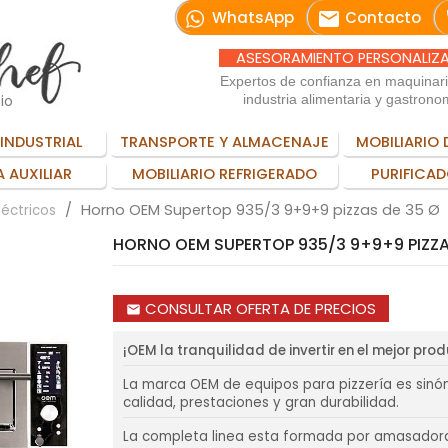
email
WhatsApp
Contacto
ASESORAMIENTO PERSONALIZ
Expertos de confianza en maquinar
io
industria alimentaria y gastrono
INDUSTRIAL
TRANSPORTE Y ALMACENAJE
MOBILIARIO 
 AUXILIAR
MOBILIARIO REFRIGERADO
PURIFICAD
Horno OEM Supertop 935/3 9+9+9 pizzas de 35 Ø
léctricos
HORNO OEM SUPERTOP 935/3 9+9+9 PIZZA
CONSULTAR OFERTA DE PRECIOS
email
¡OEM la tranquilidad de invertir en el mejor pro
La marca OEM de equipos para pizzería es sinó
calidad, prestaciones y gran durabilidad.
La completa linea esta formada por amasador