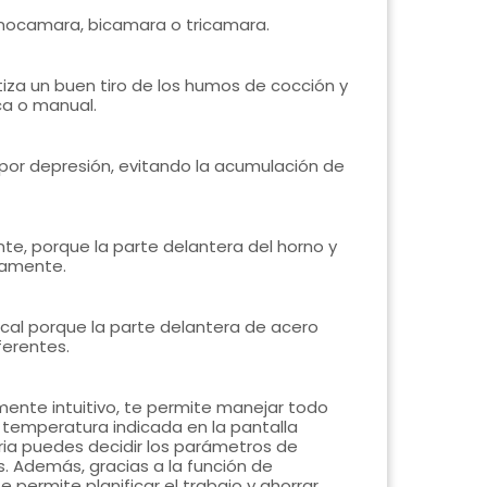
onocamara, bicamara o tricamara.
za un buen tiro de los humos de cocción y
ca o manual.
por depresión, evitando la acumulación de
te, porque la parte delantera del horno y
tamente.
cal porque la parte delantera de acero
ferentes.
mente intuitivo, te permite manejar todo
 temperatura indicada en la pantalla
ia puedes decidir los parámetros de
. Además, gracias a la función de
permite planificar el trabajo y ahorrar