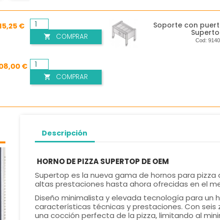
Soporte con puert
15,25 €
Supert
COMPRAR

Cod:
9140
108,00 €
COMPRAR

Descripción
HORNO DE PIZZA SUPERTOP DE OEM
Supertop es la nueva gama de hornos para pizza d
altas prestaciones hasta ahora ofrecidas en el m
Diseño minimalista y elevada tecnología para un ho
características técnicas y prestaciones. Con seis
una cocción perfecta de la pizza, limitando al min