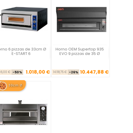
rno 6 pizzas de 33cm Ø
Horno OEM Supertop 935
Vista rápida
Vista rápida


E-START 6
EVO 9 pizzas de 35 Ø
1.018,00 €
10.447,88 €
Precio base
Precio
Precio base
Precio
36,00 €
-50%
14.118,75 €
-26%
30cm Ø