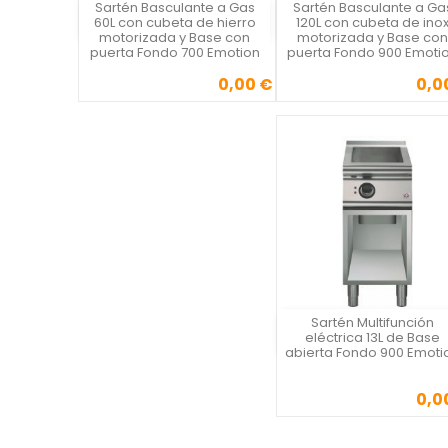
Sartén Basculante a Gas
Sartén Basculante a Ga
Vista rápida
Vista rápida

60L con cubeta de hierro
120L con cubeta de ino
motorizada y Base con
motorizada y Base con
puerta Fondo 700 Emotion
puerta Fondo 900 Emoti
0,00 €
0,0
Precio
Precio
Sartén Multifunción
Vista rápida
eléctrica 13L de Base
abierta Fondo 900 Emoti
0,0
Precio