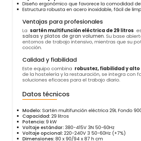
Diseño ergonómico que favorece la comodidad del
Estructura robusta en acero inoxidable, fácil de lim
Ventajas para profesionales
La
sartén multifunción eléctrica de 29 litros
es
salsas y platos de gran volumen
. Su base abier
entornos de trabajo intensivo, mientras que su po
cocción.
Calidad y fiabilidad
Este equipo combina
robustez, fiabilidad y alt
de la hostelería y la restauración, se integra con
soluciones eficaces para el trabajo diario.
Datos técnicos
Modelo:
Sartén multifunción eléctrica 29L Fondo 90
Capacidad:
29 litros
Potencia:
9 kW
Voltaje estándar:
380-415V 3N 50-60Hz
Voltaje opcional:
220-240V 3 50-60Hz (+7%)
Dimensiones:
80 x 90/94 x 87 h cm