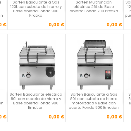
s
Sartén Basculante a Gas
Sartén Multifunción
Sa
Vista rápida
Vista rápida



x
120L con cubeta de hierro y
eléctrica 26L de Base
1
Base abierta Fondo 900
abierta Fondo 700 Pratika
on
Pratika
pue
0 €
0,00 €
0,00 €
Precio
Precio
Sartén Basculante eléctrica
Sartén Basculante a Gas
S
Vista rápida
Vista rápida



80L con cubeta de hierro y
80L con cubeta de hierro
8
on
Base abierta Fondo 900
motorizada y Base con
Emotion
puerta Fondo 900 Emotion
0 €
0,00 €
0,00 €
Precio
Precio