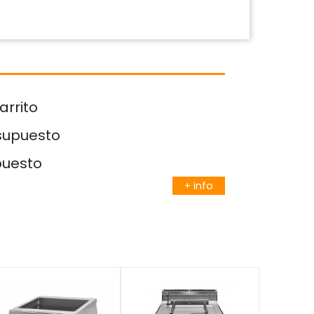
arrito
esupuesto
puesto
+ info