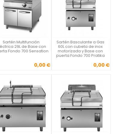
Sartén Multifunción
Sartén Basculante a Gas
Vista rápida
Vista rápida


léctrica 29L de Base con
60L con cubeta de inox
erta Fondo 700 Sensation
motorizada y Base con
puerta Fondo 700 Pratika
0,00 €
0,00 €
Precio
Precio