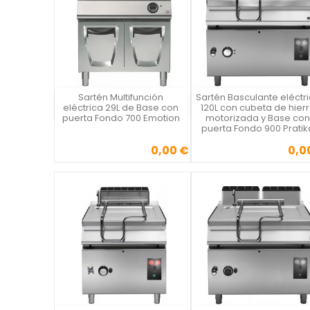
Sartén Multifunción
Sartén Basculante eléctr
Vista rápida
Vista rápida

eléctrica 29L de Base con
120L con cubeta de hier
puerta Fondo 700 Emotion
motorizada y Base con
puerta Fondo 900 Pratik
0,00 €
0,0
Precio
Precio