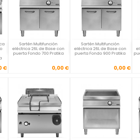
ica
Sartén Multifunción
Sartén Multifunción
Vista rápida
Vista rápida



ro
eléctrica 26L de Base con
eléctrica 26L de Base con
e
puerta Fondo 700 Pratika
puerta Fondo 900 Pratika
pu
a
0 €
0,00 €
0,00 €
Precio
Precio