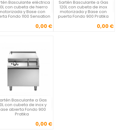
rtén Basculante eléctrica
Sartén Basculante a Gas
Vista rápida
Vista rápida


20L con cubeta de hierro
120L con cubeta de inox
motorizada y Base con
motorizada y Base con
rta Fondo 1100 Sensation
puerta Fondo 900 Pratika
0,00 €
0,00 €
Precio
Precio
artén Basculante a Gas
Vista rápida

0L con cubeta de inox y
Base abierta Fondo 900
Pratika
0,00 €
Precio