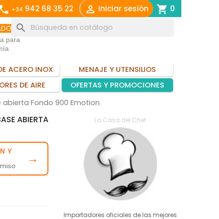
call

shopping_cart
942 68 35 22
Iniciar sesión
0
+34
search
ADO
ia para
mía
DE ACERO INOX
MENAJE Y UTENSILIOS
ORES DE AIRE
OFERTAS Y PROMOCIONES
se abierta Fondo 900 Emotion
BASE ABIERTA
La Casa del Chef
N Y
→
omiso
Importadores oficiales de las mejores