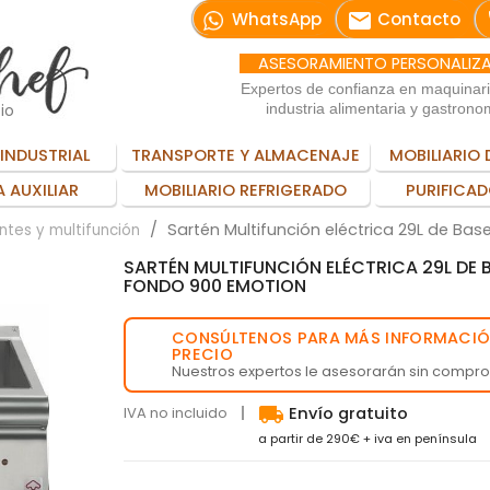
email
WhatsApp
Contacto
ASESORAMIENTO PERSONALIZ
Expertos de confianza en maquinar
io
industria alimentaria y gastrono
INDUSTRIAL
TRANSPORTE Y ALMACENAJE
MOBILIARIO 
 AUXILIAR
MOBILIARIO REFRIGERADO
PURIFICAD
Sartén Multifunción eléctrica 29L de Ba
ntes y multifunción
SARTÉN MULTIFUNCIÓN ELÉCTRICA 29L DE 
FONDO 900 EMOTION
CONSÚLTENOS PARA MÁS INFORMACIÓ
💬
PRECIO
Nuestros expertos le asesorarán sin compr
local_shipping
IVA no incluido
Envío gratuito
a partir de 290€ + iva en península