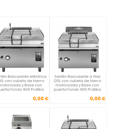
rtén Basculante eléctrica
Sartén Basculante a Gas
Vista rápida
Vista rápida


20L con cubeta de hierro
120L con cubeta de hierro
motorizada y Base con
motorizada y Base con
uerta Fondo 900 Pratika
puerta Fondo 900 Pratika
0,00 €
0,00 €
Precio
Precio