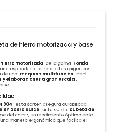
eta de hierro motorizada y base
 hierro motorizada
de la gama
Fondo
ara responder a las más altas exigencias
ta de una
máquina multifunción
ideal
s y elaboraciones a gran escala
,
mico.
alidad
SI 304
, esta sartén asegura durabilidad,
a en acero dulce
junto con la
cubeta de
me del calor y un rendimiento óptimo en la
 una maneta ergonómica que facilita el