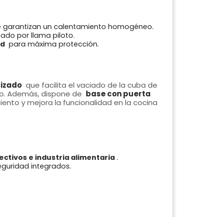
 garantizan un calentamiento homogéneo.
ado por llama piloto.
ad
para máxima protección.
rizado
que facilita el vaciado de la cuba de
co. Además, dispone de
base con puerta
nto y mejora la funcionalidad en la cocina
ctivos e industria alimentaria
.
eguridad integrados.