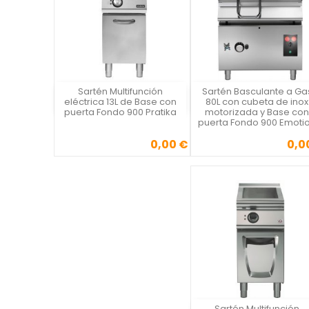
Sartén Multifunción
Sartén Basculante a Ga
Vista rápida
Vista rápida

eléctrica 13L de Base con
80L con cubeta de inox
puerta Fondo 900 Pratika
motorizada y Base con
puerta Fondo 900 Emoti
0,00 €
0,0
Precio
Precio
Sartén Multifunción