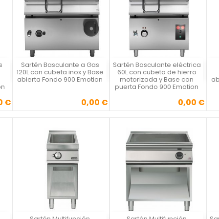
s
Sartén Basculante a Gas
Sartén Basculante eléctrica
Vista rápida
Vista rápida



120L con cubeta inox y Base
60L con cubeta de hierro
abierta Fondo 900 Emotion
motorizada y Base con
ab
on
puerta Fondo 900 Emotion
0 €
0,00 €
0,00 €
Precio
Precio
Sartén Multifunción
Sartén Multifunción
Sa