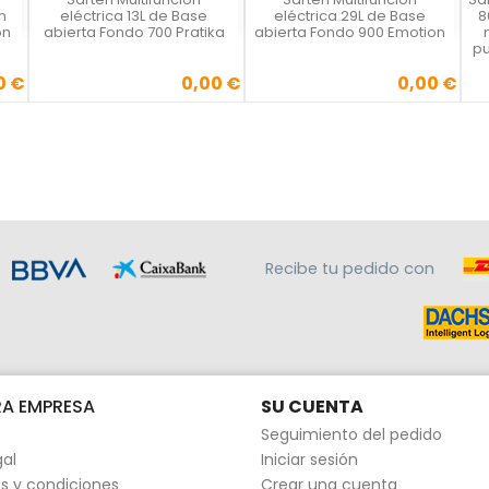
Vista rápida
Vista rápida



n
eléctrica 13L de Base
eléctrica 29L de Base
8
on
abierta Fondo 700 Pratika
abierta Fondo 900 Emotion
pu
0 €
0,00 €
0,00 €
Precio
Precio
Recibe tu pedido con
A EMPRESA
SU CUENTA
Seguimiento del pedido
gal
Iniciar sesión
s y condiciones
Crear una cuenta