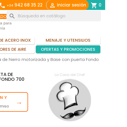
call

shopping_cart
942 68 35 22
Iniciar sesión
0
+34
search
ADO
ia para
mía
DE ACERO INOX
MENAJE Y UTENSILIOS
ORES DE AIRE
OFERTAS Y PROMOCIONES
 de hierro motorizada y Base con puerta Fondo
TA DE
La Casa del Chef
 FONDO 700
N Y
→
omiso