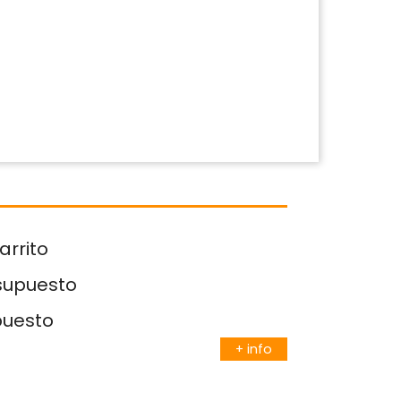
arrito
esupuesto
puesto
+ info