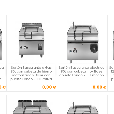
ica
Sartén Basculante a Gas
Sartén Basculante eléctrica
Sa
Vista rápida
Vista rápida



x
80L con cubeta de hierro
80L con cubeta inox Base
1
motorizada y Base con
abierta Fondo 900 Emotion
a
puerta Fondo 900 Pratika
p
0 €
0,00 €
0,00 €
Precio
Precio