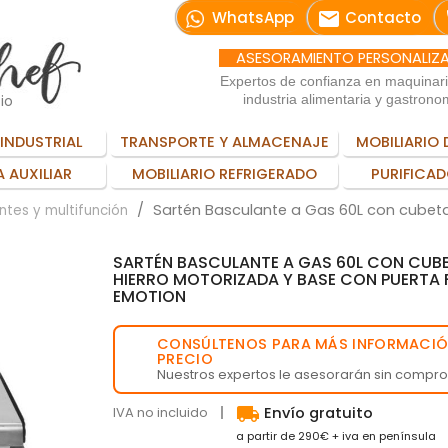
email
WhatsApp
Contacto
ASESORAMIENTO PERSONALIZ
Expertos de confianza en maquinar
io
industria alimentaria y gastrono
INDUSTRIAL
TRANSPORTE Y ALMACENAJE
MOBILIARIO 
 AUXILIAR
MOBILIARIO REFRIGERADO
PURIFICAD
Sartén Basculante a Gas 60L con cubeta
ntes y multifunción
SARTÉN BASCULANTE A GAS 60L CON CUBE
HIERRO MOTORIZADA Y BASE CON PUERTA
EMOTION
CONSÚLTENOS PARA MÁS INFORMACIÓ
💬
PRECIO
Nuestros expertos le asesorarán sin compr
local_shipping
IVA no incluido
Envío gratuito
a partir de 290€ + iva en península