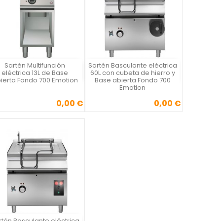
Sartén Multifunción
Sartén Basculante eléctrica
Vista rápida
Vista rápida


eléctrica 13L de Base
60L con cubeta de hierro y
ierta Fondo 700 Emotion
Base abierta Fondo 700
Emotion
0,00 €
0,00 €
Precio
Precio
rtén Basculante eléctrica