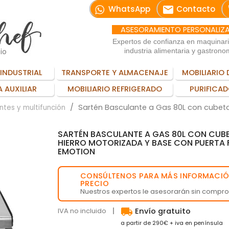
email
WhatsApp
Contacto
ASESORAMIENTO PERSONALIZ
Expertos de confianza en maquinar
io
industria alimentaria y gastrono
INDUSTRIAL
TRANSPORTE Y ALMACENAJE
MOBILIARIO 
 AUXILIAR
MOBILIARIO REFRIGERADO
PURIFICAD
Sartén Basculante a Gas 80L con cubeta
ntes y multifunción
SARTÉN BASCULANTE A GAS 80L CON CUBE
HIERRO MOTORIZADA Y BASE CON PUERTA
EMOTION
CONSÚLTENOS PARA MÁS INFORMACIÓ
💬
PRECIO
Nuestros expertos le asesorarán sin compr
local_shipping
IVA no incluido
Envío gratuito
a partir de 290€ + iva en península