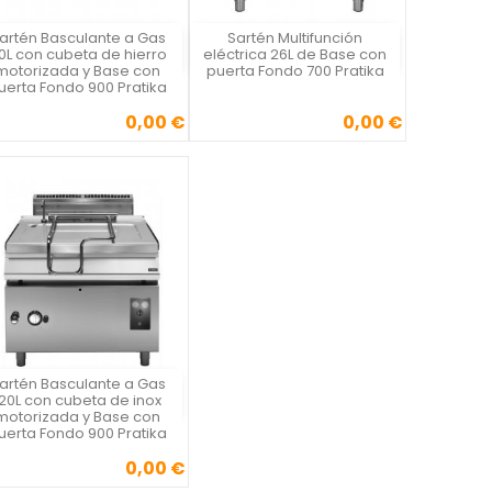
artén Basculante a Gas
Sartén Multifunción
Vista rápida
Vista rápida


0L con cubeta de hierro
eléctrica 26L de Base con
motorizada y Base con
puerta Fondo 700 Pratika
uerta Fondo 900 Pratika
0,00 €
0,00 €
Precio
Precio
artén Basculante a Gas
Vista rápida

120L con cubeta de inox
motorizada y Base con
uerta Fondo 900 Pratika
0,00 €
Precio