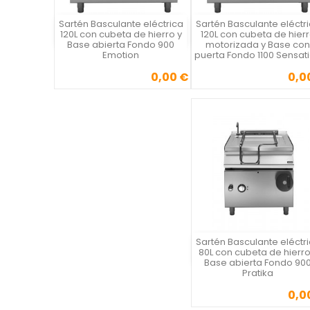
Sartén Basculante eléctrica
Sartén Basculante eléctr
Vista rápida
Vista rápida

120L con cubeta de hierro y
120L con cubeta de hier
Base abierta Fondo 900
motorizada y Base con
Emotion
puerta Fondo 1100 Sensat
0,00 €
0,0
Precio
Precio
Sartén Basculante eléctr
Vista rápida
80L con cubeta de hierro
Base abierta Fondo 90
Pratika
0,0
Precio