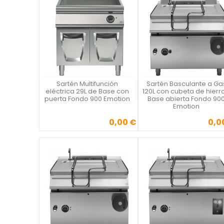
Sartén Multifunción
Sartén Basculante a Ga
Vista rápida
Vista rápida

eléctrica 29L de Base con
120L con cubeta de hierro
puerta Fondo 900 Emotion
Base abierta Fondo 90
Emotion
0,00 €
0,0
Precio
Precio