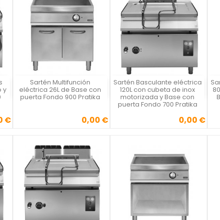
s
Sartén Multifunción
Sartén Basculante eléctrica
Sa
Vista rápida
Vista rápida



 y
eléctrica 26L de Base con
120L con cubeta de inox
80
0
puerta Fondo 900 Pratika
motorizada y Base con
puerta Fondo 700 Pratika
0 €
0,00 €
0,00 €
Precio
Precio