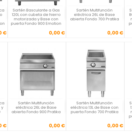
ica
Sartén Basculante a Gas
Sartén Multifunción
S
Vista rápida
Vista rápida



ro
120L con cubeta de hierro
eléctrica 26L de Base
8
motorizada y Base con
abierta Fondo 700 Pratika
ion
puerta Fondo 900 Emotion
p
0 €
0,00 €
0,00 €
Precio
Precio
ica
Sartén Multifunción
Sartén Multifunción
S
Vista rápida
Vista rápida



 y
eléctrica 26L de Base
eléctrica 13L de Base con
0
abierta Fondo 900 Pratika
puerta Fondo 700 Pratika
p
0 €
0,00 €
0,00 €
Precio
Precio