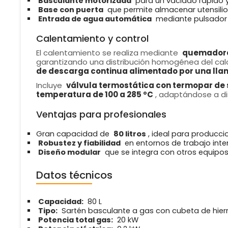
Basculante motorizada
para un vaciado rápido y
Base con puerta
que permite almacenar utensilios
Entrada de agua automática
mediante pulsador 
Calentamiento y control
El calentamiento se realiza mediante
quemadores
garantizando una distribución homogénea del calo
de descarga continua alimentado por una llam
Incluye
válvula termostática con termopar de
temperatura de 100 a 285 ºC
, adaptándose a di
Ventajas para profesionales
Gran capacidad de
80 litros
, ideal para producc
Robustez y fiabilidad
en entornos de trabajo inte
Diseño modular
que se integra con otros equipo
Datos técnicos
Capacidad:
80 L
Tipo:
Sartén basculante a gas con cubeta de hier
Potencia total gas:
20 kW