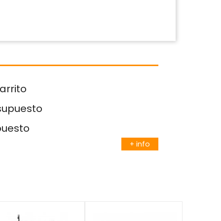
arrito
esupuesto
puesto
+ info