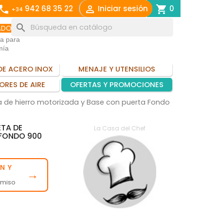
call

shopping_cart
942 68 35 22
Iniciar sesión
0
+34
search
ADO
ia para
mía
DE ACERO INOX
MENAJE Y UTENSILIOS
ORES DE AIRE
OFERTAS Y PROMOCIONES
 de hierro motorizada y Base con puerta Fondo
TA DE
La Casa del Chef
 FONDO 900
N Y
→
omiso