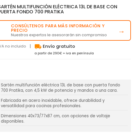
SARTÉN MULTIFUNCIÓN ELÉCTRICA 13L DE BASE CON
PUERTA FONDO 700 PRATIKA
CONSÚLTENOS PARA MÁS INFORMACIÓN Y
💬
→
PRECIO
Nuestros expertos le asesorarán sin compromiso
local_shipping
VA no incluido
Envío gratuito
a partir de 290€ + iva en península
Sartén multifunción eléctrica 13L de base con puerta fondo
700 Pratika, con 4,5 kW de potencia y mandos a una cara.
Fabricada en acero inoxidable, ofrece durabilidad y
versatilidad para cocinas profesionales.
Dimensiones 40x73/77x87 cm, con opciones de voltaje
disponibles.