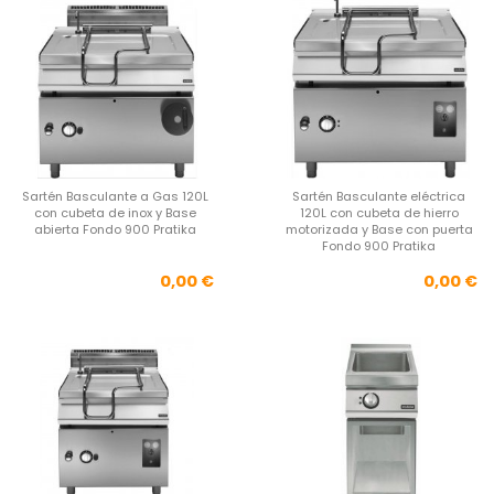
Sartén Basculante a Gas 120L
Sartén Basculante eléctrica
con cubeta de inox y Base
120L con cubeta de hierro
abierta Fondo 900 Pratika
motorizada y Base con puerta
Fondo 900 Pratika
Precio
Pre
0,00 €
0,00 €