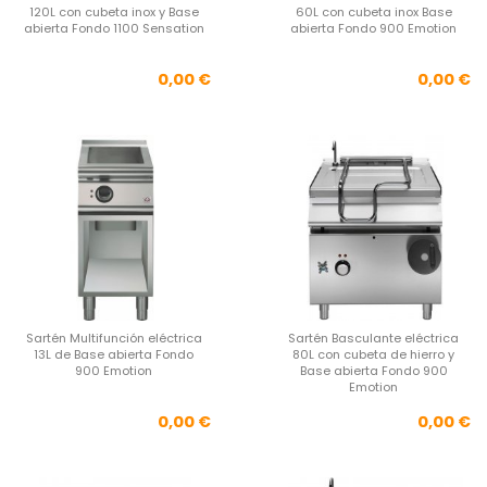
120L con cubeta inox y Base
60L con cubeta inox Base
abierta Fondo 1100 Sensation
abierta Fondo 900 Emotion
Precio
Pre
0,00 €
0,00 €
Sartén Multifunción eléctrica
Sartén Basculante eléctrica
13L de Base abierta Fondo
80L con cubeta de hierro y
900 Emotion
Base abierta Fondo 900
Emotion
Precio
Pre
0,00 €
0,00 €