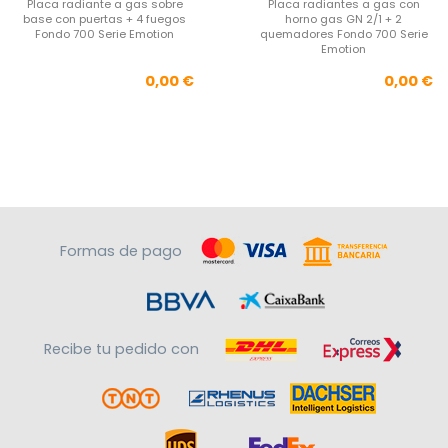
Placa radiante a gas sobre
Placa radiantes a gas con
base con puertas + 4 fuegos
horno gas GN 2/1 + 2
Fondo 700 Serie Emotion
quemadores Fondo 700 Serie
Emotion
Precio
Pre
0,00 €
0,00 €
Formas de pago
Recibe tu pedido con