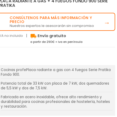
PLACA RADIANTE A GAS + 4 FUEGOS FONDO 900 SERIE
PRATIKA
CONSÚLTENOS PARA MÁS INFORMACIÓN Y
💬
→
PRECIO
Nuestros expertos le asesorarán sin compromiso
local_shipping
VA no incluido
Envío gratuito
a partir de 290€ + iva en península
Cocinas profePlaca radiante a gas con 4 fuegos Serie Pratika
Fondo 900.
Potencia total de 33 kW con placa de 7 kW, dos quemadores
de 5,5 kW y dos de 7,5 kW.
Fabricada en acero inoxidable, ofrece alto rendimiento y
durabilidad para cocinas profesionales de hostelería, hoteles
y restauración.