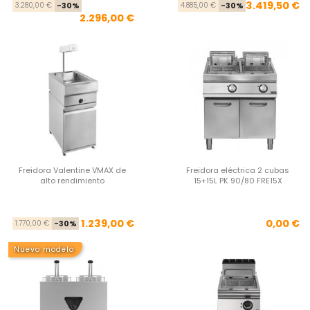
Precio base
Precio
Pre
Pre
3.419,50 €
3.280,00 €
-30%
4.885,00 €
-30%
2.296,00 €
Freidora Valentine VMAX de
Freidora eléctrica 2 cubas
alto rendimiento
15+15L PK 90/80 FRE15X
Precio base
Precio
Pre
1.239,00 €
0,00 €
1.770,00 €
-30%
Nuevo modelo