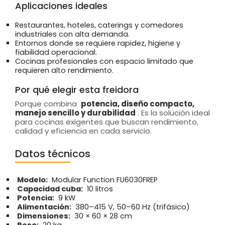
Aplicaciones ideales
Restaurantes, hoteles, caterings y comedores
industriales con alta demanda.
Entornos donde se requiere rapidez, higiene y
fiabilidad operacional.
Cocinas profesionales con espacio limitado que
requieren alto rendimiento.
Por qué elegir esta freidora
Porque combina
potencia, diseño compacto,
manejo sencillo y durabilidad
. Es la solución ideal
para cocinas exigentes que buscan rendimiento,
calidad y eficiencia en cada servicio.
Datos técnicos
Modelo:
Modular Function FU6030FREP
Capacidad cuba:
10 litros
Potencia:
9 kW
Alimentación:
380–415 V, 50–60 Hz (trifásico)
Dimensiones:
30 × 60 × 28 cm
Peso:
20 kg