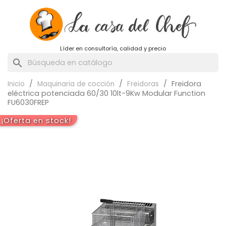
Líder en consultoría, calidad y precio
search
Freidora
Inicio
Maquinaria de cocción
Freidoras
eléctrica potenciada 60/30 10lt-9Kw Modular Function
FU6030FREP
¡Oferta en stock!