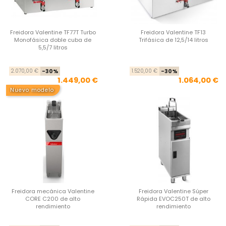
Freidora Valentine TF77T Turbo
Freidora Valentine TF13
Monofásica doble cuba de
Trifásica de 12,5/14 litros
5,5/7 litros
Precio base
Precio
Pre
Pre
2.070,00 €
-30%
1.520,00 €
-30%
1.449,00 €
1.064,00 €
Nuevo modelo
Freidora mecánica Valentine
Freidora Valentine Súper
CORE C200 de alto
Rápida EVOC250T de alto
rendimiento
rendimiento