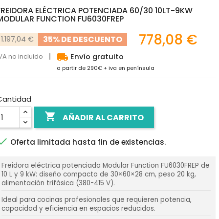
FREIDORA ELÉCTRICA POTENCIADA 60/30 10LT-9KW
MODULAR FUNCTION FU6030FREP
778,08 €
35% DE DESCUENTO
1.197,04 €
local_shipping
VA no incluido
Envío gratuito
a partir de 290€ + iva en península
Cantidad

AÑADIR AL CARRITO

Oferta limitada hasta fin de existencias.
Freidora eléctrica potenciada Modular Function FU6030FREP de
10 L y 9 kW: diseño compacto de 30×60×28 cm, peso 20 kg,
alimentación trifásica (380-415 V).
Ideal para cocinas profesionales que requieren potencia,
capacidad y eficiencia en espacios reducidos.