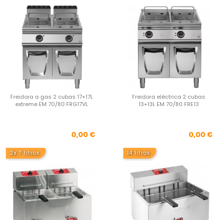
Freidora a gas 2 cubas 17+17L
Freidora eléctrica 2 cubas
extreme EM 70/80 FRG17VL
13+13L EM 70/80 FRE13
Precio
Pre
0,00 €
0,00 €
2x 7 litros
14 litros