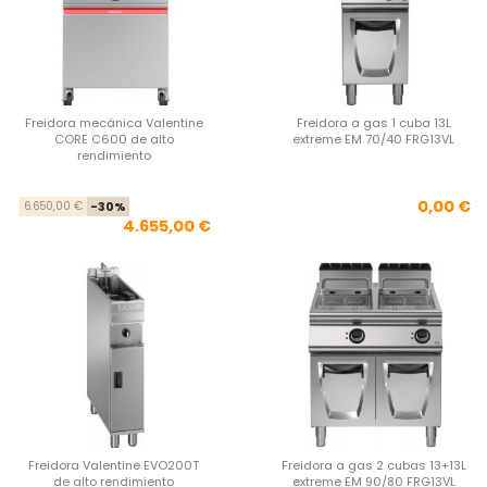
Freidora mecánica Valentine
Freidora a gas 1 cuba 13L
CORE C600 de alto
extreme EM 70/40 FRG13VL
rendimiento
Precio base
Precio
Pre
0,00 €
6.650,00 €
-30%
4.655,00 €
Freidora Valentine EVO200T
Freidora a gas 2 cubas 13+13L
de alto rendimiento
extreme EM 90/80 FRG13VL