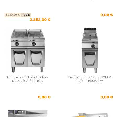
Precio base
Precio
Pre
0,00 €
3.260,00 €
-30%
2.282,00 €
Freidoras eléctrica 2 cubas
Freidora a gas 1 cuba 22L EM
17+17L EM 70/80 FRE17
90/40 FRGS22 PW
Precio
Pre
0,00 €
0,00 €