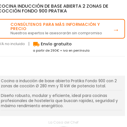
COCINA INDUCCIÓN DE BASE ABIERTA 2 ZONAS DE
COCCIÓN FONDO 900 PRATIKA
CONSÚLTENOS PARA MÁS INFORMACIÓN Y
💬
→
PRECIO
Nuestros expertos le asesorarán sin compromiso
local_shipping
VA no incluido
Envío gratuito
a partir de 290€ + iva en península
Cocina a inducción de base abierta Pratika Fondo 900 con 2
zonas de cocción Ø 280 mm y 10 kW de potencia total.
Diseño robusto, modular y eficiente, ideal para cocinas
profesionales de hostelería que buscan rapidez, seguridad y
máximo rendimiento energético.
La Casa del Chef