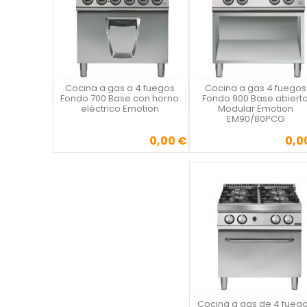
Cocina a gas a 4 fuegos
Cocina a gas 4 fuegos
Vista rápida
Vista rápida

Fondo 700 Base con horno
Fondo 900 Base abiert
eléctrico Emotion
Modular Emotion
EM90/80PCG
0,00 €
0,0
Precio
Precio
Cocina a gas de 4 fueg
Vista rápida