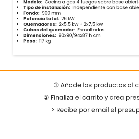
Modelo:
Cocina a gas 4 fuegos sobre base abierta
Tipo de instalación:
Independiente con base abie
Fondo:
900 mm
Potencia total:
26 kW
Quemadores:
2x5,5 kW + 2x7,5 kW
Cubas del quemador:
Esmaltadas
Dimensiones:
80x90/94x87 h cm
Peso:
117 kg
① Añade los productos al c
② Finaliza el carrito y crea pr
> Recibe por email el presu