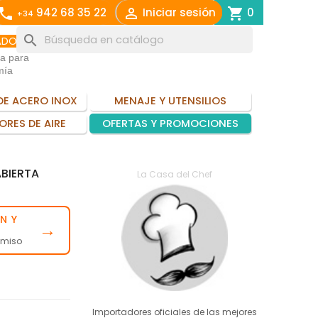
call

shopping_cart
942 68 35 22
Iniciar sesión
0
+34
search
ADO
ia para
mía
DE ACERO INOX
MENAJE Y UTENSILIOS
ORES DE AIRE
OFERTAS Y PROMOCIONES
BIERTA
La Casa del Chef
N Y
→
omiso
Importadores oficiales de las mejores