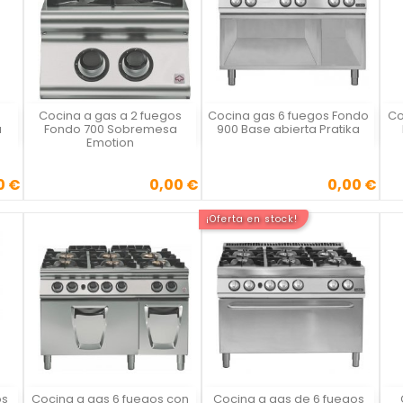
Cocina a gas a 2 fuegos
Cocina gas 6 fuegos Fondo
Co
Vista rápida
Vista rápida



a
Fondo 700 Sobremesa
900 Base abierta Pratika
Emotion
0 €
0,00 €
0,00 €
Precio
Precio
¡Oferta en stock!
os
Cocina a gas 6 fuegos con
Cocina a gas de 6 fuegos
Vista rápida
Vista rápida