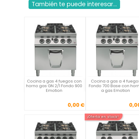
También te puede interesar...
Cocina a gas 4 fuegos con
Cocina a gas a 4 fuego
Vista rápida
Vista rápida

horno gas GN 2/1 Fondo 900
Fondo 700 Base con hor
Emotion
a gas Emotion
0,00 €
0,0
Precio
Precio
¡Oferta en stock!