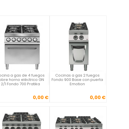
ocina a gas de 4 fuegos
Cocinas a gas 2 fuegos
Vista rápida
Vista rápida


obre horno eléctrico GN
Fondo 900 Base con puerta
2/1 Fondo 700 Pratika
Emotion
0,00 €
0,00 €
Precio
Precio