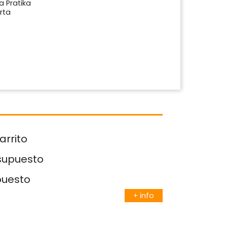
 Pratika
rta
arrito
esupuesto
puesto
+ info