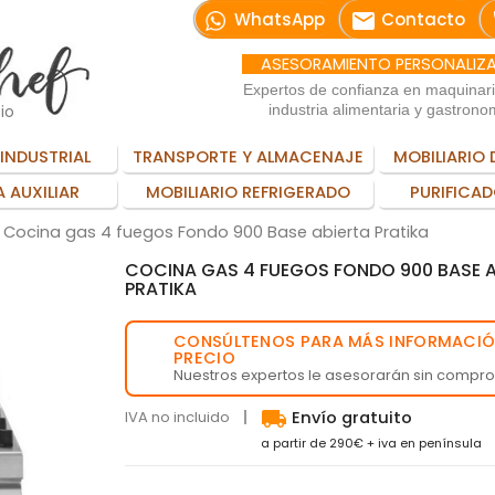
email
WhatsApp
Contacto
ASESORAMIENTO PERSONALIZ
Expertos de confianza en maquinar
io
industria alimentaria y gastrono
INDUSTRIAL
TRANSPORTE Y ALMACENAJE
MOBILIARIO 
 AUXILIAR
MOBILIARIO REFRIGERADO
PURIFICAD
Cocina gas 4 fuegos Fondo 900 Base abierta Pratika
COCINA GAS 4 FUEGOS FONDO 900 BASE A
PRATIKA
CONSÚLTENOS PARA MÁS INFORMACIÓ
💬
PRECIO
Nuestros expertos le asesorarán sin compr
local_shipping
IVA no incluido
Envío gratuito
a partir de 290€ + iva en península