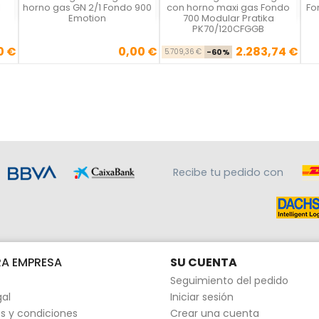



1
horno gas GN 2/1 Fondo 900
con horno maxi gas Fondo
Fo
Emotion
700 Modular Pratika
PK70/120CFGGB
0 €
0,00 €
2.283,74 €
Precio
Precio base
Precio
5.709,36 €
-60%
Recibe tu pedido con
A EMPRESA
SU CUENTA
Seguimiento del pedido
gal
Iniciar sesión
s y condiciones
Crear una cuenta