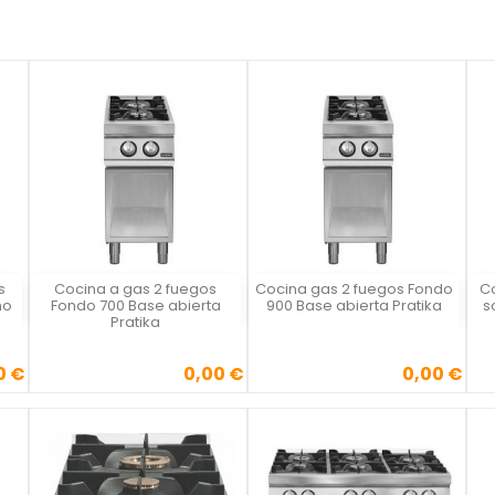
s
Cocina a gas 2 fuegos
Cocina gas 2 fuegos Fondo
C
Vista rápida
Vista rápida



no
Fondo 700 Base abierta
900 Base abierta Pratika
s
Pratika
0 €
0,00 €
0,00 €
Precio
Precio