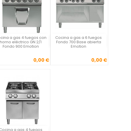
cina a gas 4 fuegos con
Cocina a gas a 6 fuegos
Vista rápida
Vista rápida


horno eléctrico GN 2/1
Fondo 700 Base abierta
Fondo 900 Emotion
Emotion
0,00 €
0,00 €
Precio
Precio
Cocina a gas 4 fuegos
Vista rápida