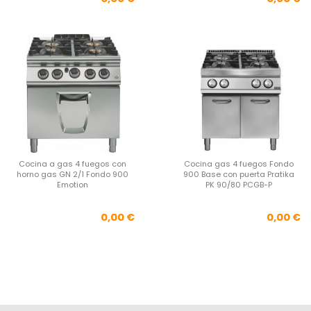
Cocina a gas 4 fuegos con
Cocina gas 4 fuegos Fondo
horno gas GN 2/1 Fondo 900
900 Base con puerta Pratika
Emotion
PK 90/80 PCGB-P
Precio
Pre
0,00 €
0,00 €