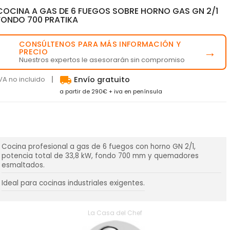
COCINA A GAS DE 6 FUEGOS SOBRE HORNO GAS GN 2/1
FONDO 700 PRATIKA
CONSÚLTENOS PARA MÁS INFORMACIÓN Y
💬
→
PRECIO
Nuestros expertos le asesorarán sin compromiso
local_shipping
VA no incluido
Envío gratuito
a partir de 290€ + iva en península
Cocina profesional a gas de 6 fuegos con horno GN 2/1,
potencia total de 33,8 kW, fondo 700 mm y quemadores
esmaltados.
Ideal para cocinas industriales exigentes.
La Casa del Chef