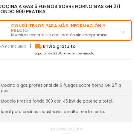
COCINA A GAS 6 FUEGOS SOBRE HORNO GAS GN 2/1
FONDO 900 PRATIKA
CONSÚLTENOS PARA MÁS INFORMACIÓN Y
💬
→
PRECIO
Nuestros expertos le asesorarán sin compromiso
local_shipping
VA no incluido
Envío gratuito
a partir de 290€ + iva en península
Cocina a gas profesional de 6 fuegos sobre horno GN 2/1 a
gas.
Modelo Pratika fondo 900 con 45 kW de potencia total.
Ideal para cocinas industriales de alto rendimiento.
La Casa del Chef