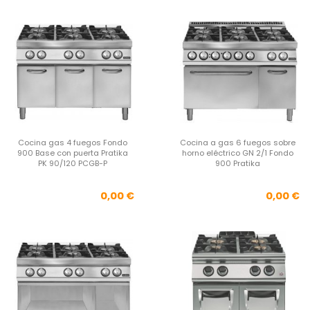
Cocina gas 4 fuegos Fondo
Cocina a gas 6 fuegos sobre
900 Base con puerta Pratika
horno eléctrico GN 2/1 Fondo
PK 90/120 PCGB-P
900 Pratika
Precio
Pre
0,00 €
0,00 €