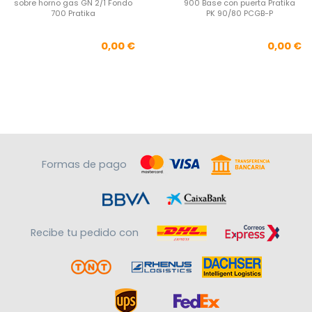
sobre horno gas GN 2/1 Fondo
900 Base con puerta Pratika
700 Pratika
PK 90/80 PCGB-P
Precio
Pre
0,00 €
0,00 €
Formas de pago
Recibe tu pedido con